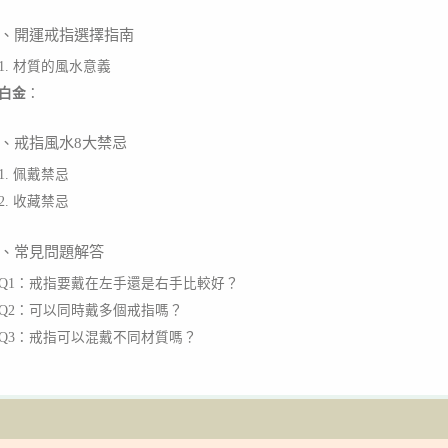
、開運戒指選擇指南
1. 材質的風水意義
白金
：
、戒指風水8大禁忌
1. 佩戴禁忌
2. 收藏禁忌
、常見問題解答
Q1：戒指要戴在左手還是右手比較好？
Q2：可以同時戴多個戒指嗎？
Q3：戒指可以混戴不同材質嗎？