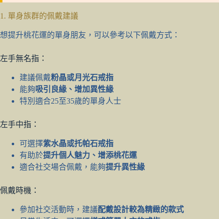
1. 單身族群的佩戴建議
想提升桃花運的單身朋友，可以參考以下佩戴方式：
左手無名指：
建議佩戴
粉晶或月光石戒指
能夠
吸引良緣、增加異性緣
特別適合25至35歲的單身人士
左手中指：
可選擇
紫水晶或托帕石戒指
有助於
提升個人魅力、增添桃花運
適合社交場合佩戴，能夠
提升異性緣
佩戴時機：
參加社交活動時，建議
配戴設計較為精緻的款式