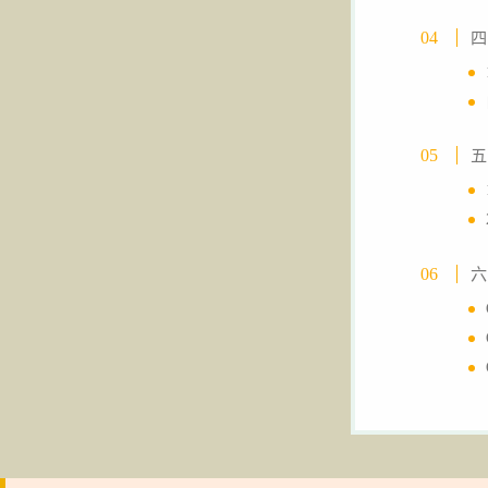
四
五
六