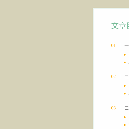
文章
一
二
三