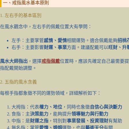
一、戒指風水基本原則
1. 左右手的基本區別
在風水觀念中，左右手的佩戴位置大有學問：
左手：主要掌管
感情、愛情
相關運勢。適合佩戴能夠
招桃
右手：主要影響
財運、事業
方面。建議配戴可以
旺財、升
風水大師指出
，選擇
戒指佩戴
位置時，應該先確定自己最需要提
指配戴開始調整。
2. 五指的風水含義
每根手指都象徵不同的運勢領域，詳細解析如下：
大拇指：代表
權力、地位
，同時也象徵
自信心與決斷力
食指：主
決策能力
，能夠提升
領導魅力與行動力
中指：是
財運之指
，特別對
事業發展、投資理財
有幫助
無名指：掌管
愛情、婚姻
運勢，也與
藝術天分
有關