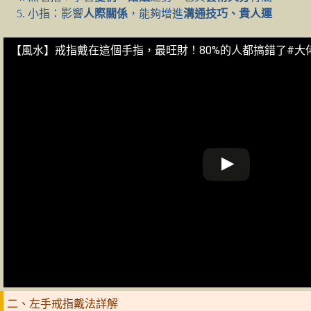
小指：影響
人際關係
，能夠增進
溝通技巧、貴人運
【風水】戒指戴在這個手指，最旺財！80%的人都搞錯了#大
二、左手戒指戴法詳解