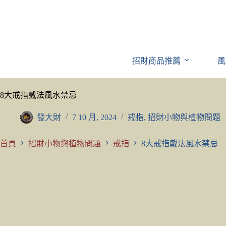
跳
至
主
要
內
招財商品推薦
風
容
8大戒指戴法風水禁忌
發大財
7 10 月, 2024
戒指
,
招財小物與植物問題
首頁
招財小物與植物問題
戒指
8大戒指戴法風水禁忌