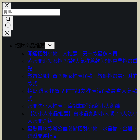
跳
至
主
要
找
內
不
容
招財商品推薦
到
開運招財小物十大推薦：第一款最多人買
符
紫水晶洞怎麼挑？6款人氣推薦款與5個專業挑選重
合
點
條
聚寶盆哪裡買？獨家推薦10款！教你挑選最旺財的
件
款式
的
招財貓哪裡買？PTT網友推薦這8款最夯人氣款
結
式！
果
水晶防小人推薦：這6種讓你遠離小人糾纏
【防小人水晶推薦】白水晶能防小人嗎？5大防小
人水晶介紹
最熱賣18款辦公室必備招財小物！水晶樹、金雞、
貔貅開運指南