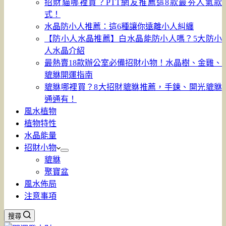
招財貓哪裡買？PTT網友推薦這8款最夯人氣款
式！
水晶防小人推薦：這6種讓你遠離小人糾纏
【防小人水晶推薦】白水晶能防小人嗎？5大防小
人水晶介紹
最熱賣18款辦公室必備招財小物！水晶樹、金雞、
貔貅開運指南
貔貅哪裡買？8大招財貔貅推薦，手鍊、開光貔貅
通通有！
風水植物
植物特性
水晶能量
招財小物
貔貅
聚寶盆
風水佈局
注意事項
搜尋