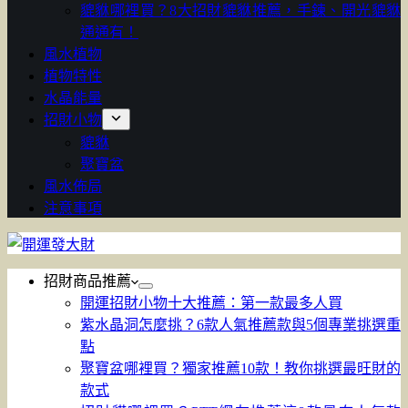
貔貅哪裡買？8大招財貔貅推薦，手鍊、開光貔貅
通通有！
風水植物
植物特性
水晶能量
招財小物
貔貅
聚寶盆
風水佈局
注意事項
招財商品推薦
開運招財小物十大推薦：第一款最多人買
紫水晶洞怎麼挑？6款人氣推薦款與5個專業挑選重
點
聚寶盆哪裡買？獨家推薦10款！教你挑選最旺財的
款式