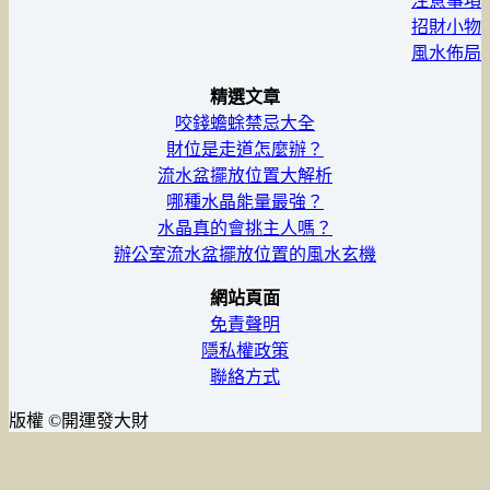
注意事項
招財小物
風水佈局
精選文章
咬錢蟾蜍禁忌大全
財位是走道怎麼辦？
流水盆擺放位置大解析
哪種水晶能量最強？
水晶真的會挑主人嗎？
辦公室流水盆擺放位置的風水玄機
網站頁面
免責聲明
隱私權政策
聯絡方式
版權 ©開運發大財