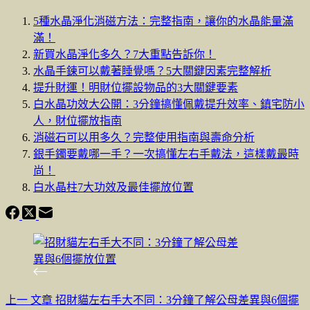
5種水晶淨化消磁方法：完整指南，讓你的水晶能量滿
滿！
新買水晶淨化多久？7大重點告訴你！
水晶手鍊可以戴著睡覺嗎？5大關鍵因素完整解析
提升財運！明財位擺設物品的3大關鍵要素
白水晶功效大公開：3分鐘搞懂佩戴提升效率、鎮宅防小
人，財位擺放指南
消磁石可以用多久？完整使用指南與壽命分析
銀手鐲要戴哪一手？一次搞懂左右手戴法，這樣戴最時
尚！
白水晶柱7大功效及最佳擺放位置
上一
文章
招財貓左右手大不同：3分鐘了解公母差異與6個擺