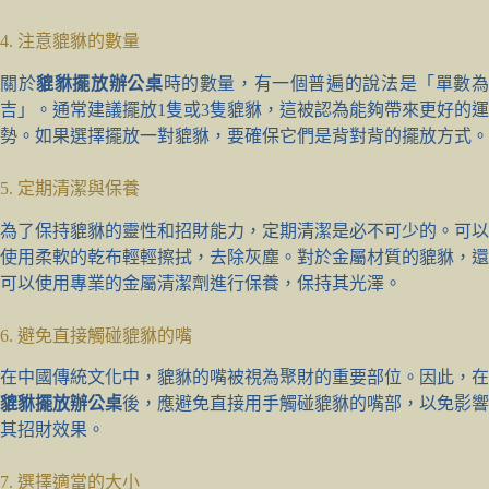
4. 注意貔貅的數量
關於
貔貅擺放辦公桌
時的數量，有一個普遍的說法是「單數
吉」。通常建議擺放1隻或3隻貔貅，這被認為能夠帶來更好的運
勢。如果選擇擺放一對貔貅，要確保它們是背對背的擺放方式。
5. 定期清潔與保養
為了保持貔貅的靈性和招財能力，定期清潔是必不可少的。可以
使用柔軟的乾布輕輕擦拭，去除灰塵。對於金屬材質的貔貅，還
可以使用專業的金屬清潔劑進行保養，保持其光澤。
6. 避免直接觸碰貔貅的嘴
在中國傳統文化中，貔貅的嘴被視為聚財的重要部位。因此，在
貔貅擺放辦公桌
後，應避免直接用手觸碰貔貅的嘴部，以免影響
其招財效果。
7. 選擇適當的大小