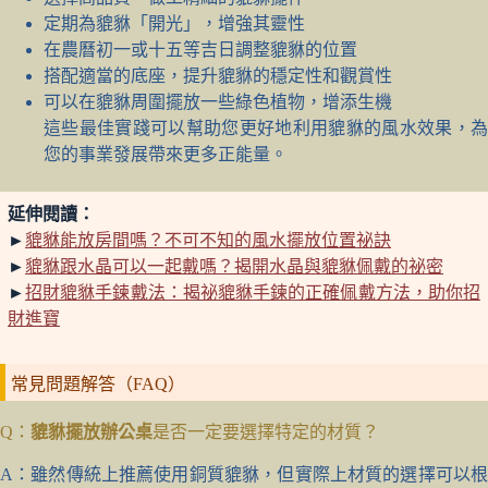
定期為貔貅「開光」，增強其靈性
在農曆初一或十五等吉日調整貔貅的位置
搭配適當的底座，提升貔貅的穩定性和觀賞性
可以在貔貅周圍擺放一些綠色植物，增添生機
這些最佳實踐可以幫助您更好地利用貔貅的風水效果，為
您的事業發展帶來更多正能量。
延伸閱讀：
►
貔貅能放房間嗎？不可不知的風水擺放位置祕訣
►
貔貅跟水晶可以一起戴嗎？揭開水晶與貔貅佩戴的祕密
►
招財貔貅手鍊戴法：揭祕貔貅手鍊的正確佩戴方法，助你招
財進寶
常見問題解答（FAQ）
Q：
貔貅擺放辦公桌
是否一定要選擇特定的材質？
A：雖然傳統上推薦使用銅質貔貅，但實際上材質的選擇可以根