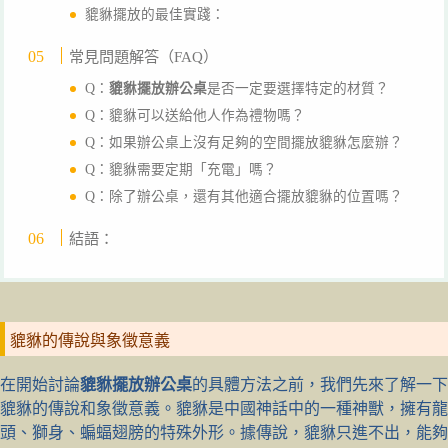
貔貅擺放的最佳實踐：
常見問題解答（FAQ）
Q：
貔貅擺放辦公桌
是否一定要選擇特定的材質？
Q：貔貅可以送給他人作為禮物嗎？
Q：如果辦公桌上沒有足夠的空間擺放貔貅怎麼辦？
Q：貔貅需要定期「充電」嗎？
Q：除了辦公桌，還有其他適合擺放貔貅的位置嗎？
結語：
貔貅的傳說與象徵意義
在開始討論
貔貅擺放辦公桌
的具體方法之前，我們先來了解一下
貔貅的傳說和象徵意義。貔貅是中國神話中的一種神獸，擁有龍
頭、獅身、蝙蝠翅膀的特殊外形。據傳說，貔貅只進不出，能夠