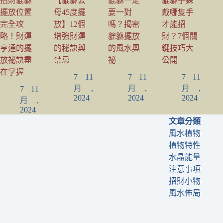
招財貔貅
【貔貅公
貔貅一定
貔貅手鍊
擺放位置
母45度擺
要一對
戴哪隻手
完全攻
放】12個
嗎？揭密
才能招
略！財運
增強財運
貔貅擺放
財？7個關
亨通的擺
的秘訣與
的風水奧
鍵技巧大
放祕訣盡
禁忌
祕
公開
在掌握
7 11
7 11
7 11
月,
月,
月,
7 11
2024
2024
2024
月,
2024
文章分類
風水植物
植物特性
水晶能量
注意事項
招財小物
風水佈局