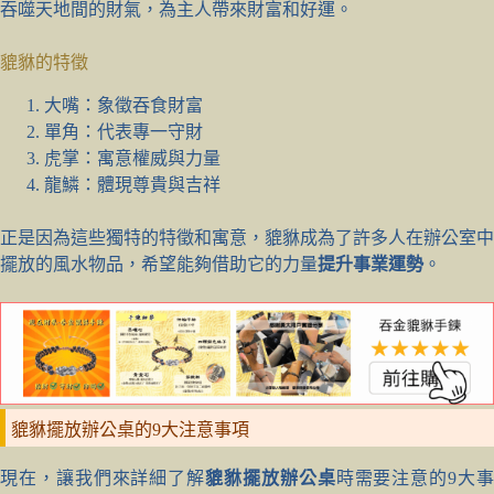
吞噬天地間的財氣，為主人帶來財富和好運。
貔貅的特徵
大嘴：象徵吞食財富
單角：代表專一守財
虎掌：寓意權威與力量
龍鱗：體現尊貴與吉祥
正是因為這些獨特的特徵和寓意，貔貅成為了許多人在辦公室中
擺放的風水物品，希望能夠借助它的力量
提升事業運勢
。
貔貅擺放辦公桌的9大注意事項
現在，讓我們來詳細了解
貔貅擺放辦公桌
時需要注意的9大