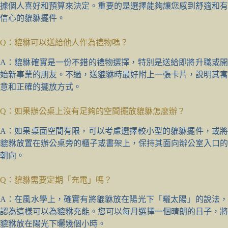
據個人喜好和預算來決定。重要的是選擇能夠讓您感到舒適和有
信心的貔貅擺件。
Q：貔貅可以送給他人作為禮物嗎？
A：貔貅確實是一份不錯的禮物選擇，特別是送給即將升職或開
始新事業的朋友。不過，送貔貅時最好附上一張卡片，說明其寓
意和正確的擺放方式。
Q：如果辦公桌上沒有足夠的空間擺放貔貅怎麼辦？
A：如果桌面空間有限，可以考慮選擇較小型的貔貅擺件，或將
貔貅放置在辦公桌旁的櫃子或書架上，保持其面向辦公室入口的
朝向。
Q：貔貅需要定期「充電」嗎？
A：在風水學上，確實有將貔貅放在陽光下「曬太陽」的說法，
認為這樣可以為貔貅充能。您可以每月選擇一個晴朗的日子，將
貔貅放在陽光下曬幾個小時。