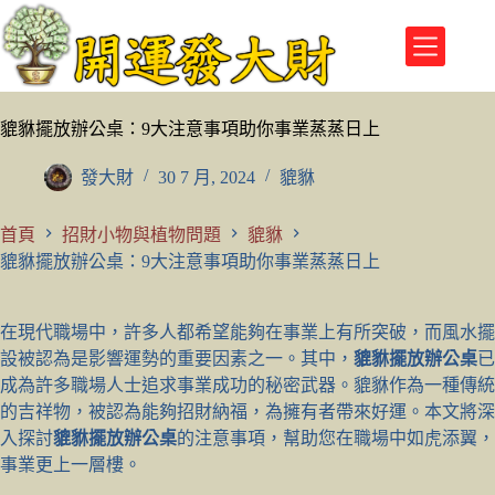
跳
至
主
要
內
貔貅擺放辦公桌：9大注意事項助你事業蒸蒸日上
容
發大財
30 7 月, 2024
貔貅
首頁
招財小物與植物問題
貔貅
貔貅擺放辦公桌：9大注意事項助你事業蒸蒸日上
在現代職場中，許多人都希望能夠在事業上有所突破，而風水擺
設被認為是影響運勢的重要因素之一。其中，
貔貅擺放辦公桌
已
成為許多職場人士追求事業成功的秘密武器。貔貅作為一種傳統
的吉祥物，被認為能夠招財納福，為擁有者帶來好運。本文將深
入探討
貔貅擺放辦公桌
的注意事項，幫助您在職場中如虎添翼，
事業更上一層樓。