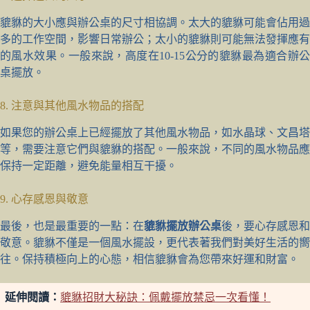
貔貅的大小應與辦公桌的尺寸相協調。太大的貔貅可能會佔用過
多的工作空間，影響日常辦公；太小的貔貅則可能無法發揮應有
的風水效果。一般來說，高度在10-15公分的貔貅最為適合辦公
桌擺放。
8. 注意與其他風水物品的搭配
如果您的辦公桌上已經擺放了其他風水物品，如水晶球、文昌塔
等，需要注意它們與貔貅的搭配。一般來說，不同的風水物品應
保持一定距離，避免能量相互干擾。
9. 心存感恩與敬意
最後，也是最重要的一點：在
貔貅擺放辦公桌
後，要心存感恩和
敬意。貔貅不僅是一個風水擺設，更代表著我們對美好生活的嚮
往。保持積極向上的心態，相信貔貅會為您帶來好運和財富。
延伸閱讀：
貔貅招財大秘訣：佩戴擺放禁忌一次看懂！