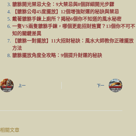
貔貅開光禁忌大全：9大禁忌與8個詳細開光步驟
【貔貅公母45度擺放】12個增強財運的秘訣與禁忌
戴著貔貅手鍊上廁所？揭秘6個你不知道的風水秘密
一隻VS兩隻貔貅手鍊，哪個更能招財進寶？13個你不可不
知的關鍵差異
【貔貅一對擺放】11大招財秘訣：風水大師教你正確擺放
方法
貔貅擺放角度全攻略：9個提升財運的秘訣
上一
下一
相關文章