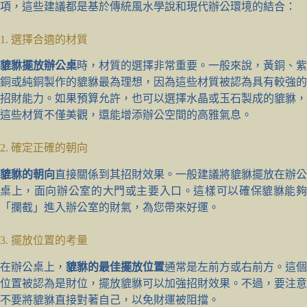
項，這些建議都是基於傳統風水學說和現代辦公環境的結合：
1. 選擇合適的材質
貔貅擺放辦公桌
時，材質的選擇非常重要。一般來說，黃銅、紫
銅或純銅製作的貔貅最為理想，因為這些材質被認為具有較強的
招財能力。如果預算允許，也可以選擇水晶或玉石製成的貔貅，
這些材質不僅美觀，還能增添辦公空間的高雅氣息。
2. 確定正確的朝向
貔貅的朝向
直接關係到其招財效果。一般建議將貔貅擺放在辦公
桌上，面向辦公室的大門或主要入口。這樣可以確保貔貅能夠
「攔截」進入辦公室的財氣，為您帶來好運。
3. 擺放位置的考量
在辦公桌上，
貔貅的最佳擺放位置
通常是左前方或右前方。這個
位置被認為是財位，擺放貔貅可以加強招財效果。不過，要注意
不要將貔貅直接對著自己，以免財運被阻擋。