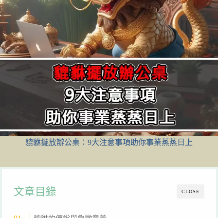
貔貅擺放辦公桌：9大注意事項助你事業蒸蒸日上
文章目錄
CLOSE