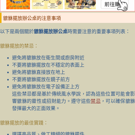
貔貅擺放辦公桌的注意事項
以下是兩個關於
貔貅擺放辦公桌
時需要注意的重要事項列表：
貔貅擺放的禁忌：
避免將貔貅放在衛生間或廚房附近
不要將貔貅擺放在不穩定的表面上
避免將貔貅直接放在地上
不要將貔貅擺放在鏡子前方
避免將貔貅放在電子設備正上方
這些禁忌都是基於傳統風水學說，認為這些位置可能會影
響貔貅的靈性或招財能力。遵守這些
禁忌
，可以確保貔
發揮最大的正面效果。
貔貅擺放的最佳實踐：
選擇高品質、做工精細的貔貅擺件