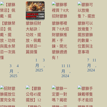
【貔貅禁
貔貅招財
貔貅哪裡
貔貅可以
忌】佩
大秘訣：
買？8大招
放幾隻？
戴、擺
功效、擺
財貔貅推
擺放貔貅
放、功效
放、佩戴
薦，手
的數量、
與風水禁
與禁忌一
鍊、開光
位置與注
忌一次搞
篇搞懂
貔貅通通
意事項
懂
有！
1 3
7 11
月,
月,
3 4
11 11
2025
2024
月,
月,
2025
2024