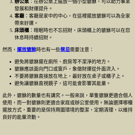
辦公桌
：在辦公桌上擺放一個小型貔貅，可以助力事業
發展和財運提升。
客廳
：客廳是家中的中心，在這裡擺放貔貅可以為全家
帶來好運。
床頭櫃
：睡眠時也不忘招財，床頭櫃上的貔貅可以在您
休息時持續招財。
然而，
擺放貔貅
時也有一些
禁忌
需要注意：
避免將貔貅擺在廁所、廚房等不潔淨的地方。
貔貅應該面向門口或窗戶，象徵財運從外面流入。
不要將貔貅直接放在地上，最好放在桌子或櫃子上。
避免讓貔貅直視鏡子，這可能會影響其能量。
此外，貔貅的數量也有講究。一般來說，單隻貔貅更適合個人
使用，而一對貔貅則更適合家庭或辦公室使用。無論選擇哪種
擺放方式，重要的是保持周圍環境的整潔，定期清理，以維持
良好的能量流動。