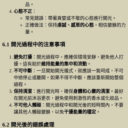
品。
心態不正
：
常見錯誤：帶著貪婪或不敬的心態進行開光。
正確做法：保持
虔誠、感恩的心態
，相信貔貅的力
量。
6.1 開光過程中的注意事項
避免打擾
：開光過程中，應確保環境安靜，避免他人打
擾。這有助於
維持能量的集中和流動
。
不可中斷
：一旦開始開光儀式，就應該一氣呵成，不可
中途停止或離開。如果不得不中斷，應該重新開始整個
過程。
保持清潔
：進行開光時，確保
身體和心靈的清潔
。最好
在開光前沐浴更衣，避免使用刺激性的香水或化妝品。
不可他人觸碰
：開光過程中和開光後的短時間內，不要
讓其他人觸碰貔貅，以免
干擾能量的穩定
。
6.2 開光後的錯誤處理