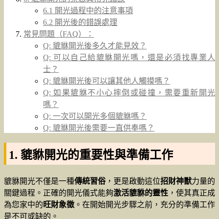
6.1 開光過程中的注意事項
6.2 開光後的錯誤處理
常見問題（FAQ）：
Q: 貔貅開光後多久才能見效？
Q: 可以自己給貔貅開光嗎，還是必須找專業人
士？
Q: 貔貅開光後可以讓其他人觸摸嗎？
Q: 如果貔貅不小心摔倒或碰撞，需要重新開光
嗎？
Q: 一次可以開光多個貔貅嗎？
Q: 貔貅開光後需要一直供奉嗎？
1. 貔貅開光的重要性與準備工作
貔貅開光不僅是一種
傳統習俗
，更是啟動這位
招財神獸
力量的
關鍵過程。正確的開光儀式能夠
激活貔貅的靈性
，使其真正成
為您家中的
旺財象徵
。在開始開光步驟之前，充分的準備工作
是不可或缺的。