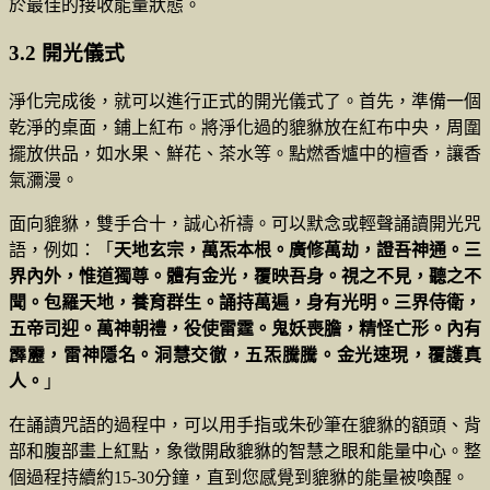
於最佳的接收能量狀態。
3.2 開光儀式
淨化完成後，就可以進行正式的開光儀式了。首先，準備一個
乾淨的桌面，鋪上紅布。將淨化過的貔貅放在紅布中央，周圍
擺放供品，如水果、鮮花、茶水等。點燃香爐中的檀香，讓香
氣瀰漫。
面向貔貅，雙手合十，誠心祈禱。可以默念或輕聲誦讀開光咒
語，例如：「
天地玄宗，萬炁本根。廣修萬劫，證吾神通。三
界內外，惟道獨尊。體有金光，覆映吾身。視之不見，聽之不
聞。包羅天地，養育群生。誦持萬遍，身有光明。三界侍衛，
五帝司迎。萬神朝禮，役使雷霆。鬼妖喪膽，精怪亡形。內有
霹靂，雷神隱名。洞慧交徹，五炁騰騰。金光速現，覆護真
人。
」
在誦讀咒語的過程中，可以用手指或朱砂筆在貔貅的額頭、背
部和腹部畫上紅點，象徵開啟貔貅的智慧之眼和能量中心。整
個過程持續約15-30分鐘，直到您感覺到貔貅的能量被喚醒。