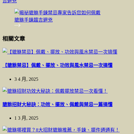
吉避兇
相關文章
【貔貅禁忌】佩戴、擺放、功效與風水禁忌一次搞懂
3 4 月, 2025
貔貅招財大秘訣：功效、擺放、佩戴與禁忌一篇搞懂
1 3 月, 2025