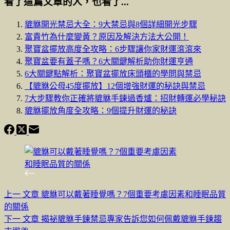
看了這篇文章的人，也看了...
貔貅開光禁忌大全：9大禁忌與8個詳細開光步驟
富貴竹為什麼變黃？原因及解決方法大公開！
聚寶盆擺放高度全攻略：6步驟讓你家財運滾滾來
聚寶盆要有蓋子嗎？6大關鍵解析助你財運亨通
6大關鍵點解析：聚寶盆擺放床頭櫃的學問與禁忌
【貔貅公母45度擺放】12個增強財運的秘訣與禁忌
7大步驟教你正確將貔貅手鍊過香爐：招財轉運必學秘訣
貔貅擺放角度全攻略：9個提升財運的秘訣
上一
文章
貔貅可以戴著睡覺嗎？7個重要考慮因素和睡眠品質
的關係
下一
文章
揭祕貔貅手鍊禁忌專家告訴您如何佩戴貔貅手鍊趨