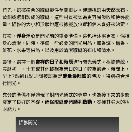
首先，選擇適合的貔貅擺件至關重要。建議挑選由
天然玉石
、
黃銅或紫銅製成的貔貅，這些材質被認為更容易吸收和傳導能
量。貔貅的大小和形狀也應根據擺放位置和個人喜好來決定。
其次，
淨身淨心
是開光前的重要準備。這包括沐浴更衣，保持
身心清潔。同時，準備一些必要的開光用品，如香爐、檀香、
鮮花、水果等供品，以及用於清潔貔貅的布巾和清水。
最後，選擇一個
吉祥的日子和時辰
進行開光儀式。根據傳統，
農曆初一、十五或其他被視為吉日的日子較為適合。時間上，
早上7點到11點之間被認為是
能量最旺盛
的時段，特別適合進
行開光。
充分的準備不僅體現了對開光儀式的尊重，也為接下來的步驟
奠定了良好的基礎，確保貔貅能夠
順利啟動
，發揮其強大的招
財能力。
貔貅開光