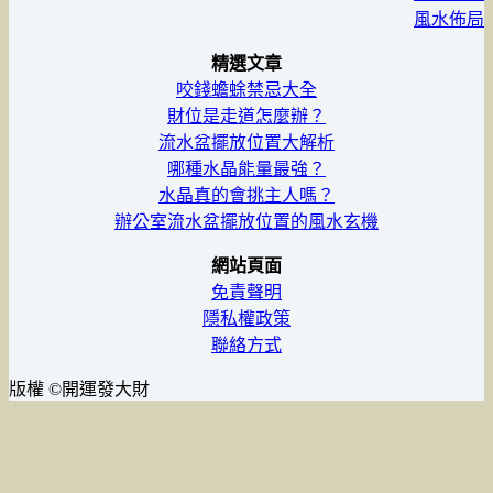
風水佈局
精選文章
咬錢蟾蜍禁忌大全
財位是走道怎麼辦？
流水盆擺放位置大解析
哪種水晶能量最強？
水晶真的會挑主人嗎？
辦公室流水盆擺放位置的風水玄機
網站頁面
免責聲明
隱私權政策
聯絡方式
版權 ©開運發大財