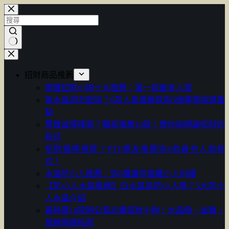
跳
至
主
要
找
內
不
容
招財商品推薦
到
開運招財小物十大推薦：第一款最多人買
符
紫水晶洞怎麼挑？6款人氣推薦款與5個專業挑選重
合
點
條
聚寶盆哪裡買？獨家推薦10款！教你挑選最旺財的
件
款式
的
招財貓哪裡買？PTT網友推薦這8款最夯人氣款
結
式！
果
水晶防小人推薦：這6種讓你遠離小人糾纏
【防小人水晶推薦】白水晶能防小人嗎？5大防小
人水晶介紹
最熱賣18款辦公室必備招財小物！水晶樹、金雞、
貔貅開運指南