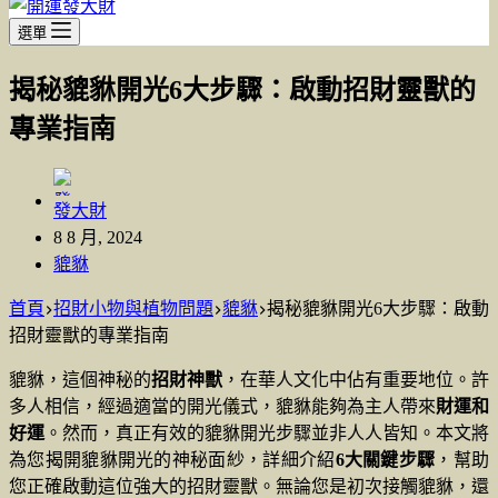
選單
揭秘貔貅開光6大步驟：啟動招財靈獸的
專業指南
發大財
8 8 月, 2024
貔貅
首頁
招財小物與植物問題
貔貅
揭秘貔貅開光6大步驟：啟動
招財靈獸的專業指南
貔貅，這個神秘的
招財神獸
，在華人文化中佔有重要地位。許
多人相信，經過適當的開光儀式，貔貅能夠為主人帶來
財運和
好運
。然而，真正有效的貔貅開光步驟並非人人皆知。本文將
為您揭開貔貅開光的神秘面紗，詳細介紹
6大關鍵步驟
，幫助
您正確啟動這位強大的招財靈獸。無論您是初次接觸貔貅，還