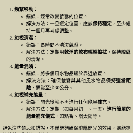
頻繁移動
：
錯誤：經常改變貔貅的位置。
解決方法：一旦選定位置，應該
保持穩定
，至少維
持一個月再考慮調整。
忽視清潔
：
錯誤：長時間不清潔貔貅。
解決方法：定期用
乾淨的軟布輕輕擦拭
，保持貔貅
的清潔。
能量混淆
：
錯誤：將多個風水物品過於靠近放置。
解決方法：確保貔貅與其他風水物品
保持適當距
離
，通常至少30公分。
忽視補充能量
：
錯誤：開光後就不再進行任何能量補充。
解決方法：定期（如每月初一、十五）
進行簡單的
能量補充儀式
，如點香、曬太陽等。
避免這些禁忌和錯誤，不僅能夠確保貔貅開光的效果，還能夠