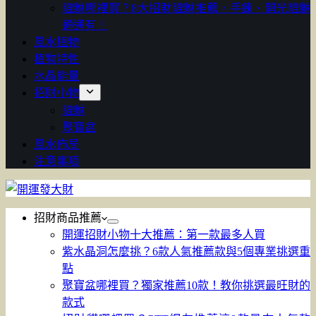
貔貅哪裡買？8大招財貔貅推薦，手鍊、開光貔貅
通通有！
風水植物
植物特性
水晶能量
招財小物
貔貅
聚寶盆
風水佈局
注意事項
招財商品推薦
開運招財小物十大推薦：第一款最多人買
紫水晶洞怎麼挑？6款人氣推薦款與5個專業挑選重
點
聚寶盆哪裡買？獨家推薦10款！教你挑選最旺財的
款式