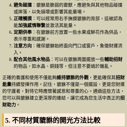
避免碰撞
：貔貅是脆弱的靈獸，應避免與其他物品碰撞
或摔落，以免損壞或影響其能量場。
正確觸摸
：可以經常用右手撫摸貔貅的背部，這被認為
能
加強感情聯繫
並激活其能量。
定期供奉
：在貔貅前方放置一些水果或鮮花作為供品，
表示尊重和感謝。
注意方向
：確保貔貅始終面向門口或窗戶，象徵財運流
入。
配合其他風水物品
：可以在貔貅周圍擺放一些
輔助招財
的物品，如水晶、銅錢等，但注意不要過於雜亂。
正確的養護和使用不僅能夠
維持貔貅的外觀
，更能確保其
招財
能量
持續發揮作用。記住，貔貅不僅是一個擺設，更是您財運
的守護者，對待它時應懷著感恩和尊重的心。通過這些方法，
您可以與貔貅建立更深厚的連結，讓它成為您生活中真正的
招
財助力
。
5. 不同材質貔貅的開光方法比較