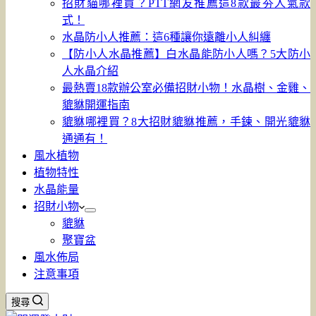
招財貓哪裡買？PTT網友推薦這8款最夯人氣款
式！
水晶防小人推薦：這6種讓你遠離小人糾纏
【防小人水晶推薦】白水晶能防小人嗎？5大防小
人水晶介紹
最熱賣18款辦公室必備招財小物！水晶樹、金雞、
貔貅開運指南
貔貅哪裡買？8大招財貔貅推薦，手鍊、開光貔貅
通通有！
風水植物
植物特性
水晶能量
招財小物
貔貅
聚寶盆
風水佈局
注意事項
搜尋