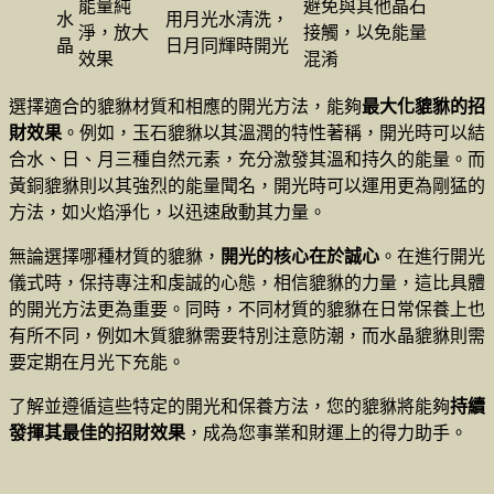
能量純
避免與其他晶石
水
用月光水清洗，
淨，放大
接觸，以免能量
晶
日月同輝時開光
效果
混淆
選擇適合的貔貅材質和相應的開光方法，能夠
最大化貔貅的招
財效果
。例如，玉石貔貅以其溫潤的特性著稱，開光時可以結
合水、日、月三種自然元素，充分激發其溫和持久的能量。而
黃銅貔貅則以其強烈的能量聞名，開光時可以運用更為剛猛的
方法，如火焰淨化，以迅速啟動其力量。
無論選擇哪種材質的貔貅，
開光的核心在於誠心
。在進行開光
儀式時，保持專注和虔誠的心態，相信貔貅的力量，這比具體
的開光方法更為重要。同時，不同材質的貔貅在日常保養上也
有所不同，例如木質貔貅需要特別注意防潮，而水晶貔貅則需
要定期在月光下充能。
了解並遵循這些特定的開光和保養方法，您的貔貅將能夠
持續
發揮其最佳的招財效果
，成為您事業和財運上的得力助手。