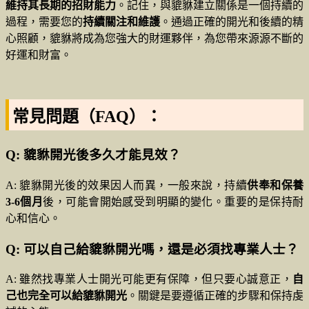
維持其長期的招財能力
。記住，與貔貅建立關係是一個持續的
過程，需要您的
持續關注和維護
。通過正確的開光和後續的精
心照顧，貔貅將成為您強大的財運夥伴，為您帶來源源不斷的
好運和財富。
常見問題（FAQ）：
Q: 貔貅開光後多久才能見效？
A: 貔貅開光後的效果因人而異，一般來說，持續
供奉和保養
3-6個月
後，可能會開始感受到明顯的變化。重要的是保持耐
心和信心。
Q: 可以自己給貔貅開光嗎，還是必須找專業人士？
A: 雖然找專業人士開光可能更有保障，但只要心誠意正，
自
己也完全可以給貔貅開光
。關鍵是要遵循正確的步驟和保持虔