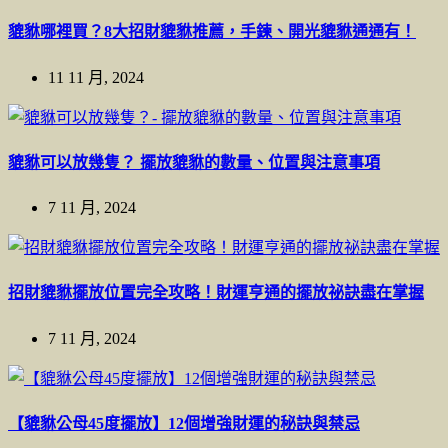
貔貅哪裡買？8大招財貔貅推薦，手鍊、開光貔貅通通有！
11 11 月, 2024
貔貅可以放幾隻？ 擺放貔貅的數量、位置與注意事項
7 11 月, 2024
招財貔貅擺放位置完全攻略！財運亨通的擺放祕訣盡在掌握
7 11 月, 2024
【貔貅公母45度擺放】12個增強財運的秘訣與禁忌