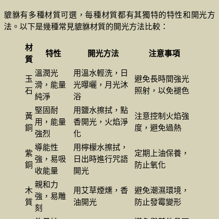
貔貅有多種材質可選，每種材質都有其獨特的特性和開光方
法。以下是幾種常見貔貅材質的開光方法比較：
材
特性
開光方法
注意事項
質
溫潤光
用溫水輕洗，日
玉
避免長時間強光
滑，能量
光曝曬，月光沐
石
照射，以免褪色
純淨
浴
堅固耐
用鹽水擦拭，點
黃
注意控制火焰強
用，能量
香開光，火焰淨
銅
度，避免過熱
強烈
化
導能性
用檸檬水擦拭，
紫
定期上油保養，
強，易吸
日出時進行咒語
銅
防止氧化
收能量
開光
親和力
木
用艾草煙燻，香
避免潮濕環境，
強，易雕
質
油開光
防止發霉變形
刻