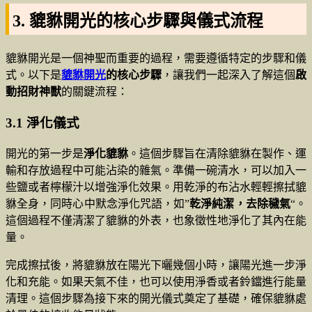
3. 貔貅開光的核心步驟與儀式流程
貔貅開光是一個神聖而重要的過程，需要遵循特定的步驟和儀
式。以下是
貔貅開光
的核心步驟
，讓我們一起深入了解這個
啟
動招財神獸
的關鍵流程：
3.1 淨化儀式
開光的第一步是
淨化貔貅
。這個步驟旨在清除貔貅在製作、運
輸和存放過程中可能沾染的雜氣。準備一碗清水，可以加入一
些鹽或者檸檬汁以增強淨化效果。用乾淨的布沾水輕輕擦拭貔
貅全身，同時心中默念淨化咒語，如”
乾淨純潔，去除穢氣
“。
這個過程不僅清潔了貔貅的外表，也象徵性地淨化了其內在能
量。
完成擦拭後，將貔貅放在陽光下曬幾個小時，讓陽光進一步淨
化和充能。如果天氣不佳，也可以使用淨香或者鈴鐺進行能量
清理。這個步驟為接下來的開光儀式奠定了基礎，確保貔貅處