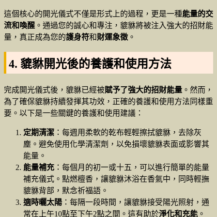
這個核心的開光儀式不僅是形式上的過程，更是一種
能量的交
流和喚醒
。通過您的誠心和專注，貔貅將被注入強大的招財能
量，真正成為您的
護身符
和
財運象徵
。
4. 貔貅開光後的養護和使用方法
完成開光儀式後，貔貅已經被
賦予了強大的招財能量
。然而，
為了確保貔貅持續發揮其功效，正確的養護和使用方法同樣重
要。以下是一些關鍵的養護和使用建議：
定期清潔
：每週用柔軟的乾布輕輕擦拭貔貅，去除灰
塵。避免使用化學清潔劑，以免損壞貔貅表面或影響其
能量。
能量補充
：每個月的初一或十五，可以進行簡單的能量
補充儀式。點燃檀香，讓貔貅沐浴在香氣中，同時輕撫
貔貅背部，默念祈福語。
適時曬太陽
：每隔一段時間，讓貔貅接受陽光照射，通
常在上午10點至下午2點之間。這有助於
淨化和充能
。