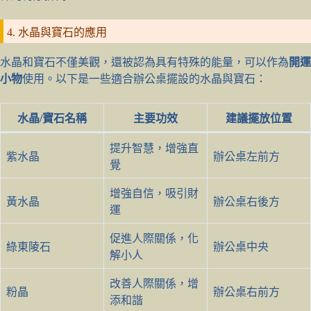
4. 水晶與寶石的應用
水晶和寶石不僅美觀，還被認為具有特殊的能量，可以作為
開運
小物
使用。以下是一些適合辦公桌擺設的水晶與寶石：
水晶/寶石名稱
主要功效
建議擺放位置
提升智慧，增強直
紫水晶
辦公桌左前方
覺
增強自信，吸引財
黃水晶
辦公桌右後方
運
促進人際關係，化
綠東陵石
辦公桌中央
解小人
改善人際關係，增
粉晶
辦公桌右前方
添和諧