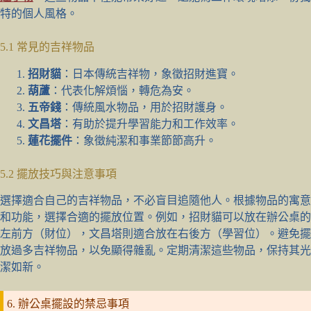
特的個人風格。
5.1 常見的吉祥物品
招財貓
：日本傳統吉祥物，象徵招財進寶。
葫蘆
：代表化解煩惱，轉危為安。
五帝錢
：傳統風水物品，用於招財護身。
文昌塔
：有助於提升學習能力和工作效率。
蓮花擺件
：象徵純潔和事業節節高升。
5.2 擺放技巧與注意事項
選擇適合自己的吉祥物品，不必盲目追隨他人。根據物品的寓意
和功能，選擇合適的擺放位置。例如，招財貓可以放在辦公桌的
左前方（財位），文昌塔則適合放在右後方（學習位）。避免擺
放過多吉祥物品，以免顯得雜亂。定期清潔這些物品，保持其光
潔如新。
6. 辦公桌擺設的禁忌事項