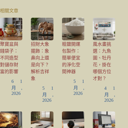
相關文章
聚寶盆與
招財大象
粗鹽開運
風水畫挑
錢袋子：
擺飾：象
包製作：
選：九魚
不同造型
鼻向上還
簡單便宜
圖、牡丹
對儲存財
是向下？
的淨化空
花，掛在
富的影響
解析吉祥
間神器
哪個方位
象
才對？
6 1
5 1
月,
月,
5 1
4 1
2026
2026
月,
月,
2026
2026