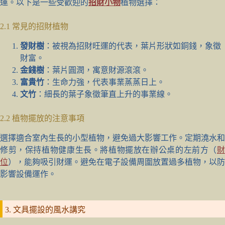
運。以下是一些受歡迎的
招財小物
植物選擇：
2.1 常見的招財植物
發財樹
：被視為招財旺運的代表，葉片形狀如銅錢，象徵
財富。
金錢樹
：葉片圓潤，寓意財源滾滾。
富貴竹
：生命力強，代表事業蒸蒸日上。
文竹
：細長的葉子象徵筆直上升的事業線。
2.2 植物擺放的注意事項
選擇適合室內生長的小型植物，避免過大影響工作。定期澆水和
修剪，保持植物健康生長。將植物擺放在辦公桌的左前方（
財
位
），能夠吸引財運。避免在電子設備周圍放置過多植物，以防
影響設備運作。
3. 文具擺設的風水講究