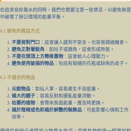
在追求良好風水的同時，我們也需要注意一些禁忌，以避免無意
中破壞了辦公環境的能量平衡。
6.1 避免的擺設方式
不要背對門口
：這會讓人感到不安全，也容易錯過機會。
避免正對著銳角
：如柱子或牆角，這會形成煞氣。
不要在頭頂上方懸掛重物
：這會給人心理壓力。
避免使用破損的物品
：包括有裂縫的花瓶或缺角的桌子。
6.2 不適合的物品
尖銳物品
：如仙人掌，容易產生不良能量。
過大的鏡子
：容易反射和擾亂能量流動。
枯萎的植物
：會帶來負面能量，應及時更換。
過於陰暗或色彩過於鮮艷的裝飾品
：可能影響心情和工作
效率。
遵循這些辦公桌擺設小物風水技巧，您將能夠創造一個更加和