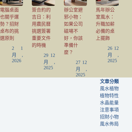
電腦桌面
簽合約的
辦公室避
馬年辦公
也關乎運
吉日：利
邪小物：
室風水：
勢？招財
用農民曆
如果公司
升職加薪
桌布的挑
挑選簽署
磁場不
必備的桌
選原則
重要文件
好，你該
上擺飾
的時機
準備什
2 1
26 12
麼？
月,
月,
29 12
2026
2025
月,
27 12
2025
月,
2025
文章分類
風水植物
植物特性
水晶能量
注意事項
招財小物
風水佈局