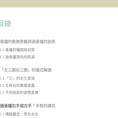
目錄
. 香爐的象徵意義與過香爐的由來
1.1 香爐的種類與材質
1.2 過香爐習俗的起源
. 「左三圈右三圈」的儀式解讀
2.1 「三」的文化意涵
2.2 左與右的象徵意義
2.3 不同地區的習慣差異
過香爐右手或左手
？手勢的講究
3.1 傳統觀念：男左女右