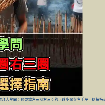
拜拜大學問：過香爐左三圈右三圈的正確步驟與右手左手選擇指