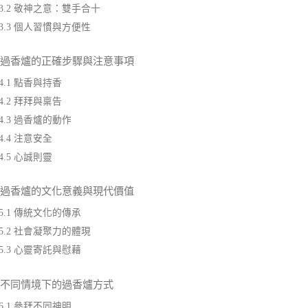
3.2 敬神之意：雙手合十
3.3 個人習慣與方便性
. 過香爐的正確步驟與注意事項
4.1 點香與持香
4.2 拜拜與稟告
4.3 過香爐的動作
4.4 注意安全
4.5 心誠則靈
. 過香爐的文化意義與現代價值
5.1 傳統文化的傳承
5.2 社會凝聚力的體現
5.3 心靈寄託與慰藉
. 不同情境下的過香爐方式
6.1 參拜不同神明