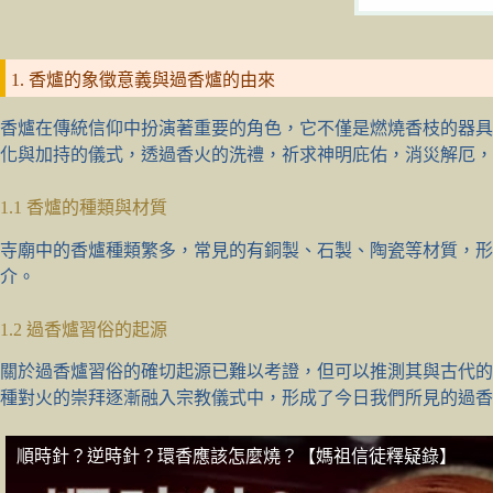
1. 香爐的象徵意義與過香爐的由來
香爐在傳統信仰中扮演著重要的角色，它不僅是燃燒香枝的器具
化與加持的儀式，透過香火的洗禮，祈求神明庇佑，消災解厄，
1.1 香爐的種類與材質
寺廟中的香爐種類繁多，常見的有銅製、石製、陶瓷等材質，形
介。
1.2 過香爐習俗的起源
關於過香爐習俗的確切起源已難以考證，但可以推測其與古代的
種對火的崇拜逐漸融入宗教儀式中，形成了今日我們所見的過香
順時針？逆時針？環香應該怎麼燒？【媽祖信徒釋疑錄】