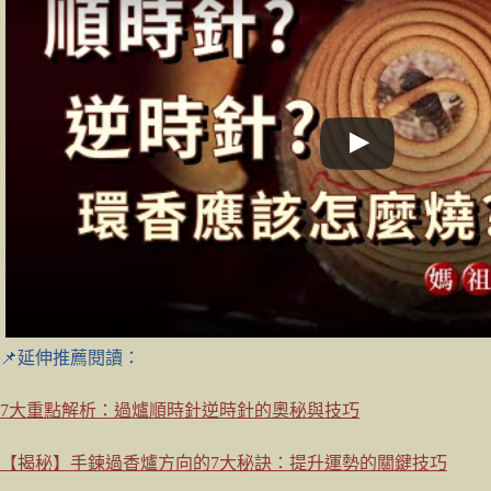
📌延伸推薦閱讀：
7大重點解析：過爐順時針逆時針的奧秘與技巧
【揭秘】手鍊過香爐方向的7大秘訣：提升運勢的關鍵技巧