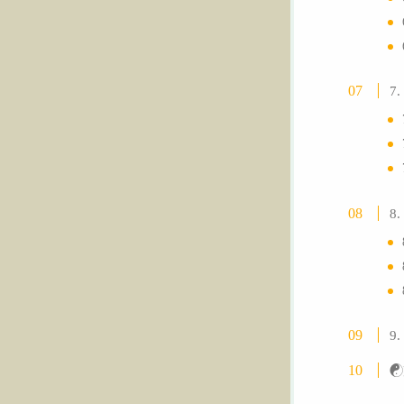
7
8
9
☯