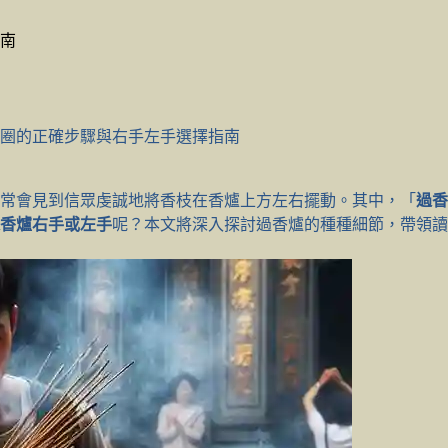
南
圈的正確步驟與右手左手選擇指南
常會見到信眾虔誠地將香枝在香爐上方左右擺動。其中，「
過香
香爐右手或左手
呢？本文將深入探討過香爐的種種細節，帶領讀