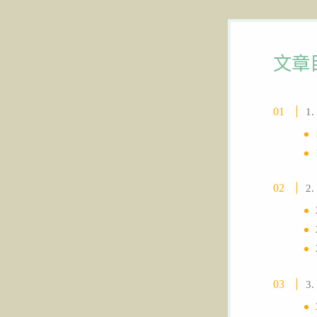
文章
1
2
3.