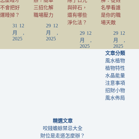
怎麼睡才
辦？簡單
除了日光
解：從姓
不會把好
三招化解
與碎石，
名學看誰
運睡掉？
職場壓力
還有哪些
是你的職
淨化法？
場天敵
31 12
29 12
月,
月,
29 12
29 12
2025
2025
月,
月,
2025
2025
文章分類
風水植物
植物特性
水晶能量
注意事項
招財小物
風水佈局
精選文章
咬錢蟾蜍禁忌大全
財位是走道怎麼辦？