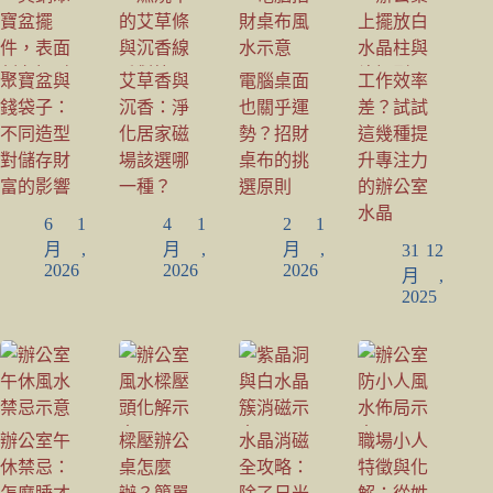
聚寶盆與
艾草香與
電腦桌面
工作效率
錢袋子：
沉香：淨
也關乎運
差？試試
不同造型
化居家磁
勢？招財
這幾種提
對儲存財
場該選哪
桌布的挑
升專注力
富的影響
一種？
選原則
的辦公室
水晶
6 1
4 1
2 1
月,
月,
月,
31 12
2026
2026
2026
月,
2025
辦公室午
樑壓辦公
水晶消磁
職場小人
休禁忌：
桌怎麼
全攻略：
特徵與化