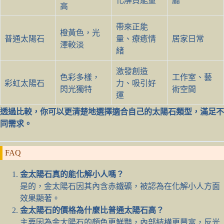
化解負能量
廳
高
帶來正能
橙黃色，光
普通太陽石
量、療癒情
居家日常
澤較淡
緒
激發創造
色彩多樣，
工作室、藝
彩虹太陽石
力、吸引好
閃光獨特
術空間
運
透過比較，你可以更清楚地選擇適合自己的太陽石類型，滿足不
同需求。
FAQ
金太陽石真的能化解小人嗎？
是的，金太陽石因其內含赤鐵礦，被認為在化解小人方面
效果顯著。
金太陽石的價格為什麼比普通太陽石高？
主要因為金太陽石的顏色更鮮豔，內部結構更豐富，反光