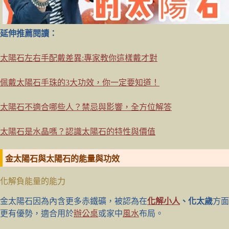
延伸推薦閱讀：
太陽石左右手配戴差異:專家教你這樣戴才對
佩戴太陽石手珠的3大功效，你一定要知道！
太陽石不適合哪些人？禁忌與影響，全方位解答
太陽石是水晶嗎？認識太陽石的特性與價值
金太陽石與太陽石的能量與功效
化解負能量的能力
金太陽石因為內含更多赤鐵礦，被認為在
化解小人
、化太歲
方面
更有優勢，適合用於
辦公桌
或家中
風水
布局。