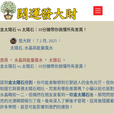
跳
至
主
要
內
金太陽石 vs 太陽石：10分鐘帶你搞懂所有差異！
容
發大財
7 2 月, 2025
太陽石
,
水晶與能量風水
首頁
水晶與能量風水
太陽石
金太陽石 vs 太陽石：10分鐘帶你搞懂所有差異！
提到
金太陽石分別
，你可能會聯想到它那迷人的金色光芒，但你
知道它與普通太陽石相比，究竟有哪些差異嗎？小編以前也是對
水晶略知一二，但偶然在朋友家看到一顆
金太陽石
後，那閃閃發
亮的光澤瞬間吸引了我。後來深入了解後才發現，這背後隱藏著
許多學問，甚至可能影響到我們的運勢！