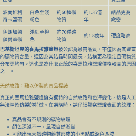
波蘭維利
白色至淺
約60種礦
約1.35億
結晶更為
奇卡鹽礦
粉色
物質
年
緻密
伊朗加姆
淺紅至橙
約70種礦
約1.8億年
硬度略高
薩爾鹽礦
色
物質
巴基斯坦產的喜馬拉雅鹽燈
被公認為最高品質，不僅因為其豐富
的礦物質含量，還因為其結晶時間最長，結構更為穩定且礦物質
分布更均勻。這也是為什麼正統的喜馬拉雅鹽燈價格較高的原因
之一。
天然紋路：難以仿製的真品標誌
真正的喜馬拉雅鹽燈擁有獨特的自然紋路和色澤變化，這是人工
無法精確仿製的特徵。在選購時，請仔細觀察鹽燈表面的紋理：
真品會有不規則的礦物紋理
顏色深淺不一，呈現自然漸變
可能出現天然礦物雜質形成的小黑點或深色區域