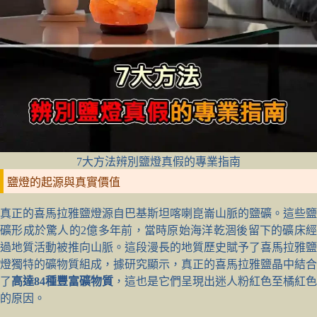
7大方法辨別鹽燈真假的專業指南
鹽燈的起源與真實價值
真正的喜馬拉雅鹽燈源自巴基斯坦喀喇崑崙山脈的鹽礦。這些鹽
礦形成於驚人的2億多年前，當時原始海洋乾涸後留下的礦床經
過地質活動被推向山脈。這段漫長的地質歷史賦予了喜馬拉雅鹽
燈獨特的礦物質組成，據研究顯示，真正的喜馬拉雅鹽晶中結合
了
高達84種豐富礦物質
，這也是它們呈現出迷人粉紅色至橘紅色
的原因。