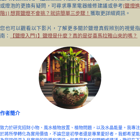
或燈泡的更換有疑問，可尋求專業電器維修建議或參考
[鹽燈
階1] 想買鹽燈不會挑？就這簡單三步驟！
獲取更詳細資訊。
您也可以觀看以下影片，了解更多關於鹽燈真假辨別的視覺指
南：
【鹽燈入門1】鹽燈是什麼？真的是從喜馬拉雅山來的嗎？
作者簡介
致力於研究招財小物、風水植物放置、植物問題，以及水晶能量。我專注
於將所學轉化為實用價值，不論您是初學者還是專業愛好者，我都希望能