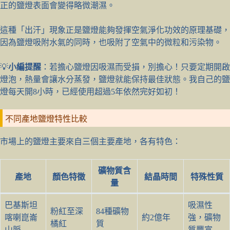
正的鹽燈表面會變得略微潮濕。
這種「出汗」現象正是鹽燈能夠發揮空氣淨化功效的原理基礎，
因為鹽燈吸附水氣的同時，也吸附了空氣中的微粒和污染物。
💡
小編提醒
：若擔心鹽燈因吸濕而受損，別擔心！只要定期開啟
燈泡，熱量會讓水分蒸發，鹽燈就能保持最佳狀態。我自己的鹽
燈每天開8小時，已經使用超過5年依然完好如初！
不同產地鹽燈特性比較
市場上的鹽燈主要來自三個主要產地，各有特色：
礦物質含
產地
顏色特徵
結晶時間
特殊性質
量
巴基斯坦
吸濕性
粉紅至深
84種礦物
喀喇崑崙
約2億年
強，礦物
橘紅
質
山脈
質豐富