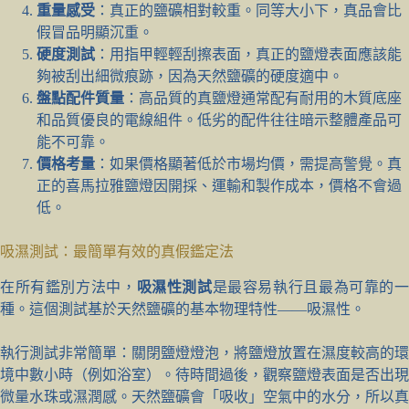
重量感受
：真正的鹽礦相對較重。同等大小下，真品會比
假冒品明顯沉重。
硬度測試
：用指甲輕輕刮擦表面，真正的鹽燈表面應該能
夠被刮出細微痕跡，因為天然鹽礦的硬度適中。
盤點配件質量
：高品質的真鹽燈通常配有耐用的木質底座
和品質優良的電線組件。低劣的配件往往暗示整體產品可
能不可靠。
價格考量
：如果價格顯著低於市場均價，需提高警覺。真
正的喜馬拉雅鹽燈因開採、運輸和製作成本，價格不會過
低。
吸濕測試：最簡單有效的真假鑑定法
在所有鑑別方法中，
吸濕性測試
是最容易執行且最為可靠的
種。這個測試基於天然鹽礦的基本物理特性——吸濕性。
執行測試非常簡單：關閉鹽燈燈泡，將鹽燈放置在濕度較高的環
境中數小時（例如浴室）。待時間過後，觀察鹽燈表面是否出現
微量水珠或濕潤感。天然鹽礦會「吸收」空氣中的水分，所以真