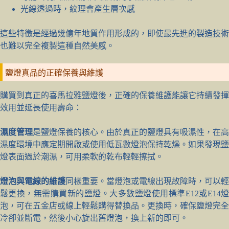
光線透過時，紋理會產生層次感
這些特徵是經過幾億年地質作用形成的，即使最先進的製造技術
也難以完全複製這種自然美感。
鹽燈真品的正確保養與維護
購買到真正的喜馬拉雅鹽燈後，正確的保養維護能讓它持續發揮
效用並延長使用壽命：
濕度管理
是鹽燈保養的核心。由於真正的鹽燈具有吸濕性，在高
濕度環境中應定期開啟或使用低瓦數燈泡保持乾燥。如果發現鹽
燈表面過於潮濕，可用柔軟的乾布輕輕擦拭。
燈泡與電線的維護
同樣重要。當燈泡或電線出現故障時，可以輕
鬆更換，無需購買新的鹽燈。大多數鹽燈使用標準E12或E14燈
泡，可在五金店或線上輕鬆購得替換品。更換時，確保鹽燈完全
冷卻並斷電，然後小心旋出舊燈泡，換上新的即可。