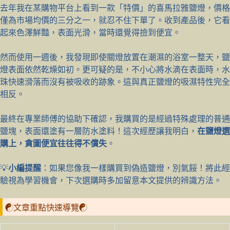
去年我在某購物平台上看到一款「特價」的喜馬拉雅鹽燈，價格
僅為市場均價的三分之一，就忍不住下單了。收到產品後，它看
起來色澤鮮豔，表面光滑，當時還覺得撿到便宜。
然而使用一週後，我發現即使關燈放置在潮濕的浴室一整天，鹽
燈表面依然乾燥如初。更可疑的是，不小心將水滴在表面時，水
珠快速滑落而沒有被吸收的跡象。這與真正鹽燈的吸濕特性完全
相反。
最終在專業師傅的協助下確認，我購買的是經過特殊處理的普通
鹽塊，表面還塗有一層防水塗料！這次經歷讓我明白，
在鹽燈選
購上，貪圖便宜往往得不償失
。
💡
小編提醒
：如果您像我一樣購買到偽造鹽燈，別氣餒！將此經
驗視為學習機會，下次選購時多加留意本文提供的辨識方法。
☯文章重點快速導覽☯