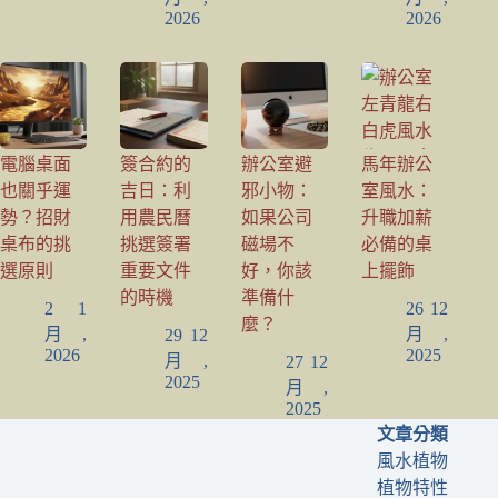
2026
2026
電腦桌面
簽合約的
辦公室避
馬年辦公
也關乎運
吉日：利
邪小物：
室風水：
勢？招財
用農民曆
如果公司
升職加薪
桌布的挑
挑選簽署
磁場不
必備的桌
選原則
重要文件
好，你該
上擺飾
的時機
準備什
2 1
26 12
麼？
月,
月,
29 12
2026
2025
月,
27 12
2025
月,
2025
文章分類
風水植物
植物特性