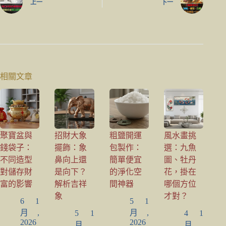
上一
下一
相關文章
聚寶盆與
招財大象
粗鹽開運
風水畫挑
錢袋子：
擺飾：象
包製作：
選：九魚
不同造型
鼻向上還
簡單便宜
圖、牡丹
對儲存財
是向下？
的淨化空
花，掛在
富的影響
解析吉祥
間神器
哪個方位
象
才對？
6 1
5 1
月,
月,
5 1
4 1
2026
2026
月,
月,