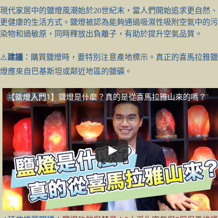
現代家居中的鹽燈風潮始於20世紀末，當人們開始追求更自然、
更健康的生活方式。鹽燈被認為能夠通過吸濕性吸附空氣中的污
染物和過敏原，同時釋放出負離子，有助於提升空氣品質。
⚠️
建議
：購買鹽燈時，要特別注意產地標示。真正的喜馬拉雅
燈應來自巴基斯坦或鄰近地區的鹽礦。
【鹽燈入門1】鹽燈是什麼？真的是從喜馬拉雅山來的嗎？