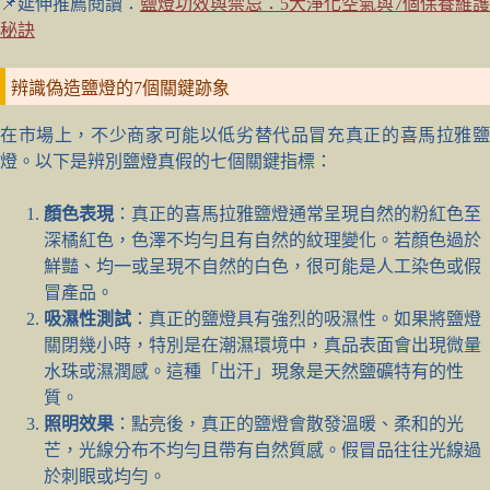
📌延伸推薦閱讀：
鹽燈功效與禁忌：5大淨化空氣與7個保養維護
秘訣
辨識偽造鹽燈的7個關鍵跡象
在市場上，不少商家可能以低劣替代品冒充真正的喜馬拉雅鹽
燈。以下是辨別鹽燈真假的七個關鍵指標：
顏色表現
：真正的喜馬拉雅鹽燈通常呈現自然的粉紅色至
深橘紅色，色澤不均勻且有自然的紋理變化。若顏色過於
鮮豔、均一或呈現不自然的白色，很可能是人工染色或假
冒產品。
吸濕性測試
：真正的鹽燈具有強烈的吸濕性。如果將鹽燈
關閉幾小時，特別是在潮濕環境中，真品表面會出現微量
水珠或濕潤感。這種「出汗」現象是天然鹽礦特有的性
質。
照明效果
：點亮後，真正的鹽燈會散發溫暖、柔和的光
芒，光線分布不均勻且帶有自然質感。假冒品往往光線過
於刺眼或均勻。