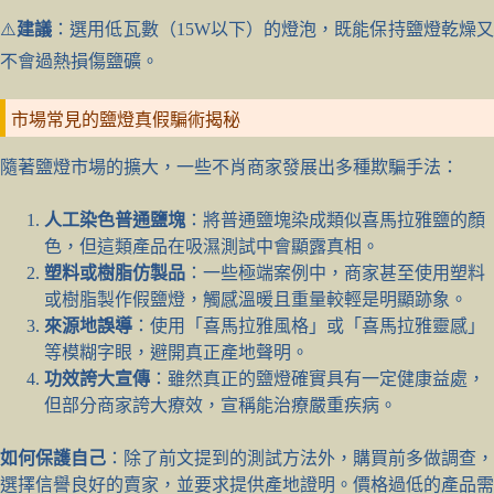
⚠️
建議
：選用低瓦數（15W以下）的燈泡，既能保持鹽燈乾燥
不會過熱損傷鹽礦。
市場常見的鹽燈真假騙術揭秘
隨著鹽燈市場的擴大，一些不肖商家發展出多種欺騙手法：
人工染色普通鹽塊
：將普通鹽塊染成類似喜馬拉雅鹽的顏
色，但這類產品在吸濕測試中會顯露真相。
塑料或樹脂仿製品
：一些極端案例中，商家甚至使用塑料
或樹脂製作假鹽燈，觸感溫暖且重量較輕是明顯跡象。
來源地誤導
：使用「喜馬拉雅風格」或「喜馬拉雅靈感」
等模糊字眼，避開真正產地聲明。
功效誇大宣傳
：雖然真正的鹽燈確實具有一定健康益處，
但部分商家誇大療效，宣稱能治療嚴重疾病。
如何保護自己
：除了前文提到的測試方法外，購買前多做調查，
選擇信譽良好的賣家，並要求提供產地證明。價格過低的產品需