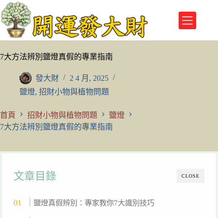
跳
至
主
要
內
7大方法辨別鹽燈真假的專業指南
容
發大財
2 4 月, 2025
鹽燈
,
招財小物與植物問題
首頁
招財小物與植物問題
鹽燈
7大方法辨別鹽燈真假的專業指南
文章目錄
CLOSE
鹽燈真假辨別：專家教你7大識別技巧