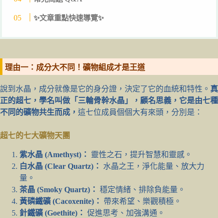
✨文章重點快速導覽✨
理由一：成分大不同！礦物組成才是王道
說到水晶，成分就像是它的身分證，決定了它的血統和特性。
真
正的超七，學名叫做「三輪骨幹水晶」，顧名思義，它是由七種
不同的礦物共生而成，
這七位成員個個大有來頭，分別是：
超七的七大礦物天團
紫水晶 (Amethyst)：
靈性之石，提升智慧和靈感。
白水晶 (Clear Quartz)：
水晶之王，淨化能量、放大力
量。
茶晶 (Smoky Quartz)：
穩定情緒、排除負能量。
黃磷鐵礦 (Cacoxenite)：
帶來希望、樂觀積極。
針鐵礦 (Goethite)：
促進思考、加強溝通。