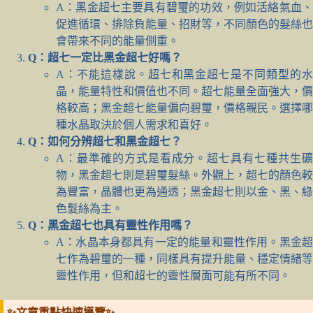
A：黑金超七主要具有碧璽的功效，例如活絡氣血、
促進循環、排除負能量、招財等，不同顏色的髮絲也
會帶來不同的能量側重。
Q：超七一定比黑金超七好嗎？
A：不能這樣說。超七和黑金超七是不同類型的水
晶，能量特性和價值也不同。超七能量全面強大，價
格較高；黑金超七能量偏向碧璽，價格親民。選擇哪
種水晶取決於個人需求和喜好。
Q：如何分辨超七和黑金超七？
A：最準確的方式是看成分。超七具有七種共生礦
物，黑金超七則是碧璽髮絲。外觀上，超七的顏色較
為豐富，晶體也更為通透；黑金超七則以金、黑、綠
色髮絲為主。
Q：黑金超七也具有靈性作用嗎？
A：水晶本身都具有一定的能量和靈性作用。黑金超
七作為碧璽的一種，同樣具有提升能量、穩定情緒等
靈性作用，但和超七的靈性層面可能有所不同。
✨文章重點快速導覽✨