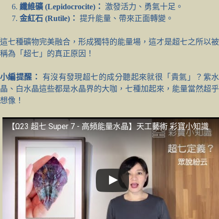
纖維礦 (Lepidocrocite)：
激發活力、勇氣十足。
金紅石 (Rutile)：
提升能量、帶來正面轉變。
這七種礦物完美融合，形成獨特的能量場，這才是超七之所以被
稱為「超七」的真正原因！
小編提醒：
有沒有發現超七的成分聽起來就很「貴氣」？紫
晶、白水晶這些都是水晶界的大咖，七種加起來，能量當然超乎
想像！
【Ω23 超七 Super 7 - 高頻能量水晶】天工藝術 彩寶小知識