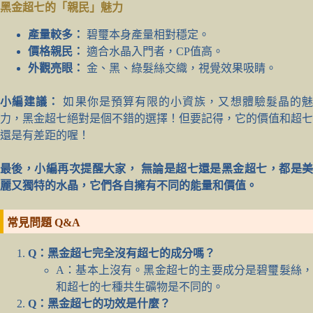
黑金超七的「親民」魅力
產量較多：
碧璽本身產量相對穩定。
價格親民：
適合水晶入門者，CP值高。
外觀亮眼：
金、黑、綠髮絲交織，視覺效果吸睛。
小編建議：
如果你是預算有限的小資族，又想體驗髮晶的
力，黑金超七絕對是個不錯的選擇！但要記得，它的價值和超七
還是有差距的喔！
最後，小編再次提醒大家，
無論是超七還是黑金超七，都是
麗又獨特的水晶，它們各自擁有不同的能量和價值。
常見問題 Q&A
Q：黑金超七完全沒有超七的成分嗎？
A：基本上沒有。黑金超七的主要成分是碧璽髮絲，
和超七的七種共生礦物是不同的。
Q：黑金超七的功效是什麼？