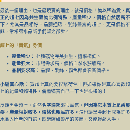
最後一個理由，也是最現實的理由，就是價格！
物以稀為貴，真
正的超七因為共生礦物比例特殊，產量稀少，價格自然居高不
下。
尤其是品相好、晶體通透、髮絲豐富的超七，更是價格
菲，常常讓水晶新手們望之卻步。
超七的「貴氣」身價
產量稀少：
七種礦物完美共生，機率極低。
能量強大：
市場需求高，價格自然水漲船高。
品相要求高：
晶體、髮絲、顏色都會影響價格。
小編真心話：
買超七真的要捏緊荷包！但如果你是真心喜歡
七的能量和獨特性，偶爾犒賞自己一下也是很棒的！
反觀黑金超七，雖然名字聽起來很霸氣，但
因為它本質上是碧璽
髮，產量相對較多，價格也親民許多。
這也讓黑金超七成為許多
水晶入門者的首選，既能體驗髮晶的美麗，又能輕鬆入手。