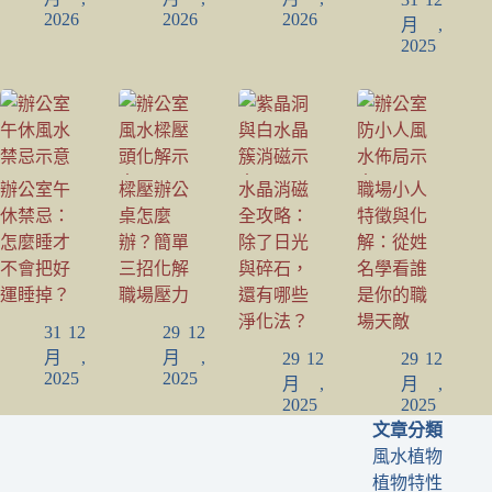
2026
2026
2026
月,
2025
辦公室午
樑壓辦公
水晶消磁
職場小人
休禁忌：
桌怎麼
全攻略：
特徵與化
怎麼睡才
辦？簡單
除了日光
解：從姓
不會把好
三招化解
與碎石，
名學看誰
運睡掉？
職場壓力
還有哪些
是你的職
淨化法？
場天敵
31 12
29 12
月,
月,
29 12
29 12
2025
2025
月,
月,
2025
2025
文章分類
風水植物
植物特性