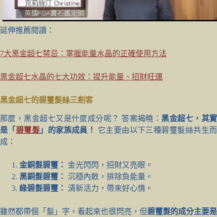
延伸推薦閱讀：
7大黑金超七禁忌：掌握能量水晶的正確使用方法
黑金超七水晶的七大功效：提升能量、招財旺運
黑金超七的碧璽髮絲三劍客
那麼，黑金超七又是什麼成分呢？ 答案揭曉：
黑金超七，其
是「
碧璽髮
」的家族成員！
它主要由以下三種碧璽髮絲共生
成：
金銅髮碧璽：
金光閃閃，招財又亮眼。
黑銅髮碧璽：
沉穩內斂，排除負能量。
綠碧髮碧璽：
清新活力，帶來好心情。
雖然都帶個「髮」字，看起來也很閃亮，但
碧璽髮的成分主要是