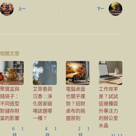
上一
下一
相關文章
聚寶盆與
艾草香與
電腦桌面
工作效率
錢袋子：
沉香：淨
也關乎運
差？試試
不同造型
化居家磁
勢？招財
這幾種提
對儲存財
場該選哪
桌布的挑
升專注力
富的影響
一種？
選原則
的辦公室
水晶
6 1
4 1
2 1
月,
月,
月,
31 12