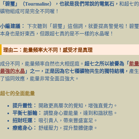
「碧璽」（Tourmaline），也就是我們常說的電氣石，
和超七
礦物組成可是完全不同喔！
小編建議：
下次聽到「碧璽」這個詞，就要提高警覺啦！碧
本身也是好東西，但跟超七真的是不一樣的水晶喔！
理由二：能量頻率大不同！感受才是真理
成分不同，能量頻率自然也大相逕庭。
超七之所以被譽為「
能量
最強的水晶
」之一，正是因為它七種礦物共生的獨特結構，
產生
了協同效應，能量非常全面且強大。
超七的全面能量
提升靈性：
開啟更高層次的覺知，增強直覺力。
平衡七脈輪：
調整身心靈能量，達到和諧狀態。
招財旺運：
吸引貴人，帶來豐盛富足。
療癒身心：
舒緩壓力，提升整體健康。