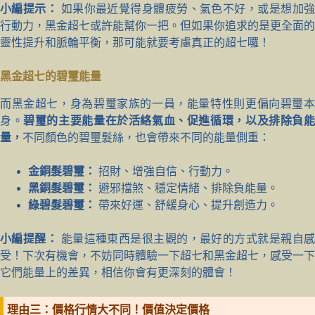
小編提示：
如果你最近覺得身體疲勞、氣色不好，或是想加
行動力，黑金超七或許能幫你一把。但如果你追求的是更全面的
靈性提升和脈輪平衡，那可能就要考慮真正的超七囉！
黑金超七的碧璽能量
而黑金超七，身為碧璽家族的一員，能量特性則更偏向碧璽本
身。
碧璽的主要能量在於活絡氣血、促進循環，以及排除負
量，
不同顏色的碧璽髮絲，也會帶來不同的能量側重：
金銅髮碧璽：
招財、增強自信、行動力。
黑銅髮碧璽：
避邪擋煞、穩定情緒、排除負能量。
綠碧髮碧璽：
帶來好運、舒緩身心、提升創造力。
小編提醒：
能量這種東西是很主觀的，最好的方式就是親自
受！下次有機會，不妨同時體驗一下超七和黑金超七，感受一下
它們能量上的差異，相信你會有更深刻的體會！
理由三：價格行情大不同！價值決定價格