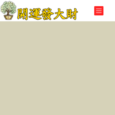
跳
至
主
要
內
容