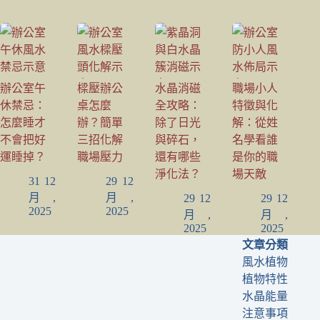
辦公室午
樑壓辦公
水晶消磁
職場小人
休禁忌：
桌怎麼
全攻略：
特徵與化
怎麼睡才
辦？簡單
除了日光
解：從姓
不會把好
三招化解
與碎石，
名學看誰
運睡掉？
職場壓力
還有哪些
是你的職
淨化法？
場天敵
31 12
29 12
月,
月,
29 12
29 12
2025
2025
月,
月,
2025
2025
文章分類
風水植物
植物特性
水晶能量
注意事項