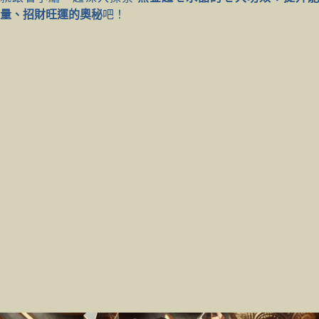
量、招財旺運的奧秘
吧！