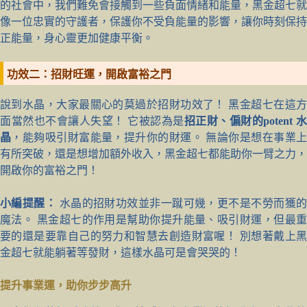
的社會中，我們難免會接觸到一些負面情緒和能量，黑金超七就
像一位忠實的守護者，保護你不受負能量的影響，讓你時刻保持
正能量，身心靈更加健康平衡。
功效二：招財旺運，開啟富裕之門
說到水晶，大家最關心的莫過於招財功效了！ 黑金超七在這方
面當然也不會讓人失望！ 它被認為是
招正財、偏財的potent 
晶
，能夠吸引財富能量，提升你的財運。 無論你是想在事業
有所突破，還是想增加額外收入，黑金超七都能助你一臂之力，
開啟你的富裕之門！
小編提醒：
水晶的招財功效並非一蹴可幾，更不是不勞而獲
魔法。 黑金超七的作用是幫助你提升能量、吸引財運，但最重
要的還是要靠自己的努力和智慧去創造財富喔！ 別想著戴上黑
金超七就能躺著等發財，這樣水晶可是會哭哭的！
提升事業運，助你步步高升