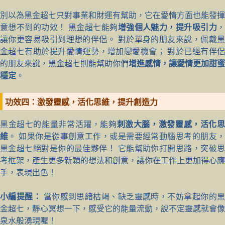
別以為黑金超七只對事業和財運有幫助，它在愛情方面也能發揮
意想不到的功效！ 黑金超七能夠
增強個人魅力，提升吸引力
讓你更容易吸引到理想的伴侶。 對於單身的朋友來說，佩戴黑
金超七有助於提升愛情運勢，增加戀愛機會； 對於已經有伴侶
的朋友來說，黑金超七則能幫助你們
增進感情，讓愛情更加甜蜜
穩定
。
功效四：激發靈感，活化思維，提升創造力
黑金超七的能量非常活躍，能夠
刺激大腦，激發靈感，活化
維
。 如果你是從事創意工作，或是需要經常動腦思考的朋友
黑金超七絕對是你的最佳夥伴！ 它能幫助你打開思路，突破思
考框架，產生更多新穎的想法和創意，讓你在工作上更加得心應
手，表現出色！
小編提醒：
當你感到思緒枯竭、缺乏靈感時，不妨拿起你的
金超七，靜心冥想一下，感受它的能量流動，說不定靈感就會像
泉水般湧現喔！