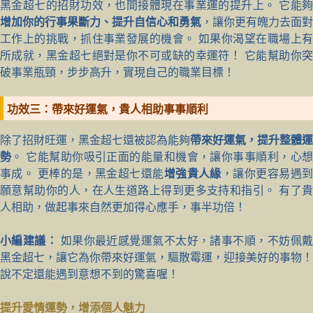
黑金超七的招財功效，也間接體現在事業運的提升上。 它能夠
增加你的行事果斷力、提升自信心和勇氣
，讓你更有魄力去面對
工作上的挑戰，抓住事業發展的機會。 如果你渴望在職場上有
所成就，黑金超七絕對是你不可或缺的幸運符！ 它能幫助你突
破事業瓶頸，步步高升，實現自己的職業目標！
功效三：帶來好運氣，貴人相助事事順利
除了招財旺運，黑金超七還被認為能夠
帶來好運氣，提升整體運
勢
。 它能幫助你吸引正面的能量和機會，讓你事事順利，心
事成。 更棒的是，黑金超七還能
增強貴人緣
，讓你更容易遇
願意幫助你的人，在人生道路上得到更多支持和指引。 有了貴
人相助，做起事來自然更加得心應手，事半功倍！
小編建議：
如果你最近感覺運氣不太好，諸事不順，不妨佩
黑金超七，讓它為你帶來好運氣，驅散霉運，迎接美好的事物！
說不定還能遇到意想不到的驚喜喔！
提升愛情運勢，增添個人魅力