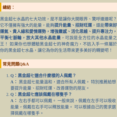
總結：
黑金超七水晶的七大功效，是不是讓你大開眼界、驚呼連連呢？
它不僅擁有強大的能量，能夠
提升能量、招財旺運
，還能
帶來好
運氣、貴人緣和愛情運勢，增強靈感、活化思維、提升專注力，
平衡七脈輪，放大其他水晶能量
，可說是全方位的水晶能量
王！ 如果你也想體驗黑金超七的神奇魔力，不妨入手一條屬於
你的黑金超七水晶，讓它為你的生活帶來更多美好的轉變吧！
常見問題Q&A
Q：黑金超七適合什麼樣的人佩戴？
A：
黑金超七能量溫和，適合所有人佩戴。 特別推薦給想
要提升能量、招財旺運、改善運勢的朋友。
Q：黑金超七應該佩戴在哪隻手？
A：
左右手都可以佩戴。 一般來說，佩戴在左手可以吸收
能量，佩戴在右手可以釋放能量。 可以根據自己的需求選
擇佩戴在哪隻手。