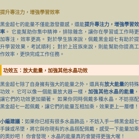
提升專注力，增強學習效率
黑金超七的能量不僅能激發靈感，還能
提升專注力，增強學習效
率
。 它能幫助你集中精神，排除雜念，讓你在學習或工作時
加專注，效率更高。 對於學生族來說，佩戴黑金超七有助於提
升學習效果，考試順利； 對於上班族來說，則能幫助你提高工
作效率，更快完成工作任務。
功效五：放大能量，加強其他水晶功效
黑金超七除了自身擁有強大的能量之外，還具有
放大能量
的特殊
功效。 它可以像一個能量放大器一樣，
加強其他水晶的能量
，
讓它們的功效更加顯著。 如果你同時佩戴多種水晶，不妨搭配
黑金超七一起佩戴，讓它們的能量互相加乘，效果更上一層樓！
小編建議：
如果你已經有很多水晶飾品，不妨入手一條黑金超七
手鍊或吊墜，將它與你現有的水晶搭配佩戴，感受一下能量加乘
的奧妙吧！ 你會發現，水晶的能量真的會變得更強大喔！