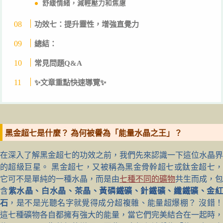
舒緩情緒，減輕壓力和焦慮
功效七：提升靈性，增強直覺力
總結：
常見問題Q&A
✨文章重點快速導覽✨
黑金超七是什麼？ 為何被譽為「能量水晶之王」？
在深入了解黑金超七的功效之前，我們先來認識一下這位水晶界
的超級巨星。 黑金超七，又被稱為黑金骨幹超七或鈦金超七，
它可不是單純的一種水晶，而是由
七種不同的礦物
共生而成，包
含
紫水晶、白水晶、茶晶、黃磷鐵礦、針鐵礦、纖鐵礦、金
石
，是不是光聽名字就覺得成分超複雜、能量超爆棚？ 沒錯
這七種礦物各自都擁有強大的能量，當它們完美結合在一起時，