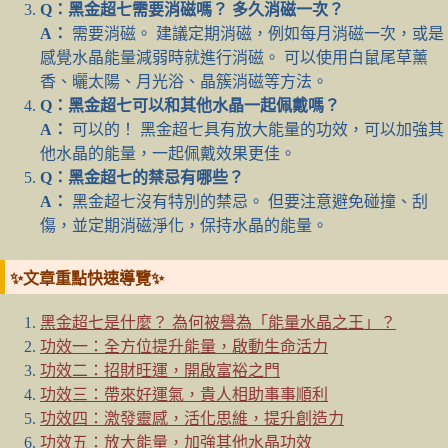
Q：黑金超七需要消磁嗎？ 多久消磁一次？
A：
需要消磁。 建議定期消磁，例如每月消磁一次，或是
感覺水晶能量減弱時就進行消磁。 可以使用白鼠尾草薰
香、曬太陽、月光浴、晶簇消磁等方法。
Q：黑金超七可以和其他水晶一起佩戴嗎？
A：
可以的！ 黑金超七具有放大能量的功效，可以加強其
他水晶的能量，一起佩戴效果更佳。
Q：黑金超七的禁忌有哪些？
A：
黑金超七沒有特別的禁忌。 但要注意避免碰撞、刮
傷，並定期消磁淨化，保持水晶的能量。
✨文章重點快速導覽✨
黑金超七是什麼？ 為何被譽為「能量水晶之王」？
功效一：全方位提升能量，啟動生命活力
功效二：招財旺運，開啟富裕之門
功效三：帶來好運氣，貴人相助事事順利
功效四：激發靈感，活化思維，提升創造力
功效五：放大能量，加強其他水晶功效