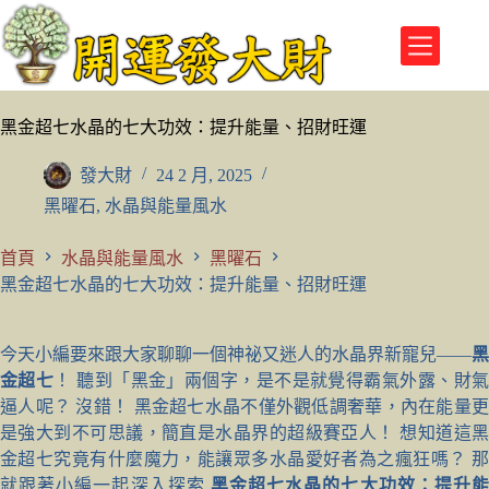
跳
至
主
要
內
黑金超七水晶的七大功效：提升能量、招財旺運
容
發大財
24 2 月, 2025
黑曜石
,
水晶與能量風水
首頁
水晶與能量風水
黑曜石
黑金超七水晶的七大功效：提升能量、招財旺運
今天小編要來跟大家聊聊一個神祕又迷人的水晶界新寵兒——
黑
金超七
！ 聽到「黑金」兩個字，是不是就覺得霸氣外露、財
逼人呢？ 沒錯！ 黑金超七水晶不僅外觀低調奢華，內在能量更
是強大到不可思議，簡直是水晶界的超級賽亞人！ 想知道這黑
金超七究竟有什麼魔力，能讓眾多水晶愛好者為之瘋狂嗎？ 那
就跟著小編一起深入探索
黑金超七水晶的七大功效：提升