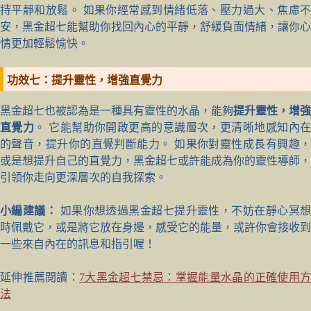
持平靜和放鬆。 如果你經常感到情緒低落、壓力過大、焦慮不
安，黑金超七能幫助你找回內心的平靜，舒緩負面情緒，讓你心
情更加輕鬆愉快。
功效七：提升靈性，增強直覺力
黑金超七也被認為是一種具有靈性的水晶，能夠
提升靈性，增強
直覺力
。 它能幫助你開啟更高的意識層次，更清晰地感知內
的聲音，提升你的直覺判斷能力。 如果你對靈性成長有興趣，
或是想提升自己的直覺力，黑金超七或許能成為你的靈性導師，
引領你走向更深層次的自我探索。
小編建議：
如果你想透過黑金超七提升靈性，不妨在靜心冥
時佩戴它，或是將它放在身邊，感受它的能量，或許你會接收到
一些來自內在的訊息和指引喔！
延伸推薦閱讀：
7大黑金超七禁忌：掌握能量水晶的正確使用
法