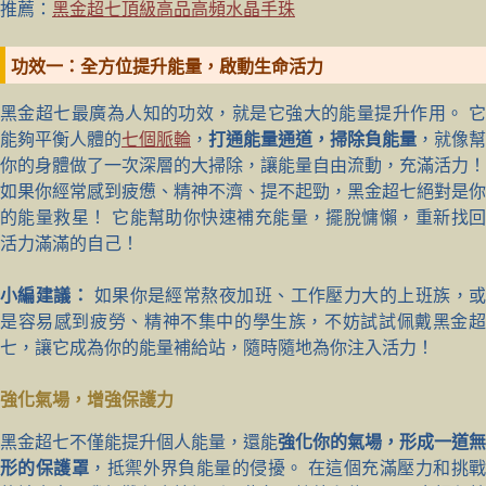
推薦：
黑金超七頂級高品高頻水晶手珠
功效一：全方位提升能量，啟動生命活力
黑金超七最廣為人知的功效，就是它強大的能量提升作用。 它
能夠平衡人體的
七個脈輪
，
打通能量通道，掃除負能量
，就像幫
你的身體做了一次深層的大掃除，讓能量自由流動，充滿活力！
如果你經常感到疲憊、精神不濟、提不起勁，黑金超七絕對是你
的能量救星！ 它能幫助你快速補充能量，擺脫慵懶，重新找回
活力滿滿的自己！
小編建議：
如果你是經常熬夜加班、工作壓力大的上班族，
是容易感到疲勞、精神不集中的學生族，不妨試試佩戴黑金超
七，讓它成為你的能量補給站，隨時隨地為你注入活力！
強化氣場，增強保護力
黑金超七不僅能提升個人能量，還能
強化你的氣場，形成一道無
形的保護罩
，抵禦外界負能量的侵擾。 在這個充滿壓力和挑