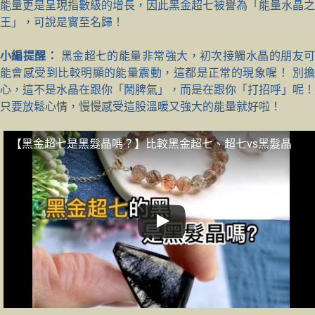
能量更是呈現指數級的增長，因此黑金超七被譽為「能量水晶之
王」，可說是實至名歸！
小編提醒：
黑金超七的能量非常強大，初次接觸水晶的朋友
能會感受到比較明顯的能量震動，這都是正常的現象喔！ 別擔
心，這不是水晶在跟你「鬧脾氣」，而是在跟你「打招呼」呢！
只要放鬆心情，慢慢感受這股溫暖又強大的能量就好啦！
【黑金超七是黑髮晶嗎？】比較黑金超七、超七vs黑髮晶