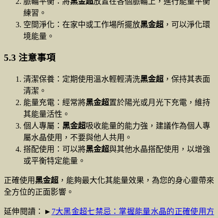
脈輪平衡：將
黑金超
放置在各個脈輪上，進行能量平衡
練習。
空間淨化：在家中或工作場所擺放
黑金超
，可以淨化環
境能量。
5.3 注意事項
清潔保養：定期使用溫水輕輕清洗
黑金超
，保持其表面
清潔。
能量充電：經常將
黑金超
置於陽光或月光下充電，維持
其能量活性。
個人專屬：
黑金超
吸收能量的能力強，建議作為個人專
屬水晶使用，不要與他人共用。
搭配使用：可以將
黑金超
與其他水晶搭配使用，以增強
或平衡特定能量。
正確使用
黑金超
，能夠最大化其能量效果，為您的身心靈帶來
全方位的正面影響。
延伸閱讀：►
7大黑金超七禁忌：掌握能量水晶的正確使用方