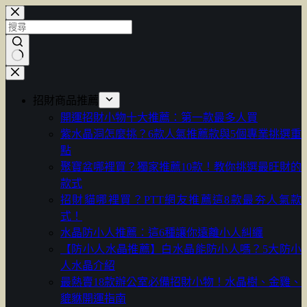
跳
至
主
要
找
內
不
容
招財商品推薦
到
開運招財小物十大推薦：第一款最多人買
符
紫水晶洞怎麼挑？6款人氣推薦款與5個專業挑選重
合
點
條
聚寶盆哪裡買？獨家推薦10款！教你挑選最旺財的
件
款式
的
招財貓哪裡買？PTT網友推薦這8款最夯人氣款
結
式！
果
水晶防小人推薦：這6種讓你遠離小人糾纏
【防小人水晶推薦】白水晶能防小人嗎？5大防小
人水晶介紹
最熱賣18款辦公室必備招財小物！水晶樹、金雞、
貔貅開運指南