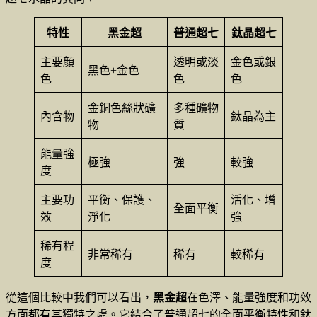
特性
黑金超
普通超七
鈦晶超七
主要顏
透明或淡
金色或銀
黑色+金色
色
色
色
金銅色絲狀礦
多種礦物
內含物
鈦晶為主
物
質
能量強
極強
強
較強
度
主要功
平衡、保護、
活化、增
全面平衡
效
淨化
強
稀有程
非常稀有
稀有
較稀有
度
從這個比較中我們可以看出，
黑金超
在色澤、能量強度和功效
方面都有其獨特之處。它結合了普通超七的全面平衡特性和鈦