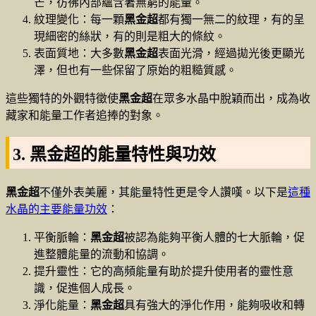
芒，彷彿內部蘊含著無窮的能量。
紋理變化：每一顆
黑金超
都有獨一無二的紋理，有的呈
現細密的絲狀，有的則是粗大的條紋。
表面質地：大多數
黑金超
表面光滑，經過拋光後更顯光
澤，但也有一些保留了原始的粗糙質感。
這些獨特的外觀特徵使
黑金超
在眾多水晶中脫穎而出，成為收
藏家和能量工作者追捧的對象。
3. 黑金超的能量特性與功效
黑金超
不僅外表美麗，其能量特性更是令人讚嘆。以下是
這種
水晶的主要能量功效
：
平衡脈輪：
黑金超
被認為能夠平衡人體的七大脈輪，促
進整體能量的流動和協調。
提升靈性：它的高頻能量有助於提升使用者的靈性意
識，促進個人成長。
淨化能量：
黑金超
具有強大的淨化作用，能夠吸收和轉