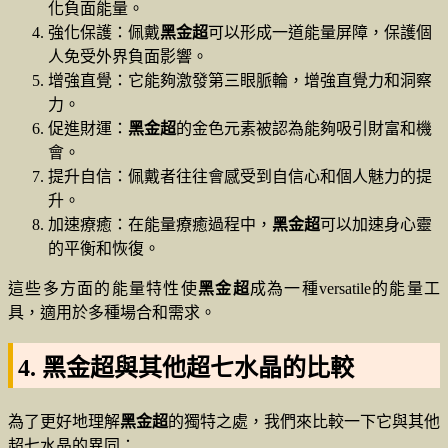
化負面能量。
強化保護：佩戴
黑金超
可以形成一道能量屏障，保護個
人免受外界負面影響。
增強直覺：它能夠激發第三眼脈輪，增強直覺力和洞察
力。
促進財運：
黑金超
的金色元素被認為能夠吸引財富和機
會。
提升自信：佩戴者往往會感受到自信心和個人魅力的提
升。
加速療癒：在能量療癒過程中，
黑金超
可以加速身心靈
的平衡和恢復。
這些多方面的能量特性使
黑金超
成為一種versatile的能量工
具，適用於多種場合和需求。
4. 黑金超與其他超七水晶的比較
為了更好地理解
黑金超
的獨特之處，我們來比較一下它與其他
超七水晶的異同：