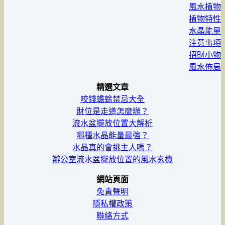
風水植物
植物特性
水晶能量
注意事項
招財小物
風水佈局
精選文章
咬錢蟾蜍禁忌大全
財位是走道怎麼辦？
流水盆擺放位置大解析
哪種水晶能量最強？
水晶真的會挑主人嗎？
辦公室流水盆擺放位置的風水玄機
網站頁面
免責聲明
隱私權政策
聯絡方式