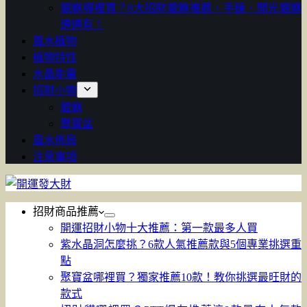
貔貅哪裡買？8大招財貔貅推薦，手鍊、開光貔貅
通通有！
風水植物
植物特性
水晶能量
招財小物
貔貅
聚寶盆
風水佈局
注意事項
招財商品推薦
開運招財小物十大推薦：第一款最多人買
紫水晶洞怎麼挑？6款人氣推薦款與5個專業挑選重
點
聚寶盆哪裡買？獨家推薦10款！教你挑選最旺財的
款式