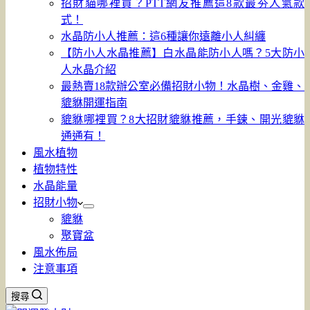
招財貓哪裡買？PTT網友推薦這8款最夯人氣款
式！
水晶防小人推薦：這6種讓你遠離小人糾纏
【防小人水晶推薦】白水晶能防小人嗎？5大防小
人水晶介紹
最熱賣18款辦公室必備招財小物！水晶樹、金雞、
貔貅開運指南
貔貅哪裡買？8大招財貔貅推薦，手鍊、開光貔貅
通通有！
風水植物
植物特性
水晶能量
招財小物
貔貅
聚寶盆
風水佈局
注意事項
搜尋