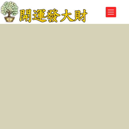
跳
至
主
要
內
容