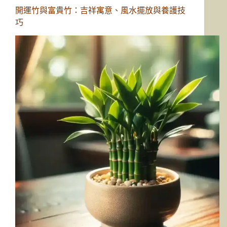
開運竹與富貴竹：吉祥寓意、風水擺放與養護技
巧