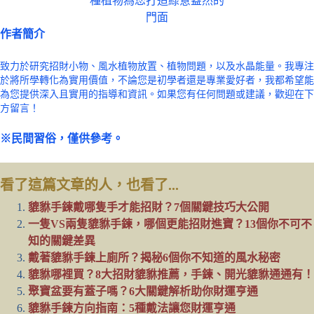
作者簡介
致力於研究招財小物、風水植物放置、植物問題，以及水晶能量。我專注
於將所學轉化為實用價值，不論您是初學者還是專業愛好者，我都希望能
為您提供深入且實用的指導和資訊。如果您有任何問題或建議，歡迎在下
方留言！
※民間習俗，僅供參考。
看了這篇文章的人，也看了...
貔貅手鍊戴哪隻手才能招財？7個關鍵技巧大公開
一隻VS兩隻貔貅手鍊，哪個更能招財進寶？13個你不可不
知的關鍵差異
戴著貔貅手鍊上廁所？揭秘6個你不知道的風水秘密
貔貅哪裡買？8大招財貔貅推薦，手鍊、開光貔貅通通有！
聚寶盆要有蓋子嗎？6大關鍵解析助你財運亨通
貔貅手鍊方向指南：5種戴法讓您財運亨通