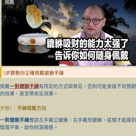
佩戴
5步驟教你正確佩戴貔貅手鍊
佩戴
一對貔貅手鍊
有特定的方式與禁忌，否則可能會達不到預期
的效果，甚至帶來反效果。
步驟1：
手鍊佩戴方向
一對貔貅手鍊
應該左手戴公貔貅，右手戴母貔貅，這樣才能達到
陰陽平衡，助你財源廣進。