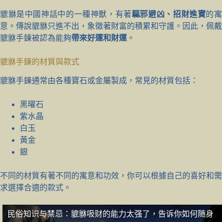
貔貅是中國神話中的一種神獸，有著
驅邪避凶、招財進寶
的
意。傳說貔貅只進不出，象徵著財富的積累和守護。因此，佩戴
貔貅手鍊被認為能夠
帶來好運和財運
。
貔貅手鍊的材質與款式
貔貅手鍊通常由各種寶石或金屬製成，常見的材質包括：
黑曜石
紫水晶
白玉
黃金
銀
不同的材質有著不同的寓意和功效，你可以根據自己的喜好和需
求選擇合適的款式。
民俗知识与禁忌：貔貅吸财的能力太强了，告诉你如何随身