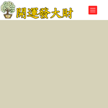
跳
至
主
要
內
容