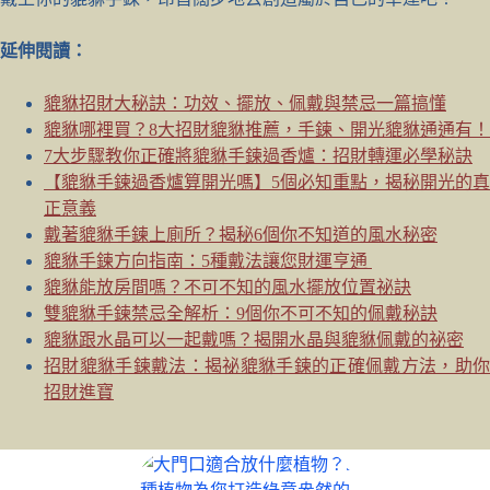
延伸閱讀：
貔貅招財大秘訣：功效、擺放、佩戴與禁忌一篇搞懂
貔貅哪裡買？8大招財貔貅推薦，手鍊、開光貔貅通通有！
7大步驟教你正確將貔貅手鍊過香爐：招財轉運必學秘訣
【貔貅手鍊過香爐算開光嗎】5個必知重點，揭秘開光的真
正意義
戴著貔貅手鍊上廁所？揭秘6個你不知道的風水秘密
貔貅手鍊方向指南：5種戴法讓您財運亨通
貔貅能放房間嗎？不可不知的風水擺放位置祕訣
雙貔貅手鍊禁忌全解析：9個你不可不知的佩戴秘訣
貔貅跟水晶可以一起戴嗎？揭開水晶與貔貅佩戴的祕密
招財貔貅手鍊戴法：揭祕貔貅手鍊的正確佩戴方法，助你
招財進寶