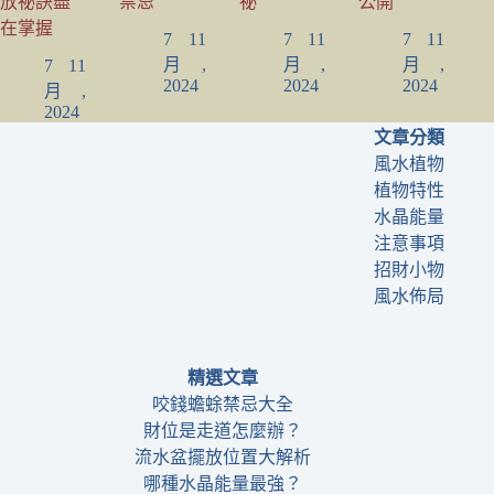
放祕訣盡
禁忌
祕
公開
在掌握
7 11
7 11
7 11
月,
月,
月,
7 11
2024
2024
2024
月,
2024
文章分類
風水植物
植物特性
水晶能量
注意事項
招財小物
風水佈局
精選文章
咬錢蟾蜍禁忌大全
財位是走道怎麼辦？
流水盆擺放位置大解析
哪種水晶能量最強？