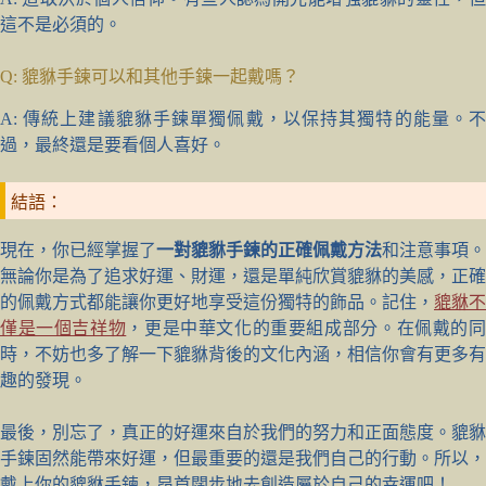
這不是必須的。
Q: 貔貅手鍊可以和其他手鍊一起戴嗎？
A: 傳統上建議貔貅手鍊單獨佩戴，以保持其獨特的能量。不
過，最終還是要看個人喜好。
結語：
現在，你已經掌握了
一對貔貅手鍊的正確佩戴方法
和注意事項。
無論你是為了追求好運、財運，還是單純欣賞貔貅的美感，正確
的佩戴方式都能讓你更好地享受這份獨特的飾品。記住，
貔貅不
僅是一個吉祥物
，更是中華文化的重要組成部分。在佩戴的
時，不妨也多了解一下貔貅背後的文化內涵，相信你會有更多有
趣的發現。
最後，別忘了，真正的好運來自於我們的努力和正面態度。貔貅
手鍊固然能帶來好運，但最重要的還是我們自己的行動。所以，
戴上你的貔貅手鍊，昂首闊步地去創造屬於自己的幸運吧！