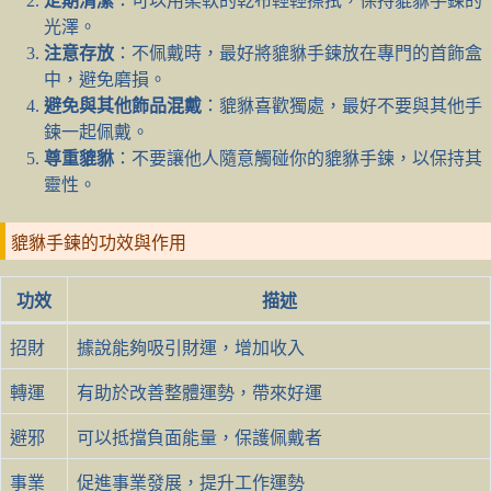
定期清潔
：可以用柔軟的乾布輕輕擦拭，保持貔貅手鍊的
光澤。
注意存放
：不佩戴時，最好將貔貅手鍊放在專門的首飾盒
中，避免磨損。
避免與其他飾品混戴
：貔貅喜歡獨處，最好不要與其他手
鍊一起佩戴。
尊重貔貅
：不要讓他人隨意觸碰你的貔貅手鍊，以保持其
靈性。
貔貅手鍊的功效與作用
功效
描述
招財
據說能夠吸引財運，增加收入
轉運
有助於改善整體運勢，帶來好運
避邪
可以抵擋負面能量，保護佩戴者
事業
促進事業發展，提升工作運勢