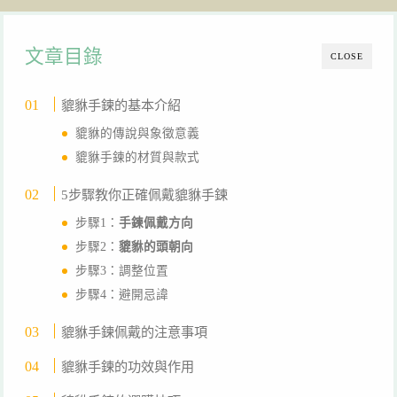
文章目錄
CLOSE
貔貅手鍊的基本介紹
貔貅的傳說與象徵意義
貔貅手鍊的材質與款式
5步驟教你正確佩戴貔貅手鍊
步驟1：
手鍊佩戴方向
步驟2：
貔貅的頭朝向
步驟3：調整位置
步驟4：避開忌諱
貔貅手鍊佩戴的注意事項
貔貅手鍊的功效與作用