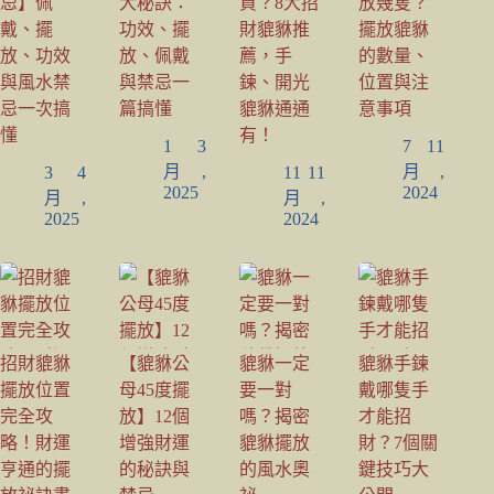
忌】佩
大秘訣：
買？8大招
放幾隻？
戴、擺
功效、擺
財貔貅推
擺放貔貅
放、功效
放、佩戴
薦，手
的數量、
與風水禁
與禁忌一
鍊、開光
位置與注
忌一次搞
篇搞懂
貔貅通通
意事項
懂
有！
1 3
7 11
月,
月,
3 4
11 11
2025
2024
月,
月,
2025
2024
招財貔貅
【貔貅公
貔貅一定
貔貅手鍊
擺放位置
母45度擺
要一對
戴哪隻手
完全攻
放】12個
嗎？揭密
才能招
略！財運
增強財運
貔貅擺放
財？7個關
亨通的擺
的秘訣與
的風水奧
鍵技巧大