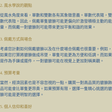
2. 風水學說的觀點
從風水角度來看，單數和雙數各有其象徵意義。單數代表陽，雙
數代表陰。因此，佩戴單隻貔貅可能更偏向於激發積極主動的能
量，而佩戴一對貔貅則可能帶來更加平衡和諧的效果。
3. 佩戴方式與場合
考慮您計劃如何佩戴貔貅以及在什麼場合佩戴也很重要。例如，
如果您打算將貔貅做成吊墜，單隻可能更為方便和低調。而如果
是作為手鍊或擺件，一對貔貅可能在視覺上更加對稱美觀。
4. 預算考量
當然，經濟因素也是不容忽視的一點。購買一對高品質的貔貅飾
品可能會比單隻更昂貴。如果預算有限，選擇一隻精心挑選的貔
貅可能是更明智的選擇。
5. 個人信仰和喜好