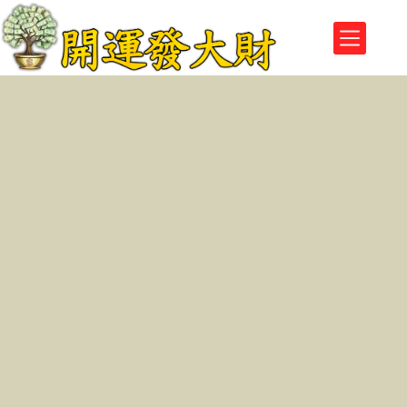
跳
至
主
要
內
容