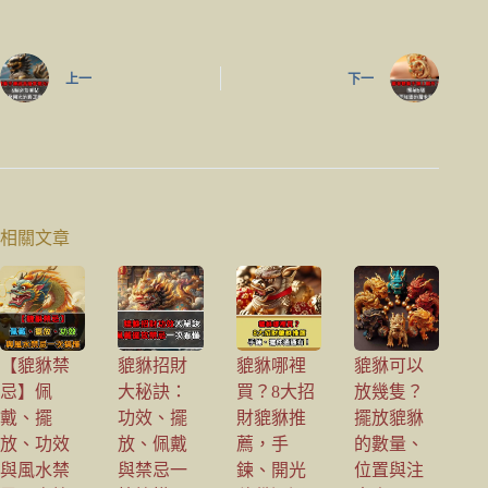
上一
下一
相關文章
【貔貅禁
貔貅招財
貔貅哪裡
貔貅可以
忌】佩
大秘訣：
買？8大招
放幾隻？
戴、擺
功效、擺
財貔貅推
擺放貔貅
放、功效
放、佩戴
薦，手
的數量、
與風水禁
與禁忌一
鍊、開光
位置與注