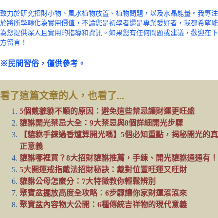
致力於研究招財小物、風水植物放置、植物問題，以及水晶能量。我專注
於將所學轉化為實用價值，不論您是初學者還是專業愛好者，我都希望能
為您提供深入且實用的指導和資訊。如果您有任何問題或建議，歡迎在下
方留言！
※民間習俗，僅供參考。
看了這篇文章的人，也看了...
5個戴貔貅不順的原因：避免這些禁忌讓財運更旺盛
貔貅開光禁忌大全：9大禁忌與8個詳細開光步驟
【貔貅手鍊過香爐算開光嗎】5個必知重點，揭秘開光的真
正意義
貔貅哪裡買？8大招財貔貅推薦，手鍊、開光貔貅通通有！
5大開運戒指戴法招財秘訣：戴對位置旺運又旺財
貔貅公母怎麼分：7大特徵教你輕鬆辨別
聚寶盆擺放高度全攻略：6步驟讓你家財運滾滾來
聚寶盆內容物大公開：6種傳統吉祥物的現代意義