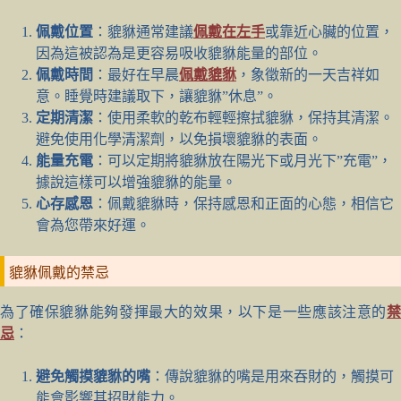
佩戴位置
：貔貅通常建議
佩戴在左手
或靠近心臟的位置，
因為這被認為是更容易吸收貔貅能量的部位。
佩戴時間
：最好在早晨
佩戴貔貅
，象徵新的一天吉祥如
意。睡覺時建議取下，讓貔貅”休息”。
定期清潔
：使用柔軟的乾布輕輕擦拭貔貅，保持其清潔。
避免使用化學清潔劑，以免損壞貔貅的表面。
能量充電
：可以定期將貔貅放在陽光下或月光下”充電”，
據說這樣可以增強貔貅的能量。
心存感恩
：佩戴貔貅時，保持感恩和正面的心態，相信它
會為您帶來好運。
貔貅佩戴的禁忌
為了確保貔貅能夠發揮最大的效果，以下是一些應該注意的
禁
忌
：
避免觸摸貔貅的嘴
：傳說貔貅的嘴是用來吞財的，觸摸可
能會影響其招財能力。