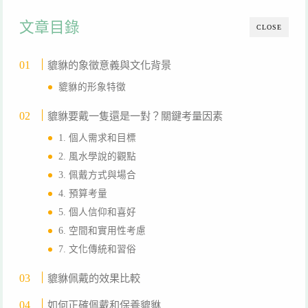
文章目錄
CLOSE
貔貅的象徵意義與文化背景
貔貅的形象特徵
貔貅要戴一隻還是一對？關鍵考量因素
1. 個人需求和目標
2. 風水學說的觀點
3. 佩戴方式與場合
4. 預算考量
5. 個人信仰和喜好
6. 空間和實用性考慮
7. 文化傳統和習俗
貔貅佩戴的效果比較
如何正確佩戴和保養貔貅