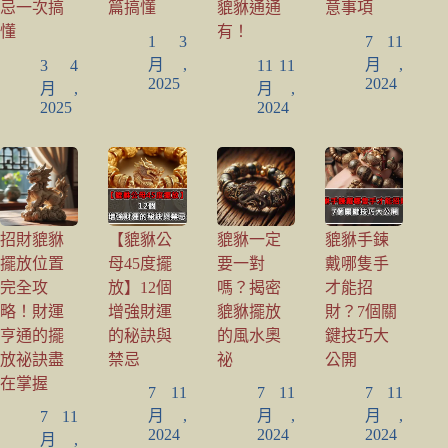
忌一次搞
篇搞懂
貔貅通通
意事項
懂
有！
1 3
7 11
月,
月,
3 4
11 11
2025
2024
月,
月,
2025
2024
招財貔貅
【貔貅公
貔貅一定
貔貅手鍊
擺放位置
母45度擺
要一對
戴哪隻手
完全攻
放】12個
嗎？揭密
才能招
略！財運
增強財運
貔貅擺放
財？7個關
亨通的擺
的秘訣與
的風水奧
鍵技巧大
放祕訣盡
禁忌
祕
公開
在掌握
7 11
7 11
7 11
月,
月,
月,
7 11
2024
2024
2024
月,