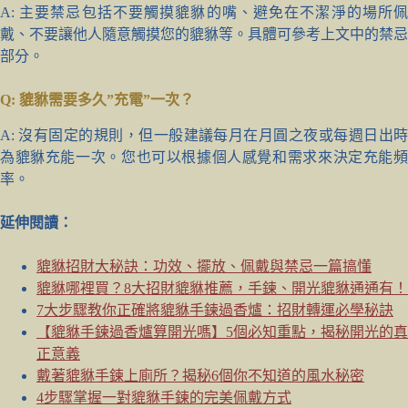
A: 主要禁忌包括不要觸摸貔貅的嘴、避免在不潔淨的場所佩
戴、不要讓他人隨意觸摸您的貔貅等。具體可參考上文中的禁忌
部分。
Q: 貔貅需要多久”充電”一次？
A: 沒有固定的規則，但一般建議每月在月圓之夜或每週日出時
為貔貅充能一次。您也可以根據個人感覺和需求來決定充能頻
率。
延伸閱讀：
貔貅招財大秘訣：功效、擺放、佩戴與禁忌一篇搞懂
貔貅哪裡買？8大招財貔貅推薦，手鍊、開光貔貅通通有！
7大步驟教你正確將貔貅手鍊過香爐：招財轉運必學秘訣
【貔貅手鍊過香爐算開光嗎】5個必知重點，揭秘開光的真
正意義
戴著貔貅手鍊上廁所？揭秘6個你不知道的風水秘密
4步驟掌握一對貔貅手鍊的完美佩戴方式