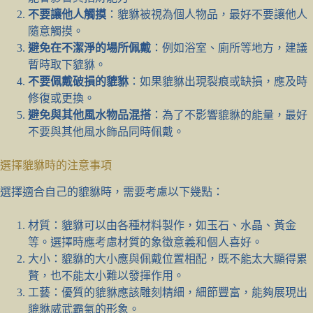
不要讓他人觸摸
：貔貅被視為個人物品，最好不要讓他人
隨意觸摸。
避免在不潔淨的場所佩戴
：例如浴室、廁所等地方，建議
暫時取下貔貅。
不要佩戴破損的貔貅
：如果貔貅出現裂痕或缺損，應及時
修復或更換。
避免與其他風水物品混搭
：為了不影響貔貅的能量，最好
不要與其他風水飾品同時佩戴。
選擇貔貅時的注意事項
選擇適合自己的貔貅時，需要考慮以下幾點：
材質：貔貅可以由各種材料製作，如玉石、水晶、黃金
等。選擇時應考慮材質的象徵意義和個人喜好。
大小：貔貅的大小應與佩戴位置相配，既不能太大顯得累
贅，也不能太小難以發揮作用。
工藝：優質的貔貅應該雕刻精細，細節豐富，能夠展現出
貔貅威武霸氣的形象。