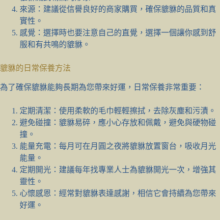
來源：建議從信譽良好的商家購買，確保貔貅的品質和真
實性。
感覺：選擇時也要注意自己的直覺，選擇一個讓你感到舒
服和有共鳴的貔貅。
貔貅的日常保養方法
為了確保貔貅能夠長期為您帶來好運，日常保養非常重要：
定期清潔：使用柔軟的毛巾輕輕擦拭，去除灰塵和污漬。
避免碰撞：貔貅易碎，應小心存放和佩戴，避免與硬物碰
撞。
能量充電：每月可在月圓之夜將貔貅放置窗台，吸收月光
能量。
定期開光：建議每年找專業人士為貔貅開光一次，增強其
靈性。
心懷感恩：經常對貔貅表達感謝，相信它會持續為您帶來
好運。