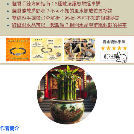
貔貅手鍊方向指南：5種戴法讓您財運亨通
貔貅能放房間嗎？不可不知的風水擺放位置祕訣
雙貔貅手鍊禁忌全解析：9個你不可不知的佩戴秘訣
貔貅跟水晶可以一起戴嗎？揭開水晶與貔貅佩戴的祕密
作者簡介