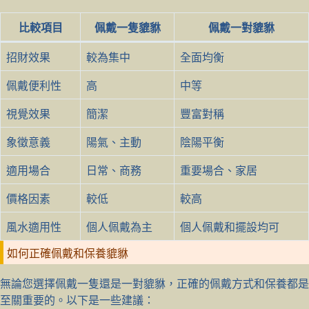
比較項目
佩戴一隻貔貅
佩戴一對貔貅
招財效果
較為集中
全面均衡
佩戴便利性
高
中等
視覺效果
簡潔
豐富對稱
象徵意義
陽氣、主動
陰陽平衡
適用場合
日常、商務
重要場合、家居
價格因素
較低
較高
風水適用性
個人佩戴為主
個人佩戴和擺設均可
如何正確佩戴和保養貔貅
無論您選擇佩戴一隻還是一對貔貅，正確的佩戴方式和保養都是
至關重要的。以下是一些建議：