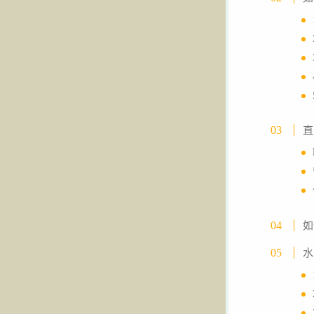
直
如
水