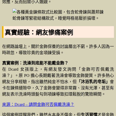
效應，反而招致小人覬覦。
蛇骨鍊等緊密結構款式，睡覺時極易壓折損壞。
真實經驗：網友慘痛案例
在網路論壇上，關於金飾保養的討論層出不窮。許多人因為一
時疏忽，導致珍貴的金項鍊受損。
真實案例：洗澡到底能不能戴金飾？
在 Dcard 女孩版上，有網友發文詢問「金飾可否佩戴洗
澡？」。原 PO 擔心長期戴著洗澡會導致金飾變質。許多熱心
網友分享經驗，指出雖然純金不怕水，但
「沐浴乳的皂垢」
會
卡在鍊條縫隙中，久了金飾會變得非常霧、沒有光澤，甚至有
網友表示洗澡時頭髮勾到項鍊導致扣環鬆脫的驚險瞬間。
來源：Dcard – 請問金飾可否佩戴洗澡？
這個案例提醒我們，雖然水本身不傷金，但
生活習慣
才是金飾