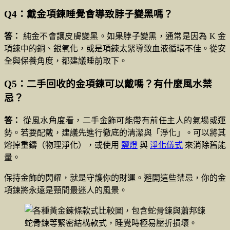
Q4：戴金項鍊睡覺會導致脖子變黑嗎？
答：
純金不會讓皮膚變黑。如果脖子變黑，通常是因為 K 金
項鍊中的銅、銀氧化，或是項鍊太緊導致血液循環不佳。從安
全與保養角度，都建議睡前取下。
Q5：二手回收的金項鍊可以戴嗎？有什麼風水禁
忌？
答：
從風水角度看，二手金飾可能帶有前任主人的氣場或運
勢。若要配戴，建議先進行徹底的清潔與「淨化」。可以將其
熔掉重鑄（物理淨化），或使用
鹽燈
與
淨化儀式
來消除舊能
量。
保持金飾的閃耀，就是守護你的財運。避開這些禁忌，你的金
項鍊將永遠是頸間最迷人的風景。
蛇骨鍊等緊密結構款式，睡覺時極易壓折損壞。