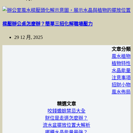
樑壓辦公桌怎麼辦？簡單三招化解職場壓力
29 12 月, 2025
文章分類
風水植物
植物特性
水晶能量
注意事項
招財小物
風水佈局
精選文章
咬錢蟾蜍禁忌大全
財位是走道怎麼辦？
流水盆擺放位置大解析
哪種水晶能量最強？