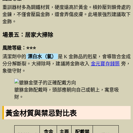
重訓器材多為鋼鐵材質，硬度遠高於黃金。槓鈴壓到鎖骨處的
金鍊，不僅會壓扁金飾，還會弄傷皮膚。此場景強烈建議取下
金飾。
場景五：居家大掃除
風險等級：⭐⭐⭐
清潔劑中的
漂白水（氯）
是 K 金飾品的剋星，會導致合金成
分分解斷裂。大掃除時，建議將金飾收入
金元寶存錢筒
旁，
象徵守財。
貔貅金飾配戴時，頭部應朝向自己或朝上，寓意吸
財。
黃金材質與禁忌對比表
含金
主要
配戴禁