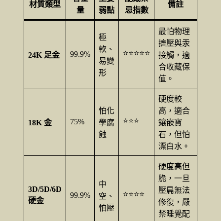
材質類型
備註
量
弱點
忌指數
最怕物理
極
擠壓與汞
軟、
⭐⭐⭐⭐⭐
99.9%
24K 足金
接觸，適
易變
合收藏保
形
值。
硬度較
怕化
高，適合
⭐⭐⭐
75%
18K 金
學腐
鑲嵌寶
蝕
石，但怕
漂白水。
硬度高但
脆，一旦
中
3D/5D/6D
壓扁無法
⭐⭐⭐⭐
99.9%
空、
硬金
修復，嚴
怕壓
禁睡覺配