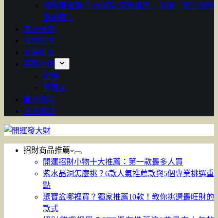
貔貅哪裡買？8大招財貔貅推薦，手鍊、開光貔貅
通通有！
風水植物
植物特性
水晶能量
招財小物
貔貅
聚寶盆
風水佈局
注意事項
招財商品推薦
開運招財小物十大推薦：第一款最多人買
紫水晶洞怎麼挑？6款人氣推薦款與5個專業挑選重
點
聚寶盆哪裡買？獨家推薦10款！教你挑選最旺財的
款式