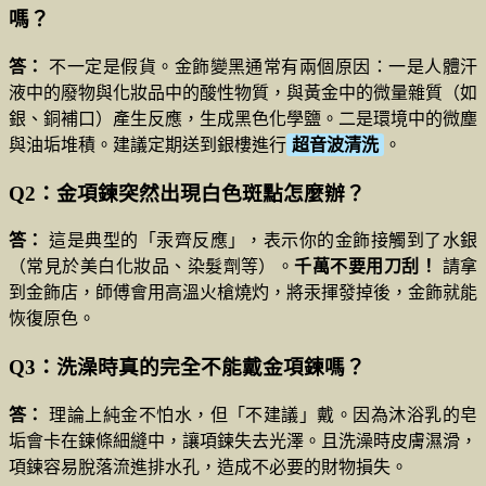
嗎？
答：
不一定是假貨。金飾變黑通常有兩個原因：一是人體汗
液中的廢物與化妝品中的酸性物質，與黃金中的微量雜質（如
銀、銅補口）產生反應，生成黑色化學鹽。二是環境中的微塵
與油垢堆積。建議定期送到銀樓進行
超音波清洗
。
Q2：金項鍊突然出現白色斑點怎麼辦？
答：
這是典型的「汞齊反應」，表示你的金飾接觸到了水銀
（常見於美白化妝品、染髮劑等）。
千萬不要用刀刮！
請拿
到金飾店，師傅會用高溫火槍燒灼，將汞揮發掉後，金飾就能
恢復原色。
Q3：洗澡時真的完全不能戴金項鍊嗎？
答：
理論上純金不怕水，但「不建議」戴。因為沐浴乳的皂
垢會卡在鍊條細縫中，讓項鍊失去光澤。且洗澡時皮膚濕滑，
項鍊容易脫落流進排水孔，造成不必要的財物損失。