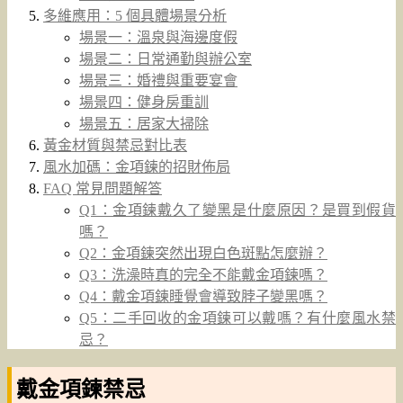
多維應用：5 個具體場景分析
場景一：溫泉與海邊度假
場景二：日常通勤與辦公室
場景三：婚禮與重要宴會
場景四：健身房重訓
場景五：居家大掃除
黃金材質與禁忌對比表
風水加碼：金項鍊的招財佈局
FAQ 常見問題解答
Q1：金項鍊戴久了變黑是什麼原因？是買到假貨
嗎？
Q2：金項鍊突然出現白色斑點怎麼辦？
Q3：洗澡時真的完全不能戴金項鍊嗎？
Q4：戴金項鍊睡覺會導致脖子變黑嗎？
Q5：二手回收的金項鍊可以戴嗎？有什麼風水禁
忌？
戴金項鍊禁忌