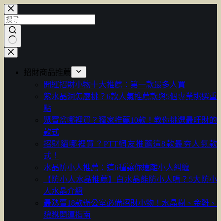
跳
至
主
要
找
內
不
容
招財商品推薦
到
開運招財小物十大推薦：第一款最多人買
符
紫水晶洞怎麼挑？6款人氣推薦款與5個專業挑選重
合
點
條
聚寶盆哪裡買？獨家推薦10款！教你挑選最旺財的
件
款式
的
招財貓哪裡買？PTT網友推薦這8款最夯人氣款
結
式！
果
水晶防小人推薦：這6種讓你遠離小人糾纏
【防小人水晶推薦】白水晶能防小人嗎？5大防小
人水晶介紹
最熱賣18款辦公室必備招財小物！水晶樹、金雞、
貔貅開運指南