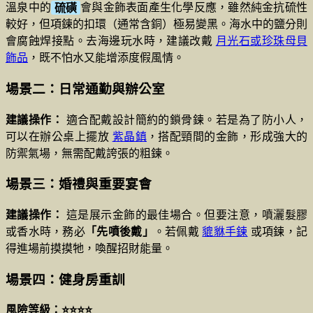
溫泉中的
硫磺
會與金飾表面產生化學反應，雖然純金抗硫性
較好，但項鍊的扣環（通常含銅）極易變黑。海水中的鹽分則
會腐蝕焊接點。去海邊玩水時，建議改戴
月光石或珍珠母貝
飾品
，既不怕水又能增添度假風情。
場景二：日常通勤與辦公室
建議操作：
適合配戴設計簡約的鎖骨鍊。若是為了防小人，
可以在辦公桌上擺放
紫晶鎮
，搭配頸間的金飾，形成強大的
防禦氣場，無需配戴誇張的粗鍊。
場景三：婚禮與重要宴會
建議操作：
這是展示金飾的最佳場合。但要注意，噴灑髮膠
或香水時，務必
「先噴後戴」
。若佩戴
貔貅手鍊
或項鍊，記
得進場前摸摸牠，喚醒招財能量。
場景四：健身房重訓
風險等級：⭐⭐⭐⭐