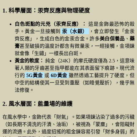
1. 科學層面：汞齊反應與物理硬度
白色斑點的元兇（汞齊反應）：
這是金飾最恐怖的殺
手。黃金一旦接觸到
汞（水銀）
，會立即發生「金汞
齊反應」，生成白色的金汞合金。許多
美白保養品
、
藥
膏
甚至破損的溫度計都含有微量汞，一經接觸，金項鍊
就會像「生鏽」一樣長出白斑。
黃金的軟度：
純金（24K）的摩氏硬度僅為 2.5，這意味
著人類的牙齒甚至指甲都能在其表面留下痕跡。現代流
行的
5G黃金
或
6D黃金
雖然透過工藝提升了硬度，但
中空的結構使其一旦受到重壓（如睡覺壓折），幾乎無
法修復。
2. 風水層面：能量場的維護
在風水學中，金飾代表「財氣」。如果項鍊沾染了過多的污穢
（如長期不清洗的汗漬、油垢），被視為「蒙塵」，會阻礙財
運的流通。此外，過度招搖的粗金鍊容易引發「財多身弱」的