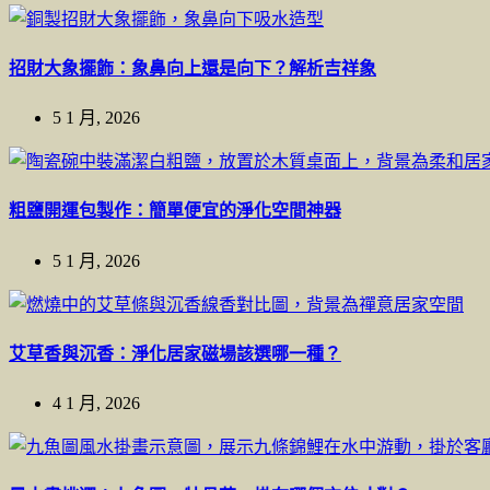
招財大象擺飾：象鼻向上還是向下？解析吉祥象
5 1 月, 2026
粗鹽開運包製作：簡單便宜的淨化空間神器
5 1 月, 2026
艾草香與沉香：淨化居家磁場該選哪一種？
4 1 月, 2026