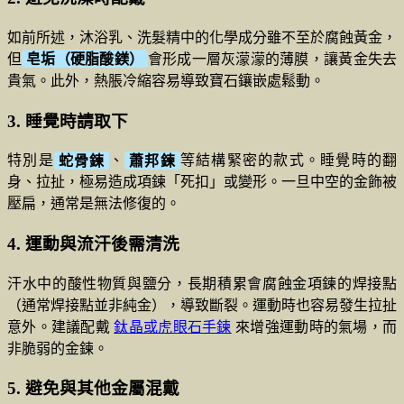
如前所述，沐浴乳、洗髮精中的化學成分雖不至於腐蝕黃金，
但
皂垢（硬脂酸鎂）
會形成一層灰濛濛的薄膜，讓黃金失去
貴氣。此外，熱脹冷縮容易導致寶石鑲嵌處鬆動。
3. 睡覺時請取下
特別是
蛇骨鍊
、
蕭邦鍊
等結構緊密的款式。睡覺時的翻
身、拉扯，極易造成項鍊「死扣」或變形。一旦中空的金飾被
壓扁，通常是無法修復的。
4. 運動與流汗後需清洗
汗水中的酸性物質與鹽分，長期積累會腐蝕金項鍊的焊接點
（通常焊接點並非純金），導致斷裂。運動時也容易發生拉扯
意外。建議配戴
鈦晶或虎眼石手鍊
來增強運動時的氣場，而
非脆弱的金鍊。
5. 避免與其他金屬混戴