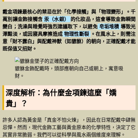
戴金項鍊最核心的禁忌在於「化學接觸」與「物理變形」。千
萬別讓金飾接觸含
汞（水銀）
的化妝品，這會導致金飾瞬間
變白；洗澡與睡覺時強烈建議取下，以避免
皂垢堆積
導致光
澤黯淡，或因寢具摩擦造成
物理性斷裂
。在風水上，則需注
意「財不露白」與配戴神獸（如貔貅）的朝向，正確配戴才能
既保值又招財。
貔貅金飾配戴時，頭部應朝向自己或朝上，寓意吸
財。
深度解析：為什麼金項鍊這麼「嬌
貴」？
許多人認為黃金是「真金不怕火煉」，因此在日常配戴中肆無
忌憚。然而，現代金飾工藝與黃金原本的化學特性，決定了它
其實非常脆弱。我們可以從科學與風水兩個維度來理解。