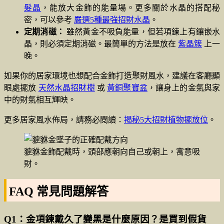
髮晶
，能放大金飾的能量場。更多關於水晶的搭配秘
密，可以參考
嚴選5種最強招財水晶
。
定期消磁：
雖然黃金不吸負能量，但若項鍊上有鑲嵌水
晶，則必須定期消磁。最簡單的方法是放在
紫晶簇
上一
晚。
如果你的居家環境也想配合金飾打造聚財風水，建議在客廳顯
眼處擺放
天然水晶招財樹
或
黃銅聚寶盆
，讓身上的金氣與家
中的財氣相互輝映。
更多居家風水佈局，請務必閱讀：
揭秘5大招財植物擺放位
。
貔貅金飾配戴時，頭部應朝向自己或朝上，寓意吸
財。
FAQ 常見問題解答
Q1：金項鍊戴久了變黑是什麼原因？是買到假貨