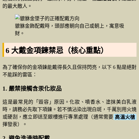
的最大敵人。
貔貅金飾配戴時，頭部應朝向自己或朝上，寓意吸
財。
6 大戴金項鍊禁忌（核心重點）
為了確保你的金項鍊能戴得長久且保持閃亮，以下 6 點是絕對
不能踩的雷區：
1. 嚴禁接觸含汞化妝品
這是最常見的「毀容」原因。化妝、噴香水、塗抹美白乳液
時，請務必先取下項鍊。若不慎沾染出現白斑，千萬別用火燒
或硬刮，應立即送至銀樓進行專業處理（通常需要
高溫火槍
揮發汞）。
2. 避免洗澡時配戴