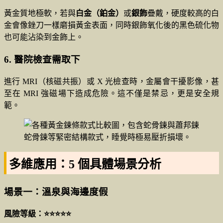
黃金質地極軟，若與
白金（鉑金）
或
銀飾
疊戴，硬度較高的白
金會像銼刀一樣磨損黃金表面，同時銀飾氧化後的黑色硫化物
也可能沾染到金飾上。
6. 醫院檢查需取下
進行 MRI（核磁共振）或 X 光檢查時，金屬會干擾影像，甚
至在 MRI 強磁場下造成危險。這不僅是禁忌，更是安全規
範。
蛇骨鍊等緊密結構款式，睡覺時極易壓折損壞。
多維應用：5 個具體場景分析
場景一：溫泉與海邊度假
風險等級：⭐⭐⭐⭐⭐