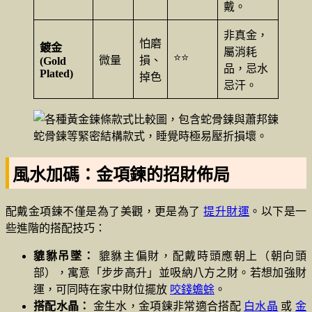
戴。
非真金，
怕磨
鍍金
屬消耗
⭐⭐
微量
損、
(Gold
品，忌水
Plated)
掉色
忌汗。
蛇骨鍊等緊密結構款式，睡覺時極易壓折損壞。
風水加碼：金項鍊的招財佈局
配戴金項鍊不僅是為了美觀，更是為了
提升財運
。以下是一
些進階的搭配技巧：
貔貅吊墜：
貔貅主偏財，配戴時頭應朝上（朝向頭
部），寓意「步步高升」並吸納八方之財。若想加強財
運，可同時在家中財位擺放
咬錢蟾蜍
。
搭配水晶：
金生水，金項鍊非常適合搭配
白水晶
或
金