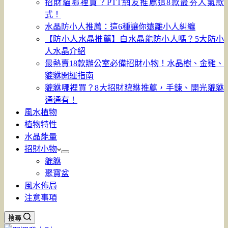
招財貓哪裡買？PTT網友推薦這8款最夯人氣款
式！
水晶防小人推薦：這6種讓你遠離小人糾纏
【防小人水晶推薦】白水晶能防小人嗎？5大防小
人水晶介紹
最熱賣18款辦公室必備招財小物！水晶樹、金雞、
貔貅開運指南
貔貅哪裡買？8大招財貔貅推薦，手鍊、開光貔貅
通通有！
風水植物
植物特性
水晶能量
招財小物
貔貅
聚寶盆
風水佈局
注意事項
搜尋