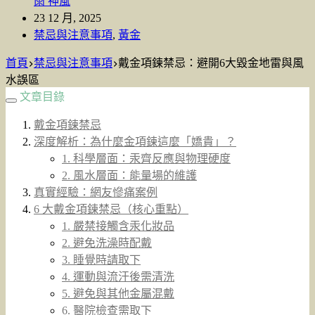
雨 神風
23 12 月, 2025
禁忌與注意事項
,
黃金
首頁
禁忌與注意事項
戴金項鍊禁忌：避開6大毀金地雷與風
水誤區
文章目錄
戴金項鍊禁忌
深度解析：為什麼金項鍊這麼「嬌貴」？
1. 科學層面：汞齊反應與物理硬度
2. 風水層面：能量場的維護
真實經驗：網友慘痛案例
6 大戴金項鍊禁忌（核心重點）
1. 嚴禁接觸含汞化妝品
2. 避免洗澡時配戴
3. 睡覺時請取下
4. 運動與流汗後需清洗
5. 避免與其他金屬混戴
6. 醫院檢查需取下