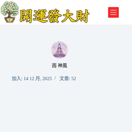
跳
至
主
要
內
容
雨 神風
加入: 14 12 月, 2025
文章: 52