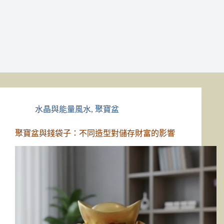
水晶與能量風水
,
聚寶盆
聚寶盆與錢袋子：不同造型對儲存財富的影響