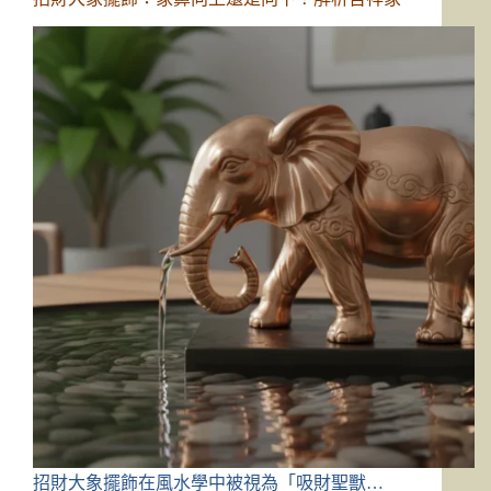
招財大象擺飾在風水學中被視為「吸財聖獸…