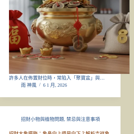
許多人在佈置財位時，常陷入「聚寶盆」與…
雨 神風
6 1 月, 2026
招財小物與植物問題
,
禁忌與注意事項
招財大象擺飾：象鼻向上還是向下？解析吉祥象