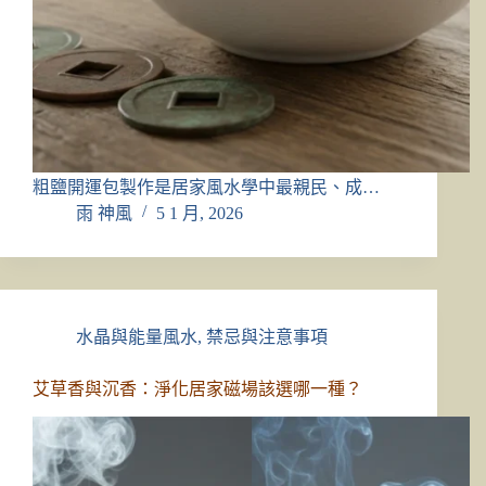
粗鹽開運包製作是居家風水學中最親民、成…
雨 神風
5 1 月, 2026
水晶與能量風水
,
禁忌與注意事項
艾草香與沉香：淨化居家磁場該選哪一種？