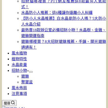
招財貓哪裡買？PTT網友推薦這8款最夯人氣款
式！
水晶防小人推薦：這6種讓你遠離小人糾纏
【防小人水晶推薦】白水晶能防小人嗎？5大防小
人水晶介紹
最熱賣18款辦公室必備招財小物！水晶樹、金雞、
貔貅開運指南
貔貅哪裡買？8大招財貔貅推薦，手鍊、開光貔貅
通通有！
風水植物
植物特性
水晶能量
招財小物
貔貅
聚寶盆
風水佈局
注意事項
搜尋