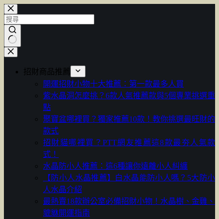
跳
至
主
要
找
內
不
容
招財商品推薦
到
開運招財小物十大推薦：第一款最多人買
符
紫水晶洞怎麼挑？6款人氣推薦款與5個專業挑選重
合
點
條
聚寶盆哪裡買？獨家推薦10款！教你挑選最旺財的
件
款式
的
招財貓哪裡買？PTT網友推薦這8款最夯人氣款
結
式！
果
水晶防小人推薦：這6種讓你遠離小人糾纏
【防小人水晶推薦】白水晶能防小人嗎？5大防小
人水晶介紹
最熱賣18款辦公室必備招財小物！水晶樹、金雞、
貔貅開運指南