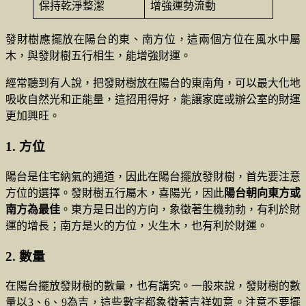
保持乾淨整潔
增強運勢流動
發財樹應擺放在陽台的東、南方位，這兩個方位在風水中屬
木，與發財樹五行相生，能增強財運。
經常聽到有人說，把發財樹放在陽台的東南角，可以最大化地
吸收自然光和正能量，這招用得好，能讓家庭或辦公室的財運
更加興旺。
1. 方位
陽台是住宅納氣的通道，因此在陽台擺放發財樹，首先要注意
方位的選擇。發財樹五行屬木，喜陽光，因此
陽台朝向東方或
南方為最佳
。東方是日出的方向，象徵著生機勃勃，有利於財
運的增長；南方是火的方位，火生木，也有利於財運。
2. 數量
在陽台擺放發財樹的數量，也有講究。一般來說，發財樹的數
量以3、6、9為吉，這些數字都象徵著吉祥如意。注意不要擺