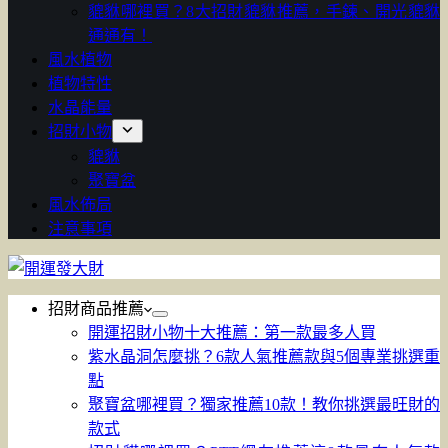
貔貅哪裡買？8大招財貔貅推薦，手鍊、開光貔貅
通通有！
風水植物
植物特性
水晶能量
招財小物
貔貅
聚寶盆
風水佈局
注意事項
招財商品推薦
開運招財小物十大推薦：第一款最多人買
紫水晶洞怎麼挑？6款人氣推薦款與5個專業挑選重
點
聚寶盆哪裡買？獨家推薦10款！教你挑選最旺財的
款式