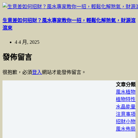
生意差如何招財？風水專家教你一招，輕鬆化解煞氣，財源滾
滾來
4 4 月, 2025
發佈留言
很抱歉，必須
登入
網站才能發佈留言。
文章分類
風水植物
植物特性
水晶能量
注意事項
招財小物
風水佈局