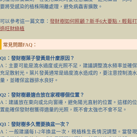
要將受感染的植株隔離處理，避免病蟲害擴散。
可以參考這一篇文章：
發財樹如何照顧？新手6大要點，輕鬆
造旺財綠植
常見問題FAQ：
Q1：發財樹葉子發黃是什麼原因？
A：主要可能是澆水過度或光照不足，建議調整澆水頻率並確保
充足散射光。葉片發黃通常是過度澆水造成的，要注意控制澆水
量，並確保盆器排水良好。
Q2：發財樹最適合放在家裡哪個位置？
A：建議放在東向或北向窗邊，避免陽光直射的位置。這樣的位
置能確保發財樹獲得適量的光照，既不會太強也不會不足。
Q3：發財樹多久需要換盆一次？
A：一般建議每1-2年換盆一次，視植株生長情況調整。當發現