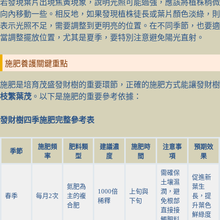
若發現葉片出現焦黃現象，說明光照可能過強，應該將植株稍微
向內移動一些。相反地，如果發現植株徒長或葉片顏色淡綠，則
表示光照不足，需要調整到更明亮的位置。在不同季節，也要適
當調整擺放位置，尤其是夏季，要特別注意避免陽光直射。
施肥養護關鍵重點
施肥是培育茂盛發財樹的重要環節，正確的施肥方式能讓發財樹
枝繁葉茂
。以下是施肥的重要參考依據：
發財樹四季施肥完整參考表
施肥頻
肥料類
建議濃
施肥時
注意事
預期效
季節
率
型
度
間
項
果
需確保
促進新
土壤濕
氮肥為
葉生
1000倍
上旬與
潤，避
春季
每月2次
主的複
長，提
稀釋
下旬
免根部
合肥
升葉色
直接接
鮮綠度
觸肥料