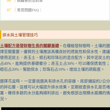
病蟲害防治對策
常見問題FAQ：
排水與土壤管理技巧
土壤配方是發財樹生長的關鍵基礎
。在種植發財樹時，土壤的選
擇至關重要。優質的土壤應該具備良好的透氣性和保水性，建議
使用泥炭土、赤玉土、蛭石和珍珠石的混合配方。其中泥炭土約
占40%，能夠提供基礎養分；赤玉土占30%，可以確保透氣性；
蛭石占20%，幫助保水；珍珠石占10%，增加土壤的疏鬆度。
選擇花盆時，一定要挑選具有排水孔的容器，底部鋪設約2公分
的碎石層，這樣可以大幅提升排水效果。定期檢查排水孔是否堵
塞，確保多餘的水分能夠順利排出，避免根部出現積水腐爛的情
況。