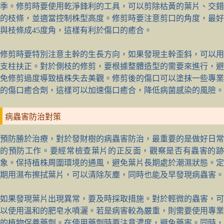
季。修剪時要使用乾淨鋒利的工具，可以剪除枯黃的葉片、交錯
的枝條，並適當控制株型高度。修剪時要注意剪口的角度，最好
與枝條成45度角，這樣有利於傷口的癒合。
修剪時要特別注意主幹的生長方向，如果發現主幹歪斜，可以用
支柱扶正。對於側枝的修剪，要根據整體造型的需要來進行，避
免修剪過度導致植株失去美觀。修剪後的傷口可以塗抹一些專業
的傷口癒合劑，這樣可以加速傷口癒合，降低病菌感染的風險。
病蟲害防治對策
預防勝於治療，對於發財樹的病蟲害防治，最重要的是做好日常
的預防工作。要經常檢查葉片的正反面，觀察是否有蟲害的跡
象。保持植株周圍環境的通風，避免葉片長期處於潮濕狀態。定
期用濕布擦拭葉片，可以清除灰塵，同時也能及早發現病蟲害。
如果發現葉片出現異常，要及時採取措施。對於輕微的蟲害，可
以使用溫和的肥皂水噴灑。若是病害較為嚴重，則需要使用專業
的植物保養藥劑。在使用藥劑時要注意濃度，避免藥害。同時，