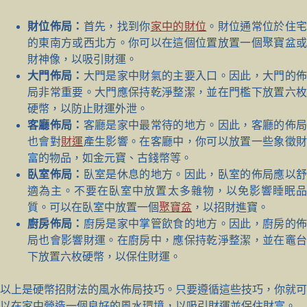
財位佈局：
首先，找到你
家中的財位
。財位通常位於住
的東南方或西北方。你可以在這個位置放置一個聚寶盆或
財神像，以吸引財運。
大門佈局：
大門是家中財氣的主要入口。因此，大門的
局非常重要。大門應保持乾淨整潔，並在門檻下放置六枚
硬幣，以防止財運外泄。
客廳佈局：
客廳是家中最常待的地方。因此，客廳的佈
也會對
財運
產生影響。在客廳中，你可以放置一些象徵
富的物品，如金元寶、古錢幣等。
臥室佈局：
臥室是休息的地方。因此，臥室的佈局應以
適為主。不要在臥室中放置太多雜物，以免影響睡眠品
質。可以在臥室中放置一個
聚寶盆
，以招財進寶。
廚房佈局：
廚房是家中掌管飲食的地方。因此，廚房的
局也會影響財運。在廚房中，應保持乾淨整潔，並在竈台
下放置六枚硬幣，以保住財運。
以上是硬幣招財法的風水佈局技巧。只要遵循這些技巧，你就可
以在家中營造一個良好的風水環境，以吸引財運並保住財富。