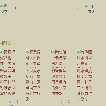
上一
下一
相關文章
聚寶盆與
招財大象
粗鹽開運
風水畫挑
錢袋子：
擺飾：象
包製作：
選：九魚
不同造型
鼻向上還
簡單便宜
圖、牡丹
對儲存財
是向下？
的淨化空
花，掛在
富的影響
解析吉祥
間神器
哪個方位
象
才對？
6 1
5 1