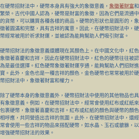
在硬幣招財法中，硬幣本身具有強大的象徵意義，
象徵著財富
和
繁榮。古代中國人認為，硬幣是財富的象徵，因為它們是流通中
的貨幣，可以購買各種各樣的商品。硬幣的形狀也是圓形的，象
徵著圓滿和完整，具有吉祥的寓意。因此，在硬幣招財法中，硬
幣經常被用於祈求財運，並被認為能夠幫助人們吸引財富。
硬幣招財法的象徵意義還體現在其顏色上。在中國文化中，紅色
象徵著喜慶和吉祥，因此在硬幣招財法中，紅色的硬幣往往被認
為是最佳選擇。紅色硬幣象徵著財運亨通，能夠幫助人們招財進
寶。此外，金色也是一種吉祥的顏色，金色硬幣也常常被用於硬
幣招財法中，象徵著財富和權力。
除了硬幣本身的象徵意義外，硬幣招財法中使用的其他物品也具
有象徵意義。例如，在硬幣招財法中，經常會使用紅布或紅紙來
包裹硬幣，象徵著喜慶和吉祥。紅布或紅紙的顏色與硬幣的顏色
相呼應，共同營造出吉祥的氛圍。此外，在硬幣招財法中，還經
常會使用一些吉祥的物品來搭配硬幣，如水晶、玉石或貔貅，以
增強硬幣招財法的效果。