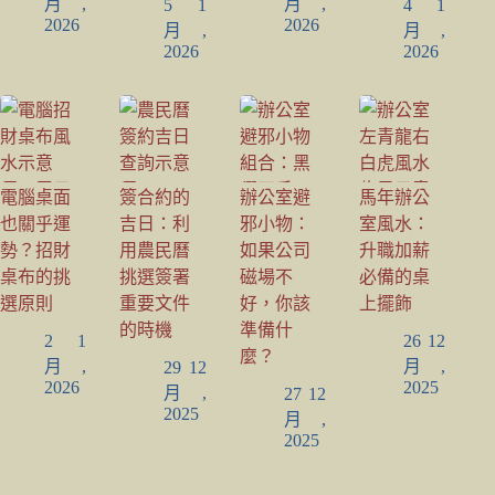
月,
月,
5 1
4 1
2026
2026
月,
月,
2026
2026
電腦桌面
簽合約的
辦公室避
馬年辦公
也關乎運
吉日：利
邪小物：
室風水：
勢？招財
用農民曆
如果公司
升職加薪
桌布的挑
挑選簽署
磁場不
必備的桌
選原則
重要文件
好，你該
上擺飾
的時機
準備什
2 1
26 12
麼？
月,
月,
29 12
2026
2025
月,
27 12
2025
月,
2025