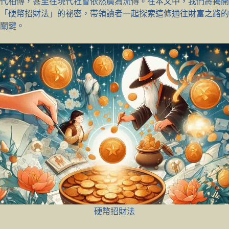
代相傳，甚至在現代社會依然廣為流傳。在本文中，我們將揭開
「硬幣招財法」的祕密，帶領讀者一起探索這條通往財富之路的
關鍵。
硬幣招財法