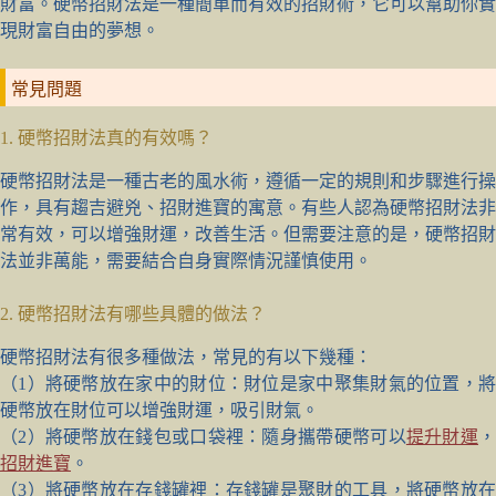
財富。硬幣招財法是一種簡單而有效的招財術，它可以幫助你實
現財富自由的夢想。
常見問題
1. 硬幣招財法真的有效嗎？
硬幣招財法是一種古老的風水術，遵循一定的規則和步驟進行操
作，具有趨吉避兇、招財進寶的寓意。有些人認為硬幣招財法非
常有效，可以增強財運，改善生活。但需要注意的是，硬幣招財
法並非萬能，需要結合自身實際情況謹慎使用。
2. 硬幣招財法有哪些具體的做法？
硬幣招財法有很多種做法，常見的有以下幾種：
（1）將硬幣放在家中的財位：財位是家中聚集財氣的位置，將
硬幣放在財位可以增強財運，吸引財氣。
（2）將硬幣放在錢包或口袋裡：隨身攜帶硬幣可以
提升財運
招財進寶
。
（3）將硬幣放在存錢罐裡：存錢罐是聚財的工具，將硬幣放在