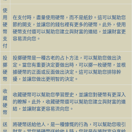
使
用
在支付時，盡量使用硬幣，而不是紙鈔。這可以幫助您
硬
節約開支，並讓您的錢包裡有更多的硬幣。此外，使用
幣
硬幣支付還可以幫助您建立與財富的連結，並讓財富更
支
容易流向您。
付
投
投擲硬幣是一種古老的占卜方法，可以幫助您做出決
擲
定。當您有重要決定要做出時，可以擲一枚硬幣，並根
硬
據硬幣的正面或反面做出決定。這可以幫助您排除幹
幣
擾，並讓您做出更明智的決定。
收
收藏硬幣可以幫助您學習歷史，並讓您對硬幣有更深入
藏
的瞭解。此外，收藏硬幣還可以幫助您建立與財富的連
硬
結，並讓財富更容易流向您。
幣
送
將硬幣送給他人，是一種慷慨的行為，可以幫助您吸引
出
財富。當您將硬幣送給他人時，您就是在將財富分享給