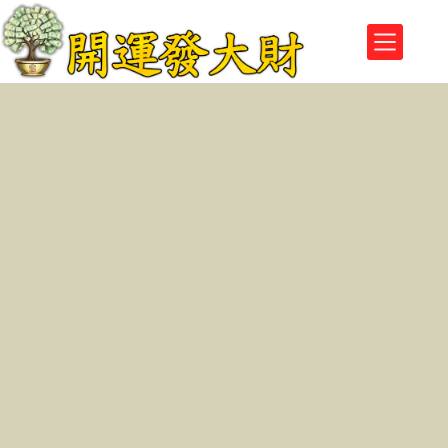
跳
至
主
要
內
容