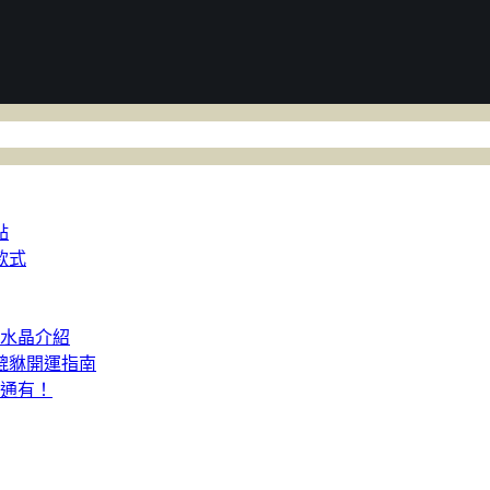
點
款式
人水晶介紹
貔貅開運指南
通通有！