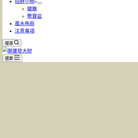
招財小物
貔貅
聚寶盆
風水佈局
注意事項
搜尋
選單