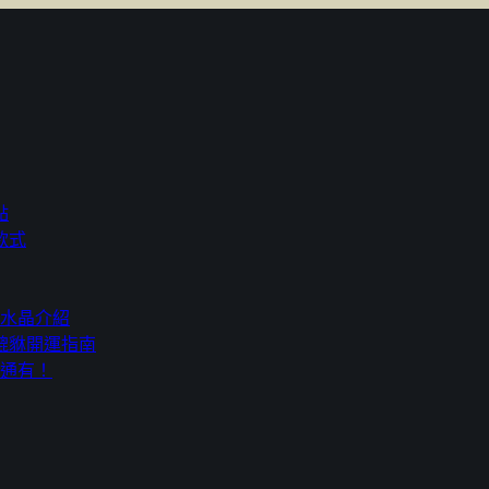
點
款式
人水晶介紹
貔貅開運指南
通通有！