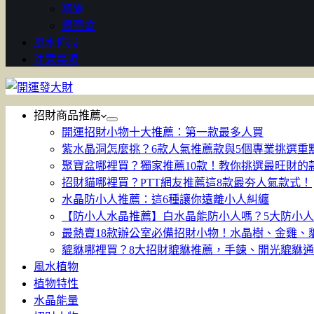
貔貅
聚寶盆
風水佈局
注意事項
招財商品推薦
開運招財小物十大推薦：第一款最多人買
紫水晶洞怎麼挑？6款人氣推薦款與5個專業挑選重
聚寶盆哪裡買？獨家推薦10款！教你挑選最旺財的
招財貓哪裡買？PTT網友推薦這8款最夯人氣款式！
水晶防小人推薦：這6種讓你遠離小人糾纏
【防小人水晶推薦】白水晶能防小人嗎？5大防小
最熱賣18款辦公室必備招財小物！水晶樹、金雞、
貔貅哪裡買？8大招財貔貅推薦，手鍊、開光貔貅
風水植物
植物特性
水晶能量