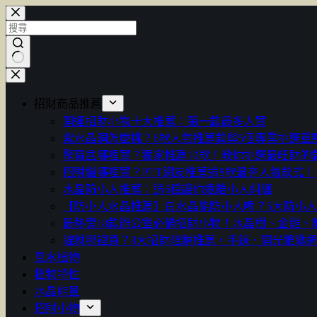
跳
至
主
要
找
內
不
容
招財商品推薦
到
開運招財小物十大推薦：第一款最多人買
符
紫水晶洞怎麼挑？6款人氣推薦款與5個專業挑選重
合
聚寶盆哪裡買？獨家推薦10款！教你挑選最旺財的
條
招財貓哪裡買？PTT網友推薦這8款最夯人氣款式！
件
水晶防小人推薦：這6種讓你遠離小人糾纏
的
【防小人水晶推薦】白水晶能防小人嗎？5大防小
結
最熱賣18款辦公室必備招財小物！水晶樹、金雞、
果
貔貅哪裡買？8大招財貔貅推薦，手鍊、開光貔貅
風水植物
植物特性
水晶能量
招財小物