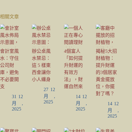
相關文章
會計室風
辦公桌風
4個富人
揭秘5大招
水：守住
水禁忌：
「如何提
財植物：
公司財
這 5 樣東
升財運的
提升財運
庫，避免
西會讓你
有效方
的3個居家
不必要開
小人纏身
法」，財
黃金擺放
支
運自然來
位，你擺
27 12
對了嗎？
月,
31 12
14 12
2025
月,
月,
14 12
2025
2025
月,
2025