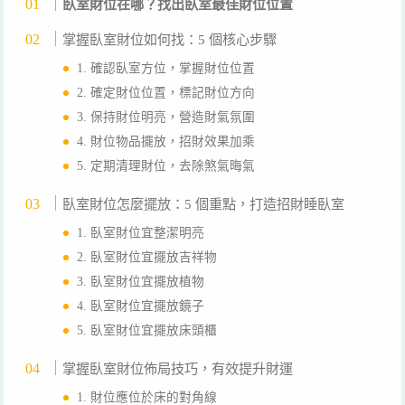
臥室財位在哪？找出臥室最佳財位位置
掌握臥室財位如何找：5 個核心步驟
1. 確認臥室方位，掌握財位位置
2. 確定財位位置，標記財位方向
3. 保持財位明亮，營造財氣氛圍
4. 財位物品擺放，招財效果加乘
5. 定期清理財位，去除煞氣晦氣
臥室財位怎麼擺放：5 個重點，打造招財睡臥室
1. 臥室財位宜整潔明亮
2. 臥室財位宜擺放吉祥物
3. 臥室財位宜擺放植物
4. 臥室財位宜擺放鏡子
5. 臥室財位宜擺放床頭櫃
掌握臥室財位佈局技巧，有效提升財運
1. 財位應位於床的對角線