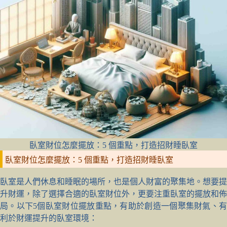
臥室財位怎麼擺放：5 個重點，打造招財睡臥室
臥室財位怎麼擺放：5 個重點，打造招財睡臥室
臥室是人們休息和睡眠的場所，也是個人財富的聚集地。想要提
升財運，除了選擇合適的臥室財位外，更要注重臥室的擺放和佈
局。以下5個臥室財位擺放重點，有助於創造一個聚集財氣、有
利於財運提升的臥室環境：