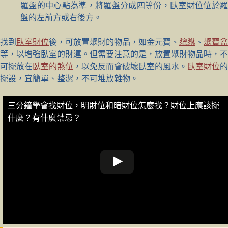
羅盤的中心點為準，將羅盤分成四等份，臥室財位位於羅
盤的左前方或右後方。
找到
臥室財位
後，可放置聚財的物品，如金元寶、
貔貅
、
聚寶盆
等，以增強臥室的財運。但需要注意的是，放置聚財物品時，不
可擺放在
臥室的煞位
，以免反而會破壞臥室的風水。
臥室財位
的
擺設，宜簡單、整潔，不可堆放雜物。
三分鐘學會找財位，明財位和暗財位怎麼找？財位上應該擺
什麼？有什麼禁忌？