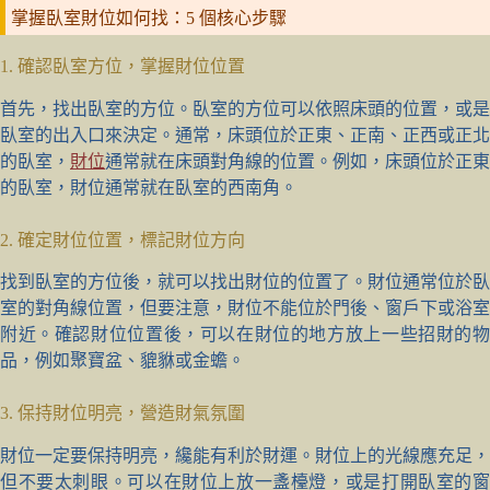
掌握臥室財位如何找：5 個核心步驟
1. 確認臥室方位，掌握財位位置
首先，找出臥室的方位。臥室的方位可以依照床頭的位置，或是
臥室的出入口來決定。通常，床頭位於正東、正南、正西或正北
的臥室，
財位
通常就在床頭對角線的位置。例如，床頭位於正東
的臥室，財位通常就在臥室的西南角。
2. 確定財位位置，標記財位方向
找到臥室的方位後，就可以找出財位的位置了。財位通常位於臥
室的對角線位置，但要注意，財位不能位於門後、窗戶下或浴室
附近。確認財位位置後，可以在財位的地方放上一些招財的物
品，例如聚寶盆、貔貅或金蟾。
3. 保持財位明亮，營造財氣氛圍
財位一定要保持明亮，纔能有利於財運。財位上的光線應充足，
但不要太刺眼。可以在財位上放一盞檯燈，或是打開臥室的窗