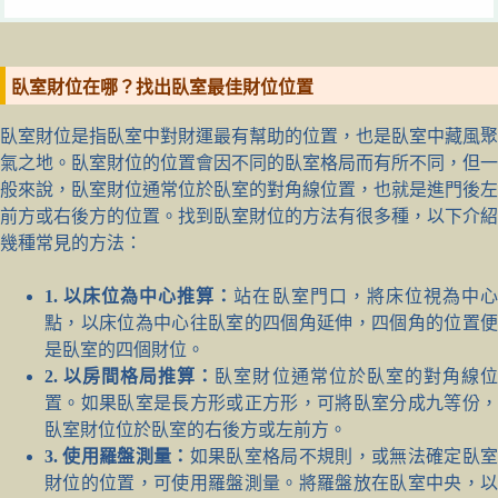
臥室財位在哪？找出臥室最佳財位位置
臥室財位是指臥室中對財運最有幫助的位置，也是臥室中藏風聚
氣之地。臥室財位的位置會因不同的臥室格局而有所不同，但一
般來說，臥室財位通常位於臥室的對角線位置，也就是進門後左
前方或右後方的位置。找到臥室財位的方法有很多種，以下介紹
幾種常見的方法：
1. 以床位為中心推算：
站在臥室門口，將床位視為中
點，以床位為中心往臥室的四個角延伸，四個角的位置便
是臥室的四個財位。
2. 以房間格局推算：
臥室財位通常位於臥室的對角線
置。如果臥室是長方形或正方形，可將臥室分成九等份，
臥室財位位於臥室的右後方或左前方。
3. 使用羅盤測量：
如果臥室格局不規則，或無法確定臥
財位的位置，可使用羅盤測量。將羅盤放在臥室中央，以