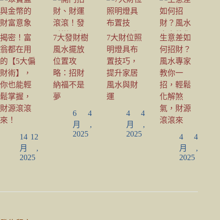
揭密！富
7大發財樹
7大財位照
生意差如
翁都在用
風水擺放
明燈具布
何招財？
的【5大偏
位置攻
置技巧，
風水專家
財術】，
略：招財
提升家居
教你一
你也能輕
納福不是
風水與財
招，輕鬆
鬆掌握，
夢
運
化解煞
財源滾滾
氣，財源
6 4
4 4
來！
滾滾來
月,
月,
2025
2025
14 12
4 4
月,
月,
2025
2025