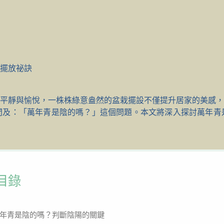
擺放祕訣
平靜與愉悅，一株株綠意盎然的盆栽擺設不僅提升居家的美感，
問及：「萬年青是陰的嗎？」這個問題。本文將深入探討萬年青
目錄
年青是陰的嗎？判斷陰陽的關鍵