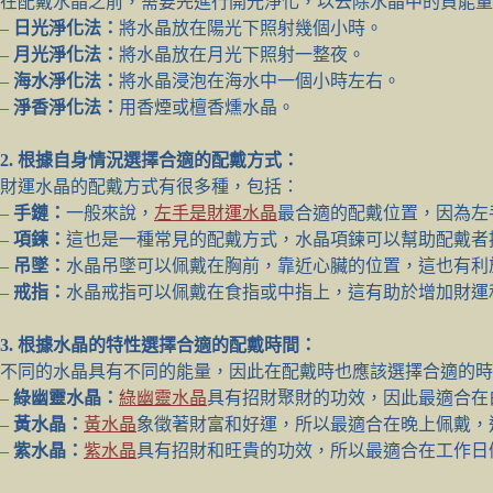
在配戴水晶之前，需要先進行開光淨化，以去除水晶中的負能量
–
日光淨化法：
將水晶放在陽光下照射幾個小時。
–
月光淨化法：
將水晶放在月光下照射一整夜。
–
海水淨化法：
將水晶浸泡在海水中一個小時左右。
–
淨香淨化法：
用香煙或檀香燻水晶。
2. 根據自身情況選擇合適的配戴方式：
財運水晶的配戴方式有很多種，包括：
–
手鏈：
一般來說，
左手是財運水晶
最合適的配戴位置，因為左
–
項鍊：
這也是一種常見的配戴方式，水晶項鍊可以幫助配戴者
–
吊墜：
水晶吊墜可以佩戴在胸前，靠近心臟的位置，這也有利
–
戒指：
水晶戒指可以佩戴在食指或中指上，這有助於增加財運
3. 根據水晶的特性選擇合適的配戴時間：
不同的水晶具有不同的能量，因此在配戴時也應該選擇合適的時
–
綠幽靈水晶：
綠幽靈水晶
具有招財聚財的功效，因此最適合在
–
黃水晶：
黃水晶
象徵著財富和好運，所以最適合在晚上佩戴，
–
紫水晶：
紫水晶
具有招財和旺貴的功效，所以最適合在工作日