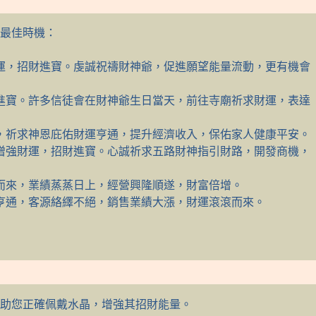
最佳時機：
運，招財進寶。虔誠祝禱財神爺，促進願望能量流動，更有機會
進寶。許多信徒會在財神爺生日當天，前往寺廟祈求財運，表達
，祈求神恩庇佑財運亨通，提升經濟收入，保佑家人健康平安。
增強財運，招財進寶。心誠祈求五路財神指引財路，開發商機，
而來，業績蒸蒸日上，經營興隆順遂，財富倍增。
亨通，客源絡繹不絕，銷售業績大漲，財運滾滾而來。
助您正確佩戴水晶，增強其招財能量。