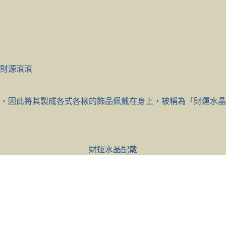
財源滾滾
，因此將其製成各式各樣的飾品佩戴在身上，被稱為「財運水晶
財運水晶配戴