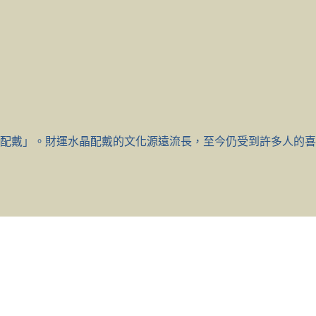
配戴」。財運水晶配戴的文化源遠流長，至今仍受到許多人的喜