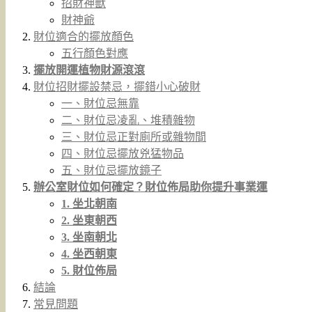
招財神獸
財神爺
財位適合的擺放顏色
五行顏色對應
擺放開運植物財源滾滾
財位招財擺設禁忌，擺錯小心破財
一、財位忌無靠
二、財位忌凌亂、堆積雜物
三、財位忌正對廁所或雜物間
四、財位忌擺放兇猛物品
五、財位忌擺放鏡子
辦公室財位如何確定？財位佈局助你提升事業運
1. 坐北朝南
2. 坐東朝西
3. 坐南朝北
4. 坐西朝東
5. 財位佈局
結論
常見問題