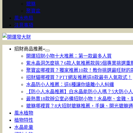
貔貅
聚寶盆
風水佈局
注意事項
招財商品推薦
開運招財小物十大推薦：第一款最多人買
紫水晶洞怎麼挑？6款人氣推薦款與5個專業挑選重
聚寶盆哪裡買？獨家推薦10款！教你挑選最旺財的
招財貓哪裡買？PTT網友推薦這8款最夯人氣款式！
水晶防小人推薦：這6種讓你遠離小人糾纏
【防小人水晶推薦】白水晶能防小人嗎？5大防小
最熱賣18款辦公室必備招財小物！水晶樹、金雞、
貔貅哪裡買？8大招財貔貅推薦，手鍊、開光貔貅
風水植物
植物特性
水晶能量