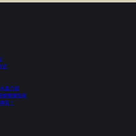
點
款式
人水晶介紹
貔貅開運指南
通通有！