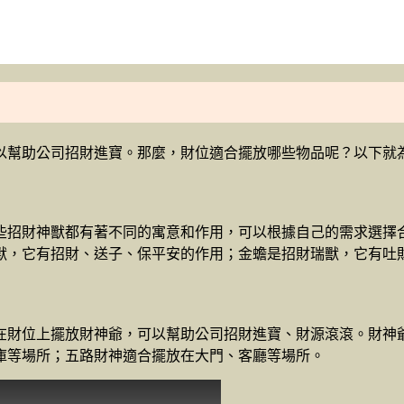
以幫助公司招財進寶。那麼，財位適合擺放哪些物品呢？以下就
些招財神獸都有著不同的寓意和作用，可以根據自己的需求選擇
獸，它有招財、送子、保平安的作用；金蟾是招財瑞獸，它有吐
在財位上擺放財神爺，可以幫助公司招財進寶、財源滾滾。財神
庫等場所；五路財神適合擺放在大門、客廳等場所。