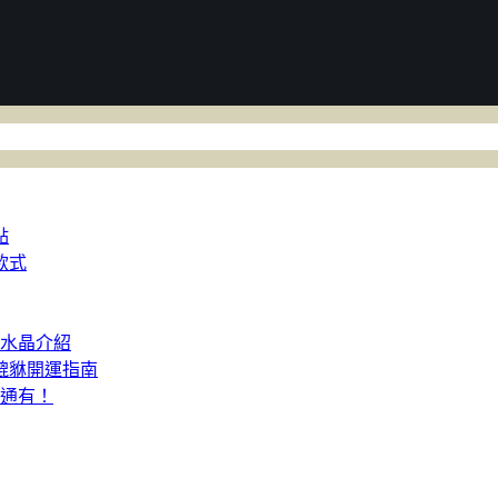
點
款式
人水晶介紹
貔貅開運指南
通通有！