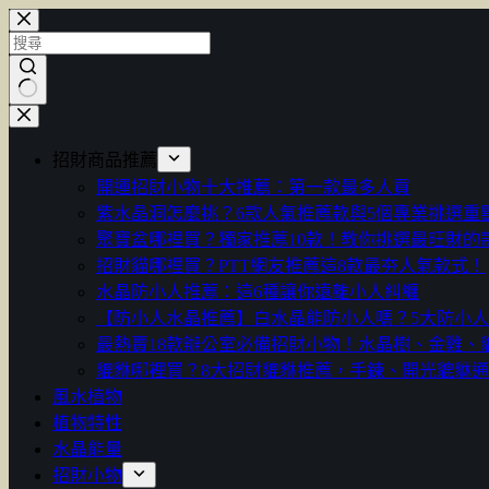
跳
至
主
要
找
內
不
容
招財商品推薦
到
開運招財小物十大推薦：第一款最多人買
符
紫水晶洞怎麼挑？6款人氣推薦款與5個專業挑選重
合
聚寶盆哪裡買？獨家推薦10款！教你挑選最旺財的
條
招財貓哪裡買？PTT網友推薦這8款最夯人氣款式！
件
水晶防小人推薦：這6種讓你遠離小人糾纏
的
【防小人水晶推薦】白水晶能防小人嗎？5大防小
結
最熱賣18款辦公室必備招財小物！水晶樹、金雞、
果
貔貅哪裡買？8大招財貔貅推薦，手鍊、開光貔貅
風水植物
植物特性
水晶能量
招財小物