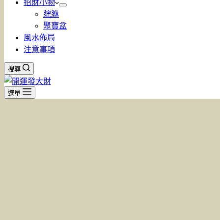
招財小物
貔貅
聚寶盆
風水佈局
注意事項
搜尋
選單