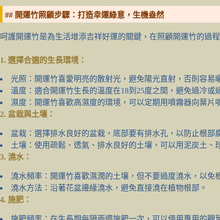
## 開運竹照顧步驟：打造幸運綠意，生機盎然
呵護開運竹是為生活增添吉祥好運的關鍵，在照顧開運竹的過
1. 選擇合適的生長環境：
光照：開運竹喜愛明亮的散射光，避免陽光直射，否則容易
溫度：適合開運竹生長的溫度在18到25度之間，避免過冷或
濕度：開運竹喜歡高濕度的環境，可以定期用噴霧器向葉片
2. 盆栽與土壤：
盆栽：選擇排水良好的盆栽，底部要有排水孔，以防止根部
土壤：使用疏鬆、透氣、排水良好的土壤，可以用泥炭土、
3. 澆水：
澆水頻率：開運竹喜歡濕潤的土壤，但不要過度澆水，以免
澆水方法：沿著花盆邊緣澆水，避免直接澆在植物根部。
4. 施肥：
施肥頻率：在生長期每隔兩週施肥一次，可以使用專用的觀