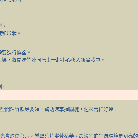
型。
度和形狀。
需要進行換盆。
土壤，將開運竹連同原土一起小心移入新盆栽中。
劑。
些開運竹照顧要領，幫助您掌握關鍵，迎來吉祥好運：
光會灼傷葉片，導致葉片變黃枯萎。最適宜的生長環境是明亮的