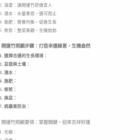
2. 溫度：讓開運竹舒適宜人
3. 澆水：水量拿捏，適可而止
4. 施肥：營養均衡，促進生長
5. 修剪：整潔美觀，生機勃勃
# 開運竹照顧步驟：打造幸運綠意，生機盎然
1. 選擇合適的生長環境：
2. 盆栽與土壤：
3. 澆水：
4. 施肥：
5. 修剪：
6. 換盆：
7. 病蟲害防治：
# 開運竹照顧要領：掌握關鍵，迎來吉祥好運
1. 光線：