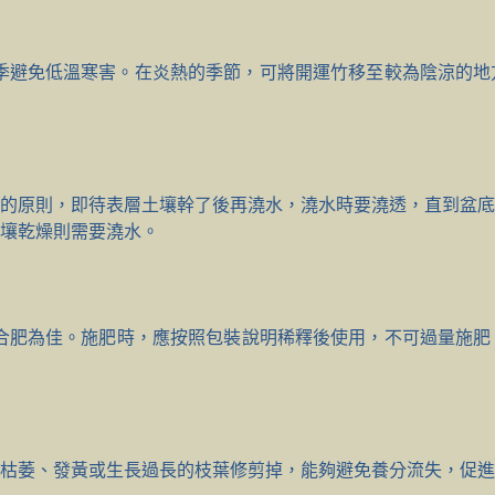
，冬季避免低溫寒害。在炎熱的季節，可將開運竹移至較為陰涼的
的原則，即待表層土壤幹了後再澆水，澆水時要澆透，直到盆底
壤乾燥則需要澆水。
複合肥為佳。施肥時，應按照包裝說明稀釋後使用，不可過量施
將枯萎、發黃或生長過長的枝葉修剪掉，能夠避免養分流失，促