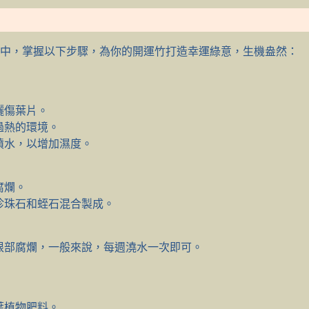
程中，掌握以下步驟，為你的開運竹打造幸運綠意，生機盎然：
曬傷葉片。
過熱的環境。
噴水，以增加濕度。
腐爛。
珍珠石和蛭石混合製成。
根部腐爛，一般來說，每週澆水一次即可。
葉植物肥料。