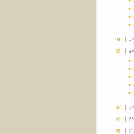
#
#
#
開
開