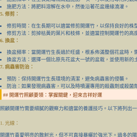
施肥方法：將肥料溶解在水中，然後沿著花盆邊緣澆灌。
5. 修剪：
修剪時間：在生長期可以適當修剪開運竹，以保持良好的株
修剪方法：剪掉枯黃的葉片和枝條，並適當控制開運竹的高
6. 換盆：
換盆頻率：當開運竹生長過於旺盛，根系佈滿整個花盆時，
換盆方法：選擇一個比原先花盆大一號的盆栽，並使用新的
7. 病蟲害防治：
預防：保持開運竹生長環境的清潔，避免病蟲害的侵襲。
防治：如果發現病蟲害，可以及時噴灑專用的殺蟲劑或殺菌
## 開運竹照顧要領：掌握關鍵，迎來吉祥好運
照顧開運竹需要細膩的觀察力和適當的養護技巧。以下將列出一
1. 光線：
開運竹喜愛明亮的散射光，但不可直接暴曬於強光下。過多的陽