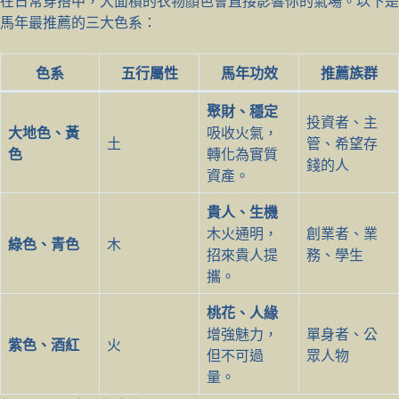
在日常穿搭中，大面積的衣物顏色會直接影響你的氣場。以下是
馬年最推薦的三大色系：
色系
五行屬性
馬年功效
推薦族群
聚財、穩定
投資者、主
大地色、黃
吸收火氣，
土
管、希望存
色
轉化為實質
錢的人
資產。
貴人、生機
木火通明，
創業者、業
綠色、青色
木
招來貴人提
務、學生
攜。
桃花、人緣
增強魅力，
單身者、公
紫色、酒紅
火
但不可過
眾人物
量。