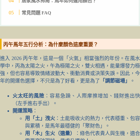
居家風水佈局：馬年如何運用顏色？
常見問題 FAQ
丙午馬年五行分析：為什麼顏色這麼重要？
進入 2026 丙午年，這是一個「火氣」相當強烈的年份。在風水
學中，丙為太陽之火，午為極陽之火，雙火相遇，能量爆發力極
強，但也容易導致情緒波動大、衝動消費或決策失誤。因此，今
年的開運色選擇，不只是為了好看，更是為了
「調節磁場」
。
火太旺的風險
：容易急躁、人際摩擦增加、錢財進出
（左手進右手出）。
開運策略
：
用「土」洩火
：土能吸收火的熱力，代表穩重、包容
與累積，是馬年最穩健的「聚財色」。
用「木」生火（適量）
：綠色代表貴人與生機，適合