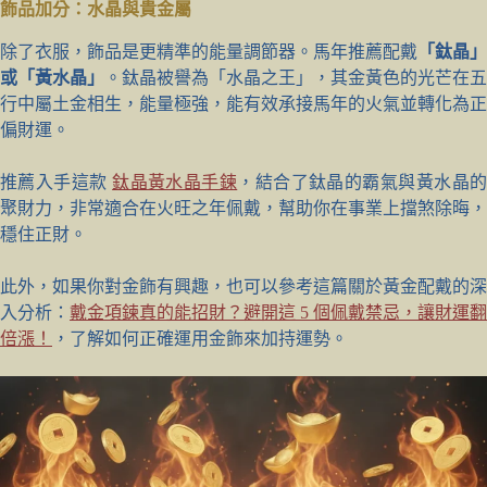
飾品加分：水晶與貴金屬
除了衣服，飾品是更精準的能量調節器。馬年推薦配戴
「鈦晶」
或「黃水晶」
。鈦晶被譽為「水晶之王」，其金黃色的光芒在五
行中屬土金相生，能量極強，能有效承接馬年的火氣並轉化為正
偏財運。
推薦入手這款
鈦晶黃水晶手鍊
，結合了鈦晶的霸氣與黃水晶
聚財力，非常適合在火旺之年佩戴，幫助你在事業上擋煞除晦，
穩住正財。
此外，如果你對金飾有興趣，也可以參考這篇關於黃金配戴的深
入分析：
戴金項鍊真的能招財？避開這 5 個佩戴禁忌，讓財運翻
倍漲！
，了解如何正確運用金飾來加持運勢。