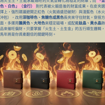
為火生土，土能承載過旺的火氣並轉化為穩定的財庫；而
「
色、白色」（金行）
則代表被火鍛造後的財富成果。在皮夾
擇上，強烈建議避開正紅色（火氣過盛恐破財）與淺藍色（水火
沖剋），改用
深咖啡色、焦糖色或黑色
長夾來守住財氣。穿搭方
面，多運用
鵝黃色、大地色
來穩定磁場，或配戴
鈦晶、黃水晶
飾
品來催旺偏財。只要掌握「火生土、土生金」的五行順生邏輯，
馬年將是你資產翻倍的關鍵時刻。