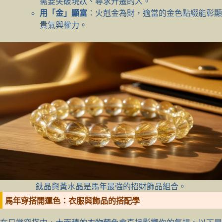
需要突破現狀、尋求升遷的人。
用「金」顯富
：火剋金為財，適當的金色點綴能彰顯
貴氣與權力。
鈦晶與黃水晶是馬年最強的招財飾品組合。
馬年穿搭開運色：衣服與飾品的搭配學