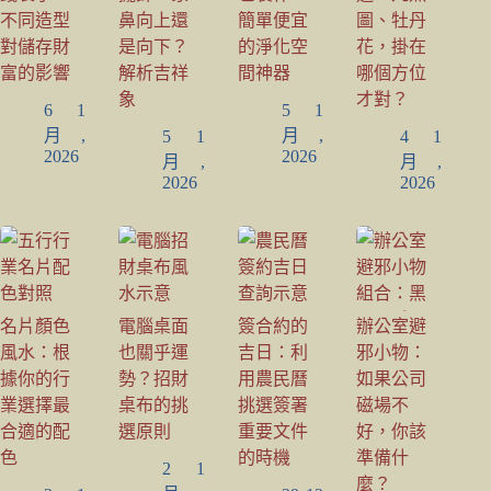
不同造型
鼻向上還
簡單便宜
圖、牡丹
對儲存財
是向下？
的淨化空
花，掛在
富的影響
解析吉祥
間神器
哪個方位
象
才對？
6 1
5 1
月,
月,
5 1
4 1
2026
2026
月,
月,
2026
2026
名片顏色
電腦桌面
簽合約的
辦公室避
風水：根
也關乎運
吉日：利
邪小物：
據你的行
勢？招財
用農民曆
如果公司
業選擇最
桌布的挑
挑選簽署
磁場不
合適的配
選原則
重要文件
好，你該
色
的時機
準備什
2 1
麼？