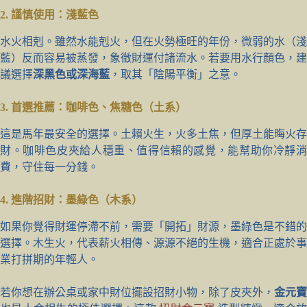
2. 謹慎使用：淺藍色
水火相剋。雖然水能剋火，但在火勢極旺的年份，微弱的水（淺
藍）反而容易被蒸發，象徵財運付諸流水。若要用水行顏色，建
議選擇
深黑色或深海藍
，取其「陰陽平衡」之意。
3. 首選推薦：咖啡色、焦糖色（土系）
這是馬年最安全的選擇。土賴火生，火多土焦，但厚土能晦火存
財。咖啡色皮夾給人穩重、值得信賴的感覺，能幫助你冷靜消
費，守住每一分錢。
4. 進階招財：墨綠色（木系）
如果你覺得財運停滯不前，需要「開拓」財源，墨綠色是不錯的
選擇。木生火，代表薪火相傳、源源不絕的生機，適合正處於事
業打拼期的年輕人。
若你想在辦公桌或家中財位擺設招財小物，除了皮夾外，
金元寶