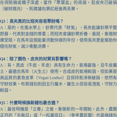
在保險箱或櫃子深處，當作「聚寶盆」的底座。若皮夾已破損
（破財徵兆），則建議包裹紅紙後再丟棄。
Q3：長夾真的比短夾容易聚財嗎？
A：是的。在風水學上，鈔票代表「財氣」，長夾能讓鈔票平整
舒展，代表對金錢的尊重；而短夾會讓鈔票折疊、委屈，象徵財
運受阻。在馬年這個能量流動快速的年份，使用長夾更能幫助你
穩住財氣，減少衝動消費。
Q4：除了顏色，皮夾的材質有影響嗎？
A：有。真皮（牛皮、羊皮）具有生命力，氣場最強，且牛皮屬
土，最適合馬年（火生土）使用。合成皮的氣場較弱，但如果是
高品質的素食皮革（Vegan Leather）且保持乾淨無破損，依然有
守財效果。布質錢包則因五行屬木，雖生火但容易洩氣，守財力
較弱。
Q5：什麼時候換新錢包最合適？
A：最佳時機是「立春」之後，象徵新的一年開始。此外，農曆
正月的「天赦日」或「一粒萬倍日」（參考農民曆）也是換錢包