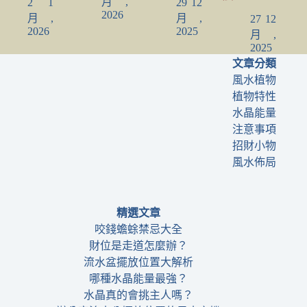
月,
2 1
29 12
2026
月,
月,
27 12
2026
2025
月,
2025
文章分類
風水植物
植物特性
水晶能量
注意事項
招財小物
風水佈局
精選文章
咬錢蟾蜍禁忌大全
財位是走道怎麼辦？
流水盆擺放位置大解析
哪種水晶能量最強？
水晶真的會挑主人嗎？