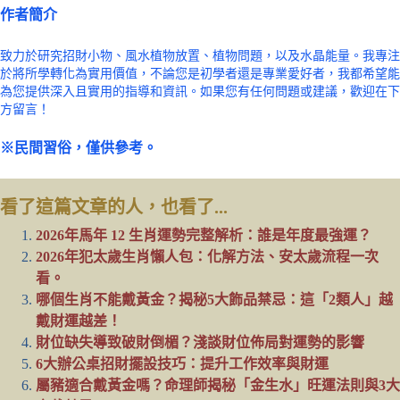
作者簡介
致力於研究招財小物、風水植物放置、植物問題，以及水晶能量。我專注
於將所學轉化為實用價值，不論您是初學者還是專業愛好者，我都希望能
為您提供深入且實用的指導和資訊。如果您有任何問題或建議，歡迎在下
方留言！
※民間習俗，僅供參考。
看了這篇文章的人，也看了...
2026年馬年 12 生肖運勢完整解析：誰是年度最強運？
2026年犯太歲生肖懶人包：化解方法、安太歲流程一次
看。
哪個生肖不能戴黃金？揭秘5大飾品禁忌：這「2類人」越
戴財運越差！
財位缺失導致破財倒楣？淺談財位佈局對運勢的影響
6大辦公桌招財擺設技巧：提升工作效率與財運
屬豬適合戴黃金嗎？命理師揭秘「金生水」旺運法則與3大