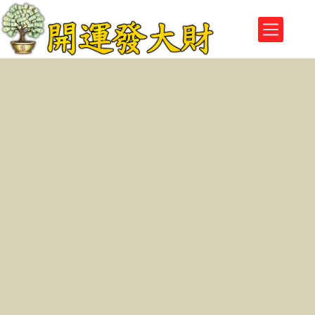
跳
至
主
要
內
容