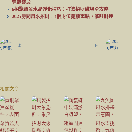
穿戴禁忌
6招聚寶盆水晶淨化技巧：打造招財磁場全攻略
2025房間風水招財：4個財位擺放重點，催旺財運
上一
下一
相關文章
聚寶盆與
招財大象
粗鹽開運
風水畫挑
錢袋子：
擺飾：象
包製作：
選：九魚