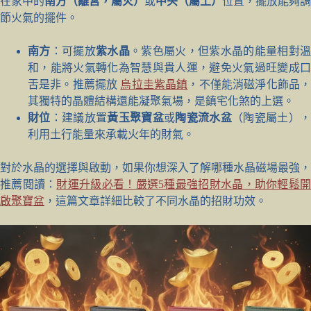
在家中的
南方（離宮，屬火）
或
中央（屬土）
位置，擺放能夠調
節火氣的擺件。
南方
：可擺放
紫水晶
。紫色屬火，但紫水晶的能量相對
和，能將火氣轉化為智慧與貴人運，避免火氣過旺變成口
舌是非。推薦擺放
烏拉圭紫晶鎮
，不僅能消磁淨化飾品
其獨特的晶體結構還能凝聚氣場，是鎮宅化煞的上選。
財位
：建議放置
黃玉聚寶盆
或
陶瓷流水盆
（陶瓷屬土）
利用土行能量來承載火年的財氣。
對於水晶的選擇與啟動，如果你想深入了解哪種水晶磁場最強，
推薦閱讀：
財運升級必看！嚴選5種最強招財水晶，助你輕鬆
啟聚寶盆
，這篇文章詳細比較了不同水晶的招財功效。