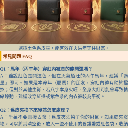
選擇土色系皮夾，能有效在火馬年守住財富。
常見問題 FAQ
Q1：馬年（丙午年）穿紅內褲真的能開運嗎？
A：雖說紅色是開運色，但在火氣極旺的丙午馬年，建議「適
量」即可。如果是本命年（屬馬）的朋友，穿紅內褲有助於擋
煞；但對於其他生肖，若八字本身火旺，全身大紅可能會導致情
緒躁動，建議改穿紅邊或紫色系的內衣褲較為平衡。
Q2：舊皮夾換下來後該怎麼處理？
A：千萬不要直接丟棄！舊皮夾沾染了你的財氣。如果皮夾沒
壞，可以將其清空後，放入一些不使用的舊錢幣或紅包袋，收納