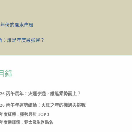
定年份的風水佈局
整解析：誰是年度最強運？
目錄
026 丙午馬年：火運亨通，誰能乘勢而上？
026 丙午年運勢總論：火旺之年的機遇與挑戰
年度紅榜：運勢最強 TOP 3
年度需謹慎：犯太歲生肖點名