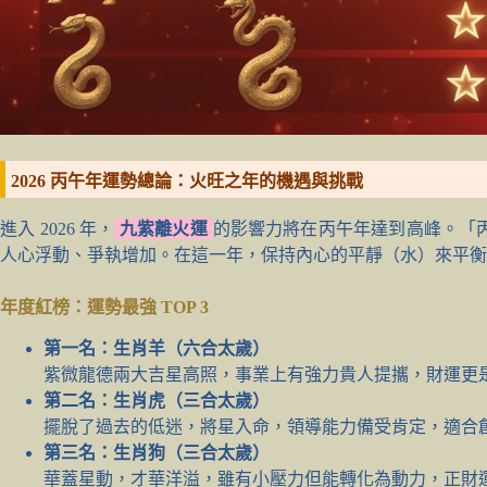
2026 丙午年運勢總論：火旺之年的機遇與挑戰
進入 2026 年，
九紫離火運
的影響力將在丙午年達到高峰。「
人心浮動、爭執增加。在這一年，保持內心的平靜（水）來平衡
年度紅榜：運勢最強 TOP 3
第一名：生肖羊（六合太歲）
紫微龍德兩大吉星高照，事業上有強力貴人提攜，財運更
第二名：生肖虎（三合太歲）
擺脫了過去的低迷，將星入命，領導能力備受肯定，適合
第三名：生肖狗（三合太歲）
華蓋星動，才華洋溢，雖有小壓力但能轉化為動力，正財