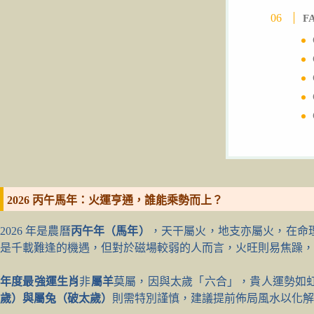
F
2026 丙午馬年：火運亨通，誰能乘勢而上？
2026 年是農曆
丙午年（馬年）
，天干屬火，地支亦屬火，在命
是千載難逢的機遇，但對於磁場較弱的人而言，火旺則易焦躁，
年度最強運生肖
非
屬羊
莫屬，因與太歲「六合」，貴人運勢如
歲）與屬兔（破太歲）
則需特別謹慎，建議提前佈局風水以化解