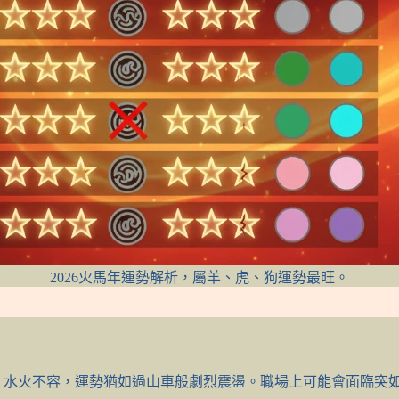
2026火馬年運勢解析，屬羊、虎、狗運勢最旺。
沖」，水火不容，運勢猶如過山車般劇烈震盪。職場上可能會面臨