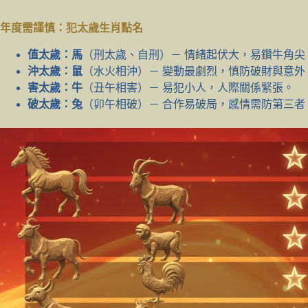
年度需謹慎：犯太歲生肖點名
值太歲：馬
（刑太歲、自刑）－ 情緒起伏大，易鑽牛角尖
沖太歲：鼠
（水火相沖）－ 變動最劇烈，慎防破財與意外
害太歲：牛
（丑午相害）－ 易犯小人，人際關係緊張。
破太歲：兔
（卯午相破）－ 合作易破局，感情需防第三者