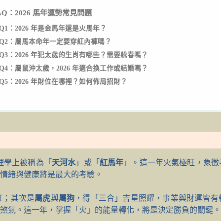
AQ：2026 馬年運勢常見問題
Q1：2026 年是金馬年還是火馬年？
Q2：屬馬本命年一定要穿紅內褲嗎？
Q3：2026 年犯太歲的生肖有哪些？需要躲春嗎？
Q4：屬鼠沖太歲，2026 年適合換工作或結婚嗎？
Q5：2026 年財位在哪裡？如何佈局招財？
理學上被稱為「
天河水
」或「
紅馬年
」。這一年火氣極旺，象徵
情緒與健康將是最大的考驗。
虹；其次是
屬虎
與
屬狗
，得「三合」吉星照耀，事業與財運皆有
煞氣。這一年，掌握「火」的能量轉化，將是決定勝負的關鍵。