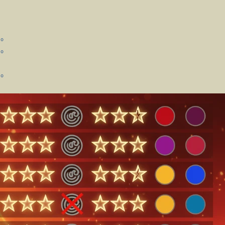
。
。
。