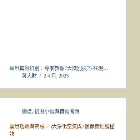
鹽燈真假辨別：專家教你7大識別技巧 在現…
發大財
2 4 月, 2025
鹽燈
,
招財小物與植物問題
鹽燈功效與禁忌：5大淨化空氣與7個保養維護秘
訣