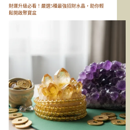
財運升級必看！嚴選5種最強招財水晶，助你輕
鬆開啟聚寶盆