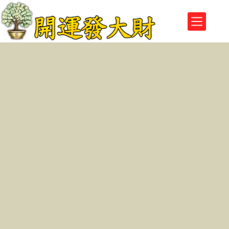
跳
至
主
要
內
容