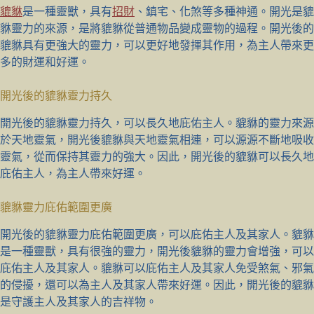
貔貅
是一種靈獸，具有
招財
、鎮宅、化煞等多種神通。開光是貔
貅靈力的來源，是將貔貅從普通物品變成靈物的過程。開光後的
貔貅具有更強大的靈力，可以更好地發揮其作用，為主人帶來更
多的財運和好運。
開光後的貔貅靈力持久
開光後的貔貅靈力持久，可以長久地庇佑主人。貔貅的靈力來源
於天地靈氣，開光後貔貅與天地靈氣相連，可以源源不斷地吸收
靈氣，從而保持其靈力的強大。因此，開光後的貔貅可以長久地
庇佑主人，為主人帶來好運。
貔貅靈力庇佑範圍更廣
開光後的貔貅靈力庇佑範圍更廣，可以庇佑主人及其家人。貔貅
是一種靈獸，具有很強的靈力，開光後貔貅的靈力會增強，可以
庇佑主人及其家人。貔貅可以庇佑主人及其家人免受煞氣、邪氣
的侵擾，還可以為主人及其家人帶來好運。因此，開光後的貔貅
是守護主人及其家人的吉祥物。