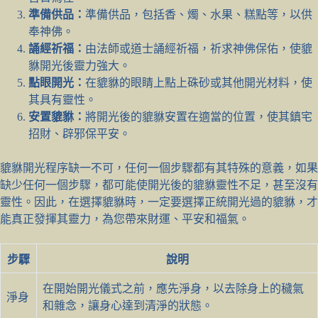
準備供品：
準備供品，包括香、燭、水果、糕點等，以供
奉神佛。
誦經祈福：
由法師或道士誦經祈福，祈求神佛保佑，使貔
貅開光後靈力強大。
點眼開光：
在貔貅的眼睛上點上硃砂或其他開光材料，使
其具有靈性。
安置貔貅：
將開光後的貔貅安置在適當的位置，使其鎮宅
招財、辟邪保平安。
貔貅開光程序缺一不可，任何一個步驟都有其特殊的意義，如果
缺少任何一個步驟，都可能使開光後的貔貅靈性不足，甚至沒有
靈性。因此，在選擇貔貅時，一定要選擇正統開光過的貔貅，才
能真正發揮其靈力，為您帶來財運、平安和福氣。
步驟
說明
在開始開光儀式之前，應先淨身，以去除身上的穢氣
淨身
和雜念，讓身心達到清淨的狀態。