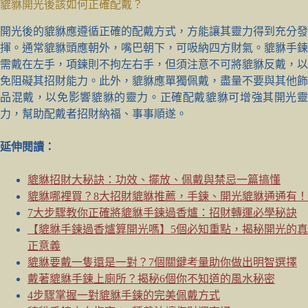
貔貅開光後該如何正確配戴？
開光後的貔貅應遵循正確的配戴方式，方能讓其靈力得到充分發
揮。通常貔貅頭應朝外，嘴巴朝下，可吸納四方財氣。貔貅手鍊
需戴在左手，項鍊則不拘左右手，但須注意不可將貔貅反戴，以
免阻礙其招財能力。此外，貔貅應單獨佩戴，盡量不要與其他飾
品混戴，以免影響貔貅的靈力。正確配戴貔貅可增強其開光靈
力，幫助配戴者招財納福、事事順遂。
延伸閱讀：
貔貅招財大秘訣：功效、擺放、佩戴與禁忌一篇搞懂
貔貅哪裡買？8大招財貔貅推薦，手鍊、開光貔貅通通有！
7大步驟教你正確將貔貅手鍊過香爐：招財轉運必學秘訣
【貔貅手鍊過香爐算開光嗎】5個必知重點，揭秘開光的真
正意義
貔貅要戴一隻還是一對？7個關鍵考量助你做出明智選擇
戴著貔貅手鍊上廁所？揭秘6個你不知道的風水秘密
4步驟掌握一對貔貅手鍊的完美佩戴方式