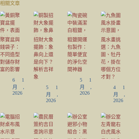
相關文章
聚寶盆與
招財大象
粗鹽開運
風水畫挑
錢袋子：
擺飾：象
包製作：
選：九魚
不同造型
鼻向上還
簡單便宜
圖、牡丹
對儲存財
是向下？
的淨化空
花，掛在
富的影響
解析吉祥
間神器
哪個方位
象
才對？
6 1
5 1
月,
月,
5 1
4 1
2026
2026
月,
月,
2026
2026