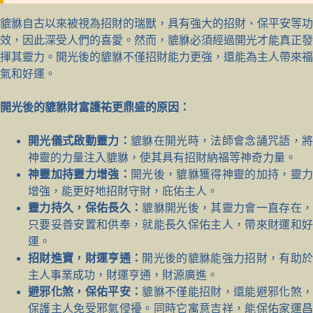
貔貅自古以來被視為招財的瑞獸，具有強大的招財、保平安等功
效，因此深受人們的喜愛。然而，貔貅必須經過開光才能真正發
揮其靈力。開光後的貔貅不僅招財能力更強，還能為主人帶來福
氣和好運。
開光後的貔貅財富護祐更鼎盛的原因：
開光儀式啟動靈力：
貔貅在開光時，法師會念誦咒語，將
神靈的力量注入貔貅，使其具有招財納福等神奇力量。
神靈加持靈力增強：
開光後，貔貅獲得神靈的加持，靈力
增強，能更好地招財守財，庇佑主人。
靈力持久，保佑長久：
貔貅開光後，其靈力會一直存在
只要妥善安置和供奉，就能長久保佑主人，帶來財運和好
運。
招財進寶，財運亨通：
開光後的貔貅能強力招財，有助
主人事業成功，財運亨通，財源廣進。
避邪化煞，保佑平安：
貔貅不僅能招財，還能避邪化煞
保護主人免受邪氣侵擾。同時它寓意吉祥，能保佑家運昌