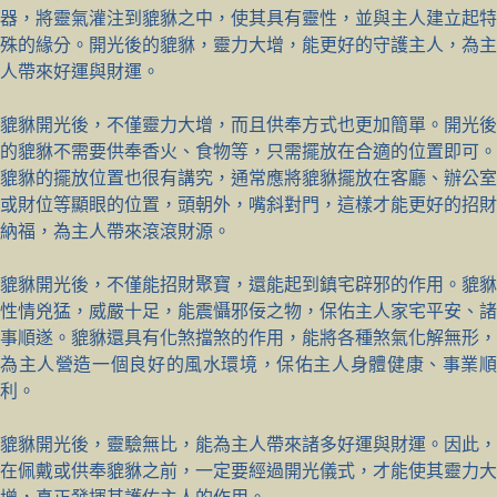
器，將靈氣灌注到貔貅之中，使其具有靈性，並與主人建立起特
殊的緣分。開光後的貔貅，靈力大增，能更好的守護主人，為主
人帶來好運與財運。
貔貅開光後，不僅靈力大增，而且供奉方式也更加簡單。開光後
的貔貅不需要供奉香火、食物等，只需擺放在合適的位置即可。
貔貅的擺放位置也很有講究，通常應將貔貅擺放在客廳、辦公室
或財位等顯眼的位置，頭朝外，嘴斜對門，這樣才能更好的招財
納福，為主人帶來滾滾財源。
貔貅開光後，不僅能招財聚寶，還能起到鎮宅辟邪的作用。貔貅
性情兇猛，威嚴十足，能震懾邪佞之物，保佑主人家宅平安、諸
事順遂。貔貅還具有化煞擋煞的作用，能將各種煞氣化解無形，
為主人營造一個良好的風水環境，保佑主人身體健康、事業順
利。
貔貅開光後，靈驗無比，能為主人帶來諸多好運與財運。因此，
在佩戴或供奉貔貅之前，一定要經過開光儀式，才能使其靈力大