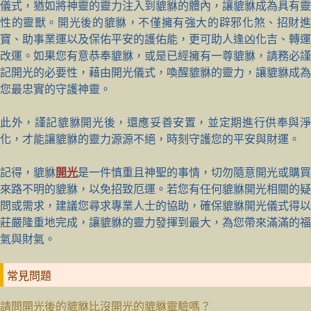
儀式，猶如將神靈的靈力注入到貔貅的體內，讓貔貅成為具有靈
性的靈獸。開光後的貔貅，不僅擁有強大的辟邪化煞、招財進
寶、助事業運以及保佑平安的護佑能，更可助人逢凶化吉、轉運
改運。如果您有意恭奉貔貅，或是已經擁有一尊貔貅，請務必謹
記開光的必要性，藉由開光儀式，喚醒貔貅的靈力，讓貔貅成為
您最忠實的守護神靈。
此外，謹記貔貅開光後，還應妥善安置，並定期進行供奉與淨
化，才能讓貔貅的靈力源源不絕，時刻守護您的平安與財運。
記得，貔貅
開光
是一件慎重且神聖的事情，切勿隨意開光或購買
來路不明的貔貅，以免招致厄運。若您有任何貔貅開光相關的疑
問或需求，建議您尋求專業人士的協助，確保貔貅開光儀式得以
莊嚴隆重地完成，讓貔貅的靈力發揮到最大，為您帶來滿滿的福
氣與財氣。
常見問題
請問開光後的貔貅比沒開光的貔貅靈驗嗎？