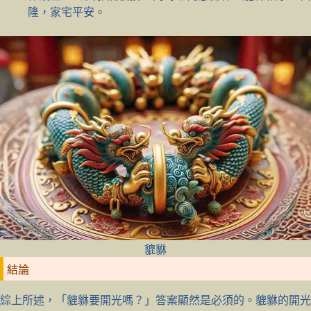
隆，家宅平安。
貔貅
結論
綜上所述，「貔貅要開光嗎？」答案顯然是必須的。貔貅的開光