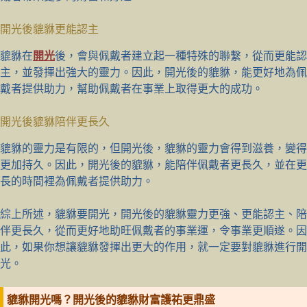
開光後貔貅更能認主
貔貅在
開光
後，會與佩戴者建立起一種特殊的聯繫，從而更能認
主，並發揮出強大的靈力。因此，開光後的貔貅，能更好地為佩
戴者提供助力，幫助佩戴者在事業上取得更大的成功。
開光後貔貅陪伴更長久
貔貅的靈力是有限的，但開光後，貔貅的靈力會得到滋養，變得
更加持久。因此，開光後的貔貅，能陪伴佩戴者更長久，並在更
長的時間裡為佩戴者提供助力。
綜上所述，貔貅要開光，開光後的貔貅靈力更強、更能認主、陪
伴更長久，從而更好地助旺佩戴者的事業運，令事業更順遂。因
此，如果你想讓貔貅發揮出更大的作用，就一定要對貔貅進行開
光。
貔貅開光嗎？開光後的貔貅財富護祐更鼎盛