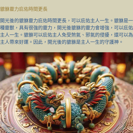
貔貅靈力庇佑時間更長
開光後的貔貅靈力庇佑時間更長，可以庇佑主人一生。貔貅是一
種靈獸，具有很強的靈力，開光後貔貅的靈力會增強，可以庇佑
主人一生。貔貅可以庇佑主人免受煞氣、邪氣的侵擾，還可以為
主人帶來好運。因此，開光後的貔貅是主人一生的守護神。