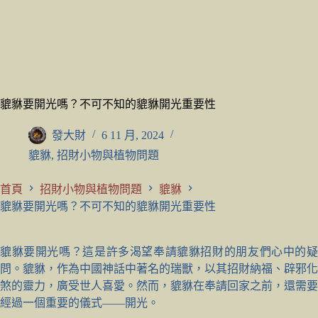
貔貅要開光嗎？不可不知的貔貅開光重要性
發大財
6 11 月, 2024
貔貅
,
招財小物與植物問題
首頁
招財小物與植物問題
貔貅
貔貅要開光嗎？不可不知的貔貅開光重要性
貔貅要開光嗎？這是許多渴望奉請貔貅招財的朋友們心中的疑
問。貔貅，作為中國神話中著名的瑞獸，以其招財納福、辟邪化
煞的靈力，廣受世人喜愛。然而，貔貅在奉請回家之前，還需要
經過一個重要的儀式——開光。