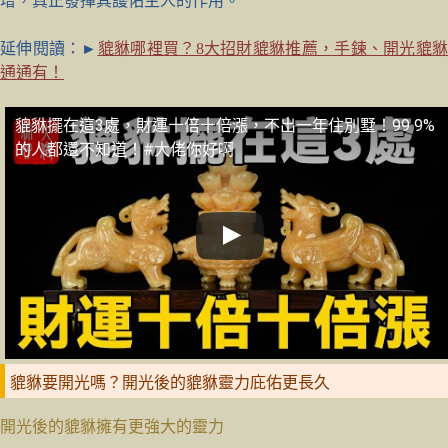
增，真正發揮其護佑主人的作用。
延伸閱讀：►
貔貅哪裡買？8大招財貔貅推薦，手鍊、開光貔
通通有！
貔貅擺在這3處，財運十倍十倍漲，不出一年住別墅！99 9%
的人都還不知道！#大佬你好啊
貔貅要開光嗎？開光後的貔貅靈力庇佑更長久
開光後的貔貅擁有更強大的靈力