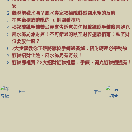
安
貔貅能碰水嗎？風水專家揭祕貔貅碰到水後的反應
在客廳擺放貔貅的 10 個關鍵技巧
揭祕貔貅手鍊禁忌專家告訴您如何佩戴貔貅手鍊趨吉避兇
風水佈局添財運！不可錯過的臥室財位擺放指南：臥室財
位要放什麼？
7大步驟教你正確將貔貅手鍊過香爐：招財轉運必學秘訣
貔貅招財化煞，風水佈局有奇效！
貔貅哪裡買？8大招財貔貅推薦，手鍊、開光貔貅通通有！
上一
下一