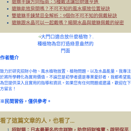
貔貅手鍊方向指南：5種戴法讓您財運亨通
貔貅能放房間嗎？不可不知的風水擺放位置祕訣
雙貔貅手鍊禁忌全解析：9個你不可不知的佩戴秘訣
貔貅跟水晶可以一起戴嗎？揭開水晶與貔貅佩戴的祕密
作者簡介
致力於研究招財小物、風水植物放置、植物問題，以及水晶能量。我專注
於將所學轉化為實用價值，不論您是初學者還是專業愛好者，我都希望能
為您提供深入且實用的指導和資訊。如果您有任何問題或建議，歡迎在下
方留言！
※民間習俗，僅供參考。
看了這篇文章的人，也看了...
招財貓：日本最著名的吉祥物，助您招財進寶、辟邪保平