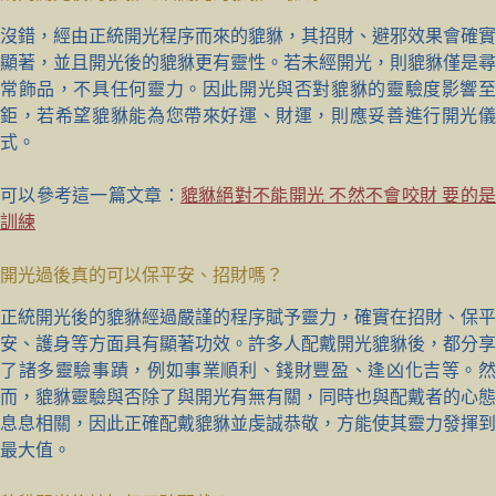
沒錯，經由正統開光程序而來的貔貅，其招財、避邪效果會確實
顯著，並且開光後的貔貅更有靈性。若未經開光，則貔貅僅是尋
常飾品，不具任何靈力。因此開光與否對貔貅的靈驗度影響至
鉅，若希望貔貅能為您帶來好運、財運，則應妥善進行開光儀
式。
可以參考這一篇文章：
貔貅絕對不能開光 不然不會咬財 要的
訓練
開光過後真的可以保平安、招財嗎？
正統開光後的貔貅經過嚴謹的程序賦予靈力，確實在招財、保平
安、護身等方面具有顯著功效。許多人配戴開光貔貅後，都分享
了諸多靈驗事蹟，例如事業順利、錢財豐盈、逢凶化吉等。然
而，貔貅靈驗與否除了與開光有無有關，同時也與配戴者的心態
息息相關，因此正確配戴貔貅並虔誠恭敬，方能使其靈力發揮到
最大值。