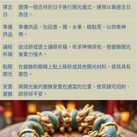
擇吉
選擇一個吉祥的日子進行開光儀式，通常以黃道吉日
日
為佳。
準備
準備供品，包括香、燭、水果、糕點等，以供奉神
供品
佛。
誦經
由法師或道士誦經祈福，祈求神佛保佑，使貔貅開光
祈福
後靈力強大。
點眼
在貔貅的眼睛上點上硃砂或其他開光材料，使其具有
開光
靈性。
安置
將開光後的貔貅安置在適當的位置，使其鎮宅招財、
貔貅
辟邪保平安。