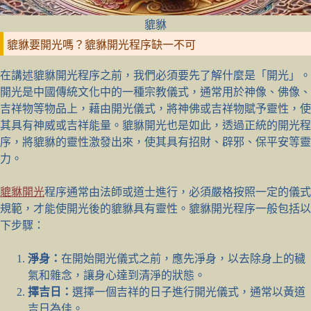
貔貅
貔貅要開光嗎？貔貅開光程序缺一不可
在講述貔貅開光程序之前，我們必須要先了解什麼是「開光」。
開光是中國傳統文化中的一種宗教儀式，通常用於神像、佛像、
吉祥物等物品上，藉由開光儀式，將神佛或吉祥物賦予靈性，使
其具有神威或吉祥能量。貔貅開光也是如此，透過正統的開光程
序，將貔貅的靈性激發出來，使其具有招財、辟邪、保平安等靈
力。
貔貅開光
程序通常由法師或道士進行，必須嚴格按照一定的儀式
規範，才能使開光後的貔貅具有靈性。貔貅開光程序一般包括以
下步驟：
淨身：
在開始開光儀式之前，應先淨身，以去除身上的穢
氣和雜念，讓身心達到清淨的狀態。
擇吉日：
選擇一個吉祥的日子進行開光儀式，通常以黃道
吉日為佳。