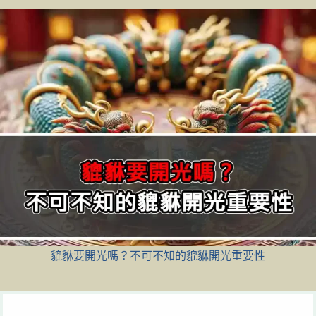
貔貅要開光嗎？不可不知的貔貅開光重要性