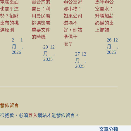
電腦桌面
簽合約的
辦公室避
馬年辦公
也關乎運
吉日：利
邪小物：
室風水：
勢？招財
用農民曆
如果公司
升職加薪
桌布的挑
挑選簽署
磁場不
必備的桌
選原則
重要文件
好，你該
上擺飾
的時機
準備什
2 1
26 12
麼？
月,
月,
29 12
2026
2025
月,
27 12
2025
月,
2025
發佈留言
很抱歉，必須
登入
網站才能發佈留言。
文章分類