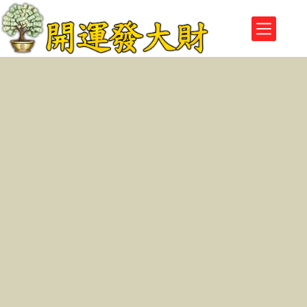
跳
至
主
要
內
容