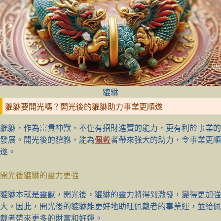
貔貅
貔貅要開光嗎？開光後的貔貅助力事業更順遂
貔貅，作為富貴神獸，不僅有招財進寶的能力，更有利於事業的
發展。開光後的貔貅，能為
佩戴
者帶來強大的助力，令事業更順
遂。
開光後貔貅的靈力更強
貔貅本就是靈獸，開光後，貔貅的靈力將得到激發，變得更加強
大。因此，開光後的貔貅能更好地助旺佩戴者的事業運，並給佩
戴者帶來更多的財富和好運。