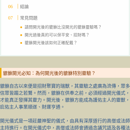
結論
常見問題
請問開光後的貔貅比沒開光的貔貅靈驗嗎？
開光過後真的可以保平安、招財嗎？
貔貅開光後該如何正確配戴？
貔貅開光必知：為何開光後的貔貅特別靈驗？
貔貅自古以來便是招財聚寶的瑞獸，其靈驗之處廣為流傳，眾多
信眾皆趨之若鶩。然而，貔貅在供奉之前，必須經過開光儀式，
才能真正發揮其靈力。開光後，貔貅方能成為護佑主人的靈獸，
庇佑主人事業順遂、財運亨通。
開光儀式是一項莊嚴神聖的儀式，由具有深厚道行的高僧或法師
主持進行。在開光儀式中，高僧或法師會通過念誦咒語及各種法